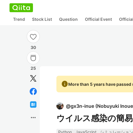
Trend
Stock List
Question
Official Event
Offici
30
25
info
More than 5 years have passed s
@
gx3n-inue
(
Nobuyuki Inoue
ウイルス感染の簡
more_horiz
Python
JavaScript
シミュレーショ