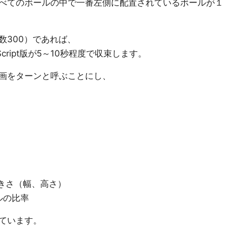
べてのボールの中で一番左側に配置されているボールが１
数300）であれば、
aScript版が5～10秒程度で収束します。
画をターンと呼ぶことにし、
大きさ（幅、高さ）
ルの比率
ています。