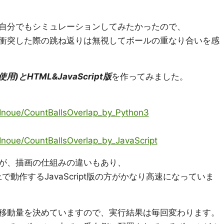
自分でもシミュレーションしてみたかったので、
衝突した際の跳ね返りは無視してボールの重なり合いを感
使用)
と
HTML&JavaScript版
を作ってみました。
iInoue/CountBallsOverlap_by_Python3
Inoue/CountBallsOverlap_by_JavaScript
が、描画の仕組みの違いもあり、
上で動作するJavaScript版の方がかなり高速になっていま
移動量を決めていますので、実行結果は毎回変わります。