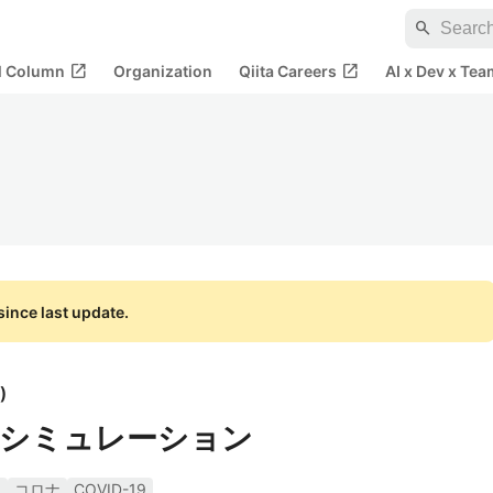
search
open_in_new
open_in_new
al Column
Organization
Qiita Careers
AI x Dev x Tea
ince last update.
)
易シミュレーション
ン
コロナ
COVID-19