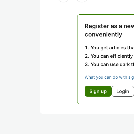
Register as a ne
conveniently
You get articles t
You can efficiently
You can use dark 
What you can do with si
Sign up
Login