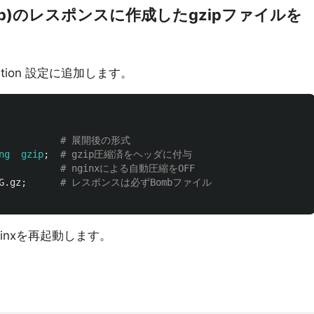
php)のレスポンスに作成したgzipファイルを
tion 設定に追加します。
# 展開後の形式
ng
gzip
;
# gzip圧縮済をヘッダに付与
# nginxによる自動圧縮をOFF
G.gz
;
# レスポンスは必ずBombファイル 
inxを再起動します。