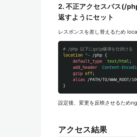
2. 不正アクセスパス(/
返すようにセット
レスポンスを差し替えるため loca
# /php 以下にgzip爆弾を仕掛ける
location
^~
/php
{
default_type
text/html
;
add_header
Content-Encodi
gzip
off
;
alias
/PATH/TO/WWW_ROOT/10
}
設定後、変更を反映させるためng
アクセス結果