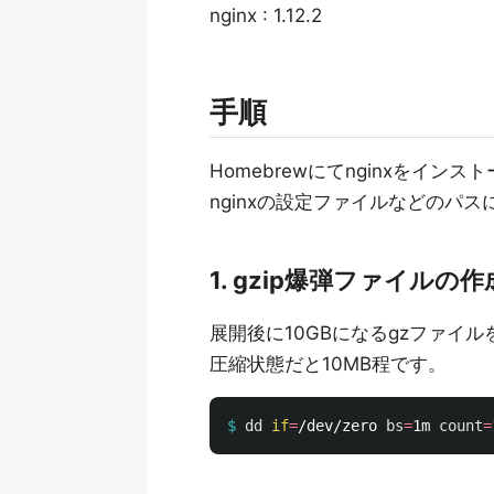
nginx : 1.12.2
手順
Homebrewにてnginxをイン
nginxの設定ファイルなどのパ
1. gzip爆弾ファイルの作
展開後に10GBになるgzファイ
圧縮状態だと10MB程です。
$
dd 
if
=
/dev/zero 
bs
=
1m 
count
=