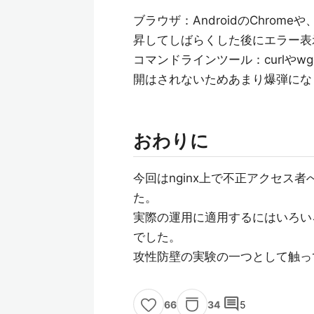
ブラウザ：AndroidのChrom
昇してしばらくした後にエラー表
コマンドラインツール：curlや
開はされないためあまり爆弾にな
おわりに
今回はnginx上で不正アクセス
た。
実際の運用に適用するにはいろい
でした。
攻性防壁の実験の一つとして触っ
comment
34
5
66