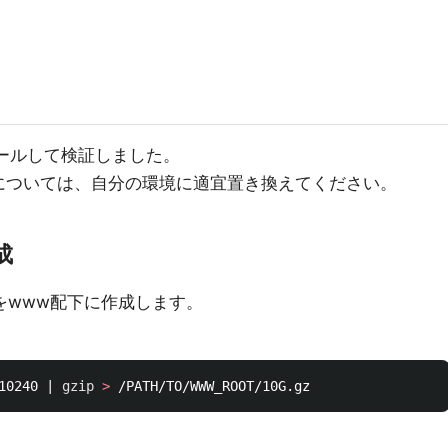
ストールして検証しました。
スについては、自分の環境に適宜置き換えてください。
成
ルをwww配下に作成します。
10240 | 
gzip
>