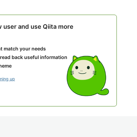
w user and use Qiita more
hat match your needs
 read back useful information
theme
gning up