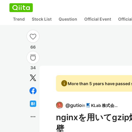
Trend
Stock List
Question
Official Event
Offici
66
34
info
More than 5 years have passed s
@
gutio
in
KLab 株式会社
nginxを用いてg
more_horiz
壁