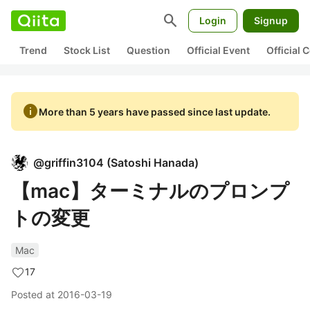
search
Login
Signup
Trend
Stock List
Question
Official Event
Official
info
More than 5 years have passed since last update.
@
griffin3104
(
Satoshi Hanada
)
【mac】ターミナルのプロンプ
トの変更
Mac
17
Posted at
2016-03-19