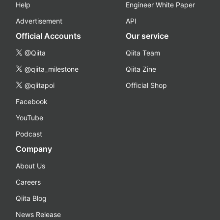
Help
Engineer White Paper
Advertisement
API
Official Accounts
Our service
@Qiita
Qiita Team
@qiita_milestone
Qiita Zine
@qiitapoi
Official Shop
Facebook
YouTube
Podcast
Company
About Us
Careers
Qiita Blog
News Release