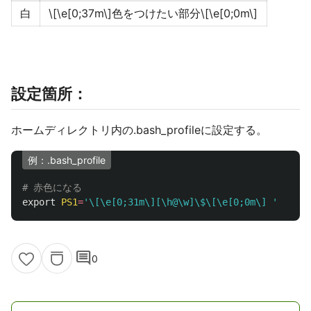
白
\[\e[0;37m\]色をつけたい部分\[\e[0;0m\]
設定箇所：
ホームディレクトリ内の.bash_profileに設定する。
例：.bash_profile
# 赤色になる
export
PS1
=
'\[\e[0;31m\][\h@\w]\$\[\e[0;0m\] '
comment
0