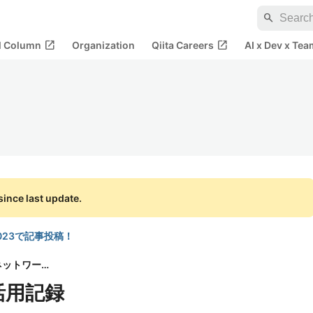
search
open_in_new
open_in_new
al Column
Organization
Qiita Careers
AI x Dev x Tea
ince last update.
a 2023で記事投稿！
Yahoo!デベロッパーネットワーク
活用記録