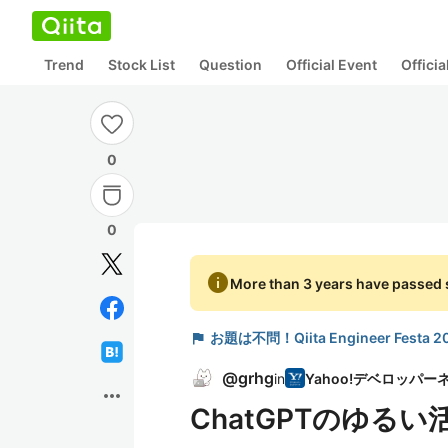
Trend
Stock List
Question
Official Event
Offici
0
0
info
More than 3 years have passed s
flag
お題は不問！Qiita Engineer Fest
@
grhg
in
more_horiz
ChatGPTのゆるい