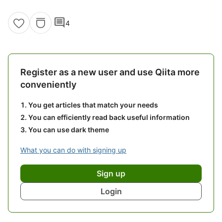
comment
4
Register as a new user and use Qiita more
conveniently
You get articles that match your needs
You can efficiently read back useful information
You can use dark theme
What you can do with signing up
Sign up
Login