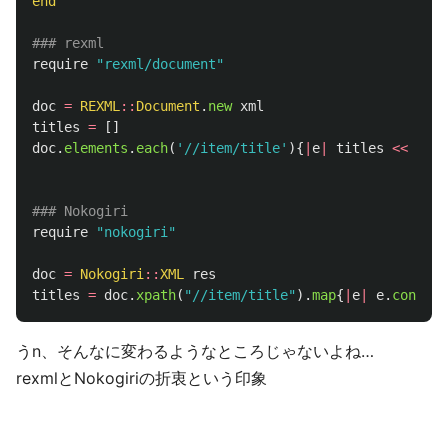
end
### rexml
require
"rexml/document"
doc
=
REXML
::
Document
.
new
xml
titles
=
[]
doc
.
elements
.
each
(
'//item/title'
){
|
e
|
titles
<<
e
.
te
### Nokogiri
require
"nokogiri"
doc
=
Nokogiri
::
XML
res
titles
=
doc
.
xpath
(
"//item/title"
).
map
{
|
e
|
e
.
content
うn、そんなに変わるようなところじゃないよね…
rexmlとNokogiriの折衷という印象