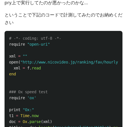
pry上で実行してたのが悪かったのかな…
ということで下記のコードで計測してみたのでお納めくだ
さい
# -*- coding: utf-8 -*-
require
"open-uri"
xml
=
""
open
(
"http://www.nicovideo.jp/ranking/fav/hourly/all
xml
=
f
.
read
end
### Ox speed test
require
'ox'
print
"Ox:"
t1
=
Time
.
now
doc
=
Ox
.
parse
(
xml
)