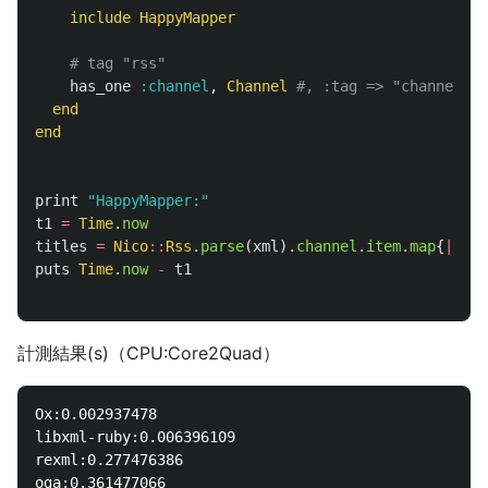
include
HappyMapper
# tag "rss"
has_one
:channel
,
Channel
#, :tag => "channel"
end
end
print
"HappyMapper:"
t1
=
Time
.
now
titles
=
Nico
::
Rss
.
parse
(
xml
).
channel
.
item
.
map
{
|
e
|
e
puts
Time
.
now
-
t1
計測結果(s)（CPU:Core2Quad）
Ox:0.002937478

libxml-ruby:0.006396109

rexml:0.277476386

oga:0.361477066
