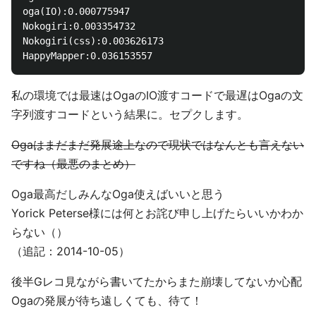
oga(IO):0.000775947

Nokogiri:0.003354732

Nokogiri(css):0.003626173

私の環境では最速はOgaのIO渡すコードで最遅はOgaの文
字列渡すコードという結果に。セプクします。
Ogaはまだまだ発展途上なので現状ではなんとも言えない
ですね（最悪のまとめ）
Oga最高だしみんなOga使えばいいと思う
Yorick Peterse様には何とお詫び申し上げたらいいかわか
らない（）
（追記：2014-10-05）
後半Gレコ見ながら書いてたからまた崩壊してないか心配
Ogaの発展が待ち遠しくても、待て！