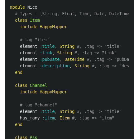
module
Nico
# Types = [String, Float, Time, Date, DateTime, In
class
Item
include
HappyMapper
# tag "item"
element
:title
,
String
#, :tag => "title"
element
:link
,
String
#, :tag => "link"
element
:pubDate
,
DateTime
#, :tag => "pubDate"
element
:description
,
String
#, :tag => "descrip
end
class
Channel
include
HappyMapper
# tag "channel"
element
:title
,
String
#, :tag => "title"
has_many
:item
,
Item
#, :tag => "item"
end
class
Rss