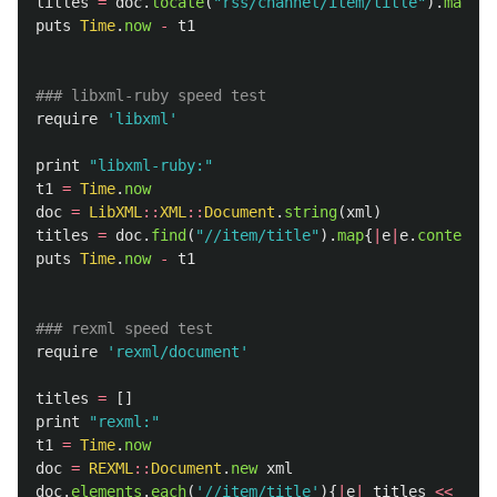
titles
=
doc
.
locate
(
"rss/channel/item/title"
).
map
{
|
n
puts
Time
.
now
-
t1
### libxml-ruby speed test
require
'libxml'
print
"libxml-ruby:"
t1
=
Time
.
now
doc
=
LibXML
::
XML
::
Document
.
string
(
xml
)
titles
=
doc
.
find
(
"//item/title"
).
map
{
|
e
|
e
.
content
}
puts
Time
.
now
-
t1
### rexml speed test
require
'rexml/document'
titles
=
[]
print
"rexml:"
t1
=
Time
.
now
doc
=
REXML
::
Document
.
new
xml
doc
.
elements
.
each
(
'//item/title'
){
|
e
|
titles
<<
e
.
te