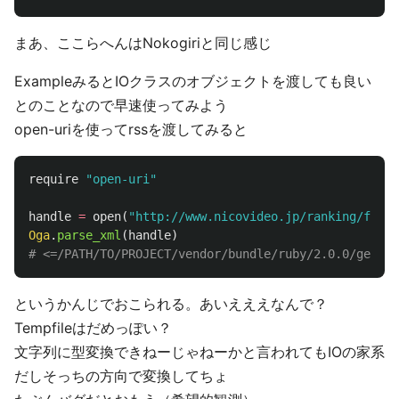
まあ、ここらへんはNokogiriと同じ感じ
ExampleみるとIOクラスのオブジェクトを渡しても良い
とのことなので早速使ってみよう
open-uriを使ってrssを渡してみると
require
"open-uri"
handle
=
open
(
"http://www.nicovideo.jp/ranking/fav/d
Oga
.
parse_xml
(
handle
)
# <=/PATH/TO/PROJECT/vendor/bundle/ruby/2.0.0/gems/
というかんじでおこられる。あいえええなんで？
Tempfileはだめっぽい？
文字列に型変換できねーじゃねーかと言われてもIOの家系
だしそっちの方向で変換してちょ