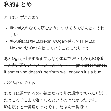
私的まとめ
とりあえずここまで
libxml入れなくて済むようになりそうでほんとにうれ
しい
将来的にはXMLはrexmlかOgaを使ってHTMLは
NokogiriかOgaを使っていくことになりそう
あとOgaが計測するまでもなく体感で遅い しかもIOを渡
した方が遅いとかどういうこと？ > - High performance,
if something doesn't perform well enough it's a bug
バグみたいですね
あまりに遅すぎるのが気になって別の環境でちゃんと試し
たところそこまで遅くなるというのはなかったです。
IOを渡すと一番速かったです。たぶん一番速い。