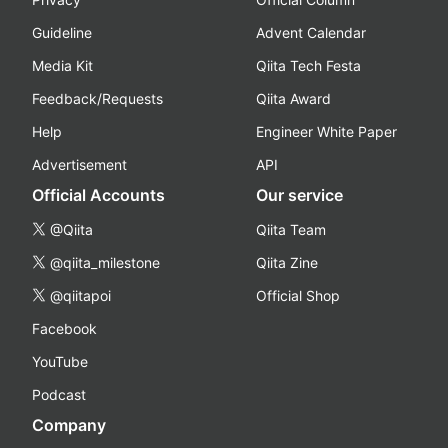
Guideline
Advent Calendar
Media Kit
Qiita Tech Festa
Feedback/Requests
Qiita Award
Help
Engineer White Paper
Advertisement
API
Official Accounts
Our service
@Qiita
Qiita Team
@qiita_milestone
Qiita Zine
@qiitapoi
Official Shop
Facebook
YouTube
Podcast
Company