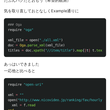
たぶんバグだとおもう（希望的観測）
気を取り直しておとなしくExample通りに
### Oga
require
"oga"
xml_file
=
open
(
"./all.xml"
)
doc
=
Oga
.
parse_xml
(
xml_file
)
titles
=
doc
.
xpath
(
"//item/title"
).
map
{
|
t
|
t
.
text
}
あっはいできました
一応他と比べると
require
"open-uri"
xml
=
""
open
(
"http://www.nicovideo.jp/ranking/fav/hourly/all
xml
=
f
.
read