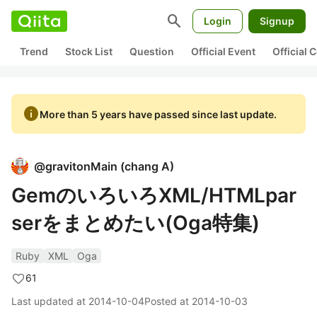
search
Login
Signup
Trend
Stock List
Question
Official Event
Official
info
More than 5 years have passed since last update.
@
gravitonMain
(
chang A
)
GemのいろいろXML/HTMLpar
serをまとめたい(Oga特集)
Ruby
XML
Oga
61
Last updated at
2014-10-04
Posted at
2014-10-03