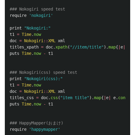
### Nokogiri speed test
require
'nokogiri'
print
"Nokogiri:"
t1
=
Time
.
now
doc
=
Nokogiri
::
XML
xml
titles_xpath
=
doc
.
xpath
(
"//item/title"
).
map
{
|
e
|
e
.
c
puts
Time
.
now
-
t1
### Nokogiri(css) speed test
print
"Nokogiri(css):"
t1
=
Time
.
now
doc
=
Nokogiri
::
XML
xml
titles_css
=
doc
.
css
(
"item title"
).
map
{
|
e
|
e
.
content
puts
Time
.
now
-
t1
### HappyMapper(おまけ)
require
'happymapper'