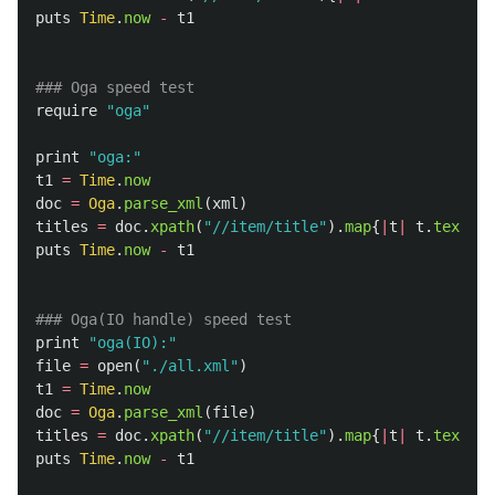
puts
Time
.
now
-
t1
### Oga speed test
require
"oga"
print
"oga:"
t1
=
Time
.
now
doc
=
Oga
.
parse_xml
(
xml
)
titles
=
doc
.
xpath
(
"//item/title"
).
map
{
|
t
|
t
.
text
}
puts
Time
.
now
-
t1
### Oga(IO handle) speed test
print
"oga(IO):"
file
=
open
(
"./all.xml"
)
t1
=
Time
.
now
doc
=
Oga
.
parse_xml
(
file
)
titles
=
doc
.
xpath
(
"//item/title"
).
map
{
|
t
|
t
.
text
}
puts
Time
.
now
-
t1