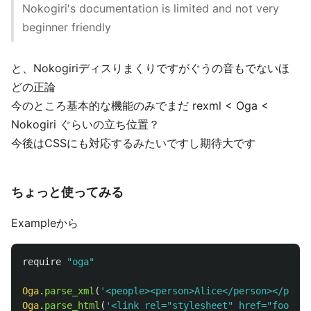
Nokogiri's documentation is limited and not very
beginner friendly
と、Nokogiriディスりまくりですがぐうの音もでないほ
どの正論
今のところ基本的な機能のみでまだ rexml < Oga <
Nokogiri ぐらいの立ち位置？
今後はCSSにも対応するみたいですし期待大です
ちょっと使ってみる
Exampleから
require
"oga"
Oga
.
parse_xml
(
'<people><person>Alice</person></peopl
Oga
.
parse_html
(
'<link rel="stylesheet" href="foo.css