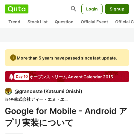
search
Login
Signup
Trend
Stock List
Question
Official Event
Official
info
More than 5 years have passed since last update.
オープンストリーム
Advent Calendar
2015
Day 10
@
granoeste
(
Katsumi Onishi
)
in
株式会社ディー・エヌ・エー
Google for Mobile - Android ア
プリ実装について