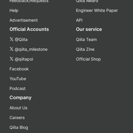
Feedback/Requests
Qiita Award
Help
Engineer White Paper
Advertisement
API
Official Accounts
Our service
@Qiita
Qiita Team
@qiita_milestone
Qiita Zine
@qiitapoi
Official Shop
Facebook
YouTube
Podcast
Company
About Us
Careers
Qiita Blog