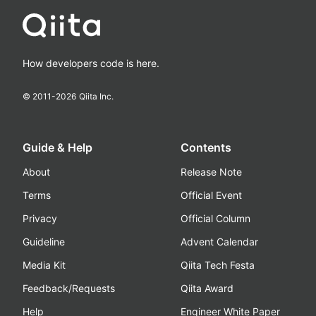
How developers code is here.
© 2011-
2026
Qiita Inc.
Guide & Help
Contents
About
Release Note
Terms
Official Event
Privacy
Official Column
Guideline
Advent Calendar
Media Kit
Qiita Tech Festa
Feedback/Requests
Qiita Award
Help
Engineer White Paper