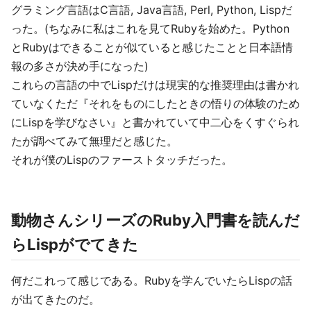
グラミング言語はC言語, Java言語, Perl, Python, Lispだ
った。(ちなみに私はこれを見てRubyを始めた。Python
とRubyはできることが似ていると感じたことと日本語情
報の多さが決め手になった)
これらの言語の中でLispだけは現実的な推奨理由は書かれ
ていなくただ『それをものにしたときの悟りの体験のため
にLispを学びなさい』と書かれていて中二心をくすぐられ
たが調べてみて無理だと感じた。
それが僕のLispのファーストタッチだった。
動物さんシリーズのRuby入門書を読んだ
らLispがでてきた
何だこれって感じである。Rubyを学んでいたらLispの話
が出てきたのだ。