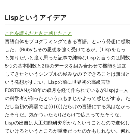
Lispというアイデア
これを読んだときに感じたこと
言語自体をプログラミングできる言語。という発想に感動
した。(Rubyもその思想を強く受けてるが。)Lispをもっ
と知りたいと強く思った記事で純粋なLispと言うのは関数
5つの基本関数と2種のデータを組み合わせて機能を追加
してきたというシンプルの極みなのでできることは無限と
いう発想がすごい。Lispの前に世界初の高級言語
FORTRANが18年の歳月を経て作られているがLispは一人
の科学者が作ったという点もまじかよって感じがする。た
だし当初の高層では(((())))だらけの言語にする気はなかっ
たそうだ。気がついたら()だらけで広まってたそうな。
Lispの出自は人工知能研究所からということなので進化し
ていけるというところが重要だったのかもしれない。何れ