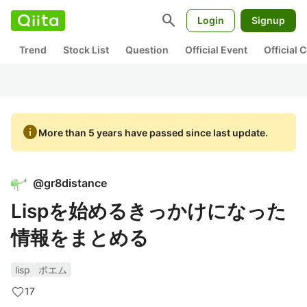
search
Login
Signup
Trend
Stock List
Question
Official Event
Official
info
More than 5 years have passed since last update.
@
gr8distance
Lispを始めるきっかけになった
情報をまとめる
lisp
ポエム
17