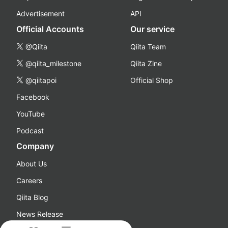
Advertisement
API
Official Accounts
Our service
@Qiita
Qiita Team
@qiita_milestone
Qiita Zine
@qiitapoi
Official Shop
Facebook
YouTube
Podcast
Company
About Us
Careers
Qiita Blog
News Release