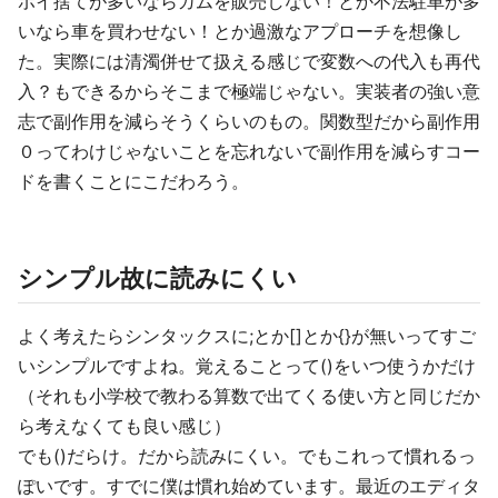
ポイ捨てが多いならガムを販売しない！とか不法駐車が多
いなら車を買わせない！とか過激なアプローチを想像し
た。実際には清濁併せて扱える感じで変数への代入も再代
入？もできるからそこまで極端じゃない。実装者の強い意
志で副作用を減らそうくらいのもの。関数型だから副作用
０ってわけじゃないことを忘れないで副作用を減らすコー
ドを書くことにこだわろう。
シンプル故に読みにくい
よく考えたらシンタックスに;とか[]とか{}が無いってすご
いシンプルですよね。覚えることって()をいつ使うかだけ
（それも小学校で教わる算数で出てくる使い方と同じだか
ら考えなくても良い感じ）
でも()だらけ。だから読みにくい。でもこれって慣れるっ
ぽいです。すでに僕は慣れ始めています。最近のエディタ