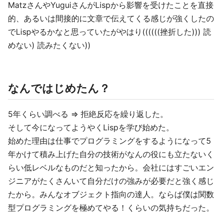
MatzさんやYuguiさんがLispから影響を受けたことを直接
的、あるいは間接的に文章で伝えてくる感じが強くしたの
でLispやるかなと思っていたがやはり((((((挫折した))) 読
めない) 読みたくない))
なんではじめたん？
5年くらい調べる => 拒絶反応を繰り返した。
そして今になってようやくLispを学び始めた。
始めた理由は仕事でプログラミングをするようになって5
年かけて積み上げた自分の技術がなんの役にも立たないく
らい低レベルなものだと知ったから。会社にはすごいエン
ジニアがたくさんいて自分だけの強みが必要だと強く感じ
たから。みんなオブジェクト指向の達人。ならば僕は関数
型プログラミングを極めてやる！くらいの気持ちだった。