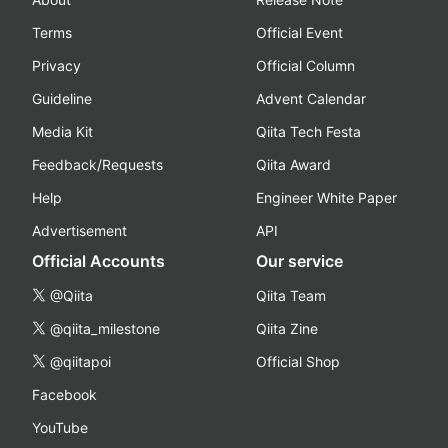
Terms
Official Event
Privacy
Official Column
Guideline
Advent Calendar
Media Kit
Qiita Tech Festa
Feedback/Requests
Qiita Award
Help
Engineer White Paper
Advertisement
API
Official Accounts
Our service
@Qiita
Qiita Team
@qiita_milestone
Qiita Zine
@qiitapoi
Official Shop
Facebook
YouTube