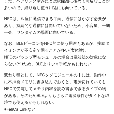
また、ペアリング済みだと接続開始に極めて高速なことが
多いので、繰り返し使う用途にも向いている。
NFCは、即座に通信できる半面、通信にはかざす必要が
あり、持続的な通信には向いていないため、小容量、一期
一会、ワンタイムの場面に向いている。
なお、BLEビーコンをNFC的に使う用途もあるが、接続タ
イミングが不安定で困ることが多い(実体験)。
NFCのパッシブ型モジュールの場合は電波法の対象にな
らない(*1)ため、BLEより少々手軽かもしれない
変わり種として、NFCタグモジュールの中には、動作中
に不揮発メモリに書き込んでおくと、電源切れていても
NFCで受電してメモリ内容を読み書きできるタイプの物
がある。そのためBLEよりもさらに電源条件がタイトな環
境でも使えるかもしれない。
※FeliCa Linkなど