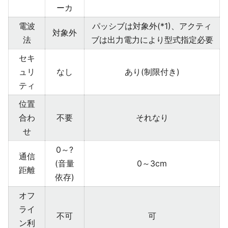
ーカ
電波
パッシブは対象外(*1)、アクティ
対象外
法
ブは出力電力により型式指定必要
セキ
ュリ
なし
あり(制限付き)
ティ
位置
合わ
不要
それなり
せ
0～?
通信
(音量
0～3cm
距離
依存)
オフ
ライ
不可
可
ン利