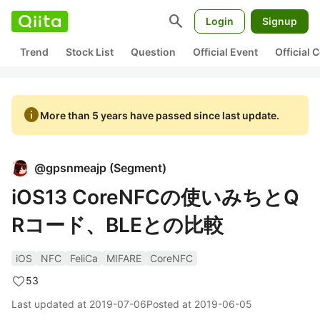
search
Login
Signup
Trend
Stock List
Question
Official Event
Official
info
More than 5 years have passed since last update.
@
gpsnmeajp
(
Segment
)
iOS13 CoreNFCの使いみちとQ
Rコード、BLEとの比較
iOS
NFC
FeliCa
MIFARE
CoreNFC
53
Last updated at
2019-07-06
Posted at
2019-06-05