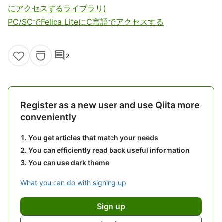
にアクセスするライブラリ)
PC/SCでFelica LiteにC言語でアクセスする
comment
2
Register as a new user and use Qiita more
conveniently
You get articles that match your needs
You can efficiently read back useful information
You can use dark theme
What you can do with signing up
Sign up