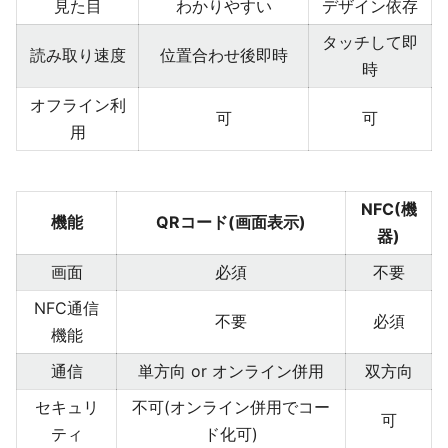
見た目
わかりやすい
デザイン依存
タッチして即
読み取り速度
位置合わせ後即時
時
オフライン利
可
可
用
NFC(機
機能
QRコード(画面表示)
器)
画面
必須
不要
NFC通信
不要
必須
機能
通信
単方向 or オンライン併用
双方向
セキュリ
不可(オンライン併用でコー
可
ティ
ド化可)