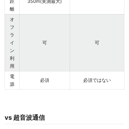
距
350m(実測最大)
離
オ
フ
ラ
イ
可
可
ン
利
用
電
必須
必須ではない
源
vs 超音波通信