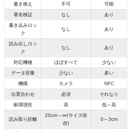
書き換え
不可
可能
署名検証
なし
あり
書き込みロッ
なし
あり
ク
読み出しロッ
なし
あり
ク
対応機種
ほぼすべて
少ない
データ容量
少ない
多い
機構
カメラ
NFC
位置合わせ
必須
それなり
耐環境性
高
低～高
20cm～∞(サイズ依
読み取り距離
0～3cm
存)