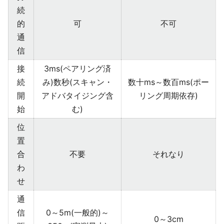
続
的
可
不可
通
信
接
3ms(ペアリング済
続
み)数秒(スキャン・
数十ms～数百ms(ポー
開
アドバタイジング含
リング周期依存)
始
む)
位
置
合
不要
それなり
わ
せ
通
信
0～5m(一般的)～
0～3cm