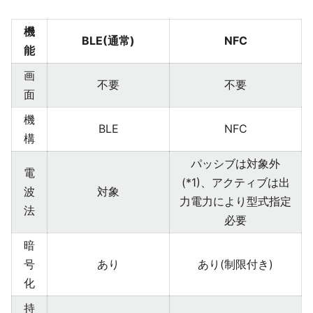
機
BLE(通常)
NFC
能
画
不要
不要
面
機
BLE
NFC
構
パッシブは対象外
電
(*1)、アクティブは出
波
対象
力電力により型式指定
法
必要
暗
号
あり
あり(制限付き)
化
持