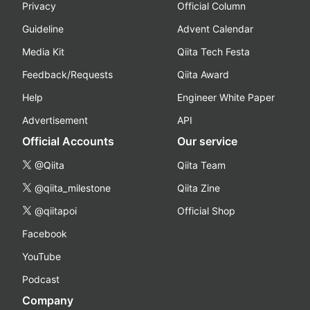
Privacy
Official Column
Guideline
Advent Calendar
Media Kit
Qiita Tech Festa
Feedback/Requests
Qiita Award
Help
Engineer White Paper
Advertisement
API
Official Accounts
Our service
@Qiita
Qiita Team
@qiita_milestone
Qiita Zine
@qiitapoi
Official Shop
Facebook
YouTube
Podcast
Company