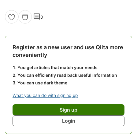
comment
0
Register as a new user and use Qiita more
conveniently
You get articles that match your needs
You can efficiently read back useful information
You can use dark theme
What you can do with signing up
Sign up
Login