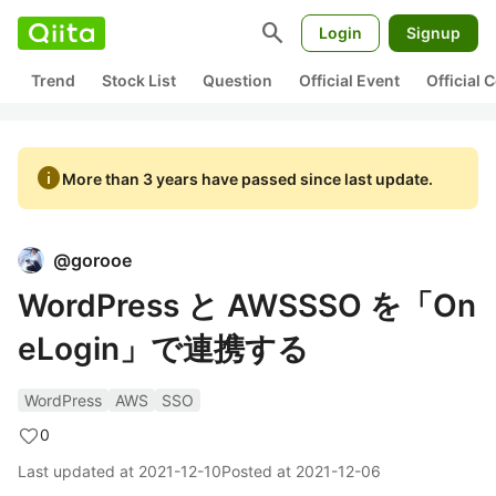
search
Login
Signup
Trend
Stock List
Question
Official Event
Official
info
More than 3 years have passed since last update.
@
gorooe
WordPress と AWSSSO を「On
eLogin」で連携する
WordPress
AWS
SSO
0
Last updated at
2021-12-10
Posted at
2021-12-06