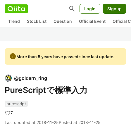
search
Login
Signup
Trend
Stock List
Question
Official Event
Official
info
More than 5 years have passed since last update.
@
goldarn_ring
PureScriptで標準入力
purescript
7
Last updated at
2018-11-25
Posted at
2018-11-25