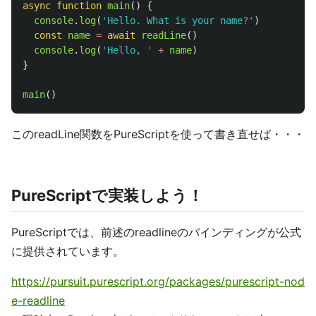
async
function
main
()
{
console
.
log
(
'
Hello. What is your name?
'
)
const
name
=
await
readLine
()
console
.
log
(
'
Hello, 
'
+
name
)
}
main
()
このreadLine関数をPureScriptを使って書き直せば・・・
PureScriptで実装しよう！
PureScriptでは、前述のreadlineのバインディングが公式
に提供されています。
https://pursuit.purescript.org/packages/purescript-nod
e-readline