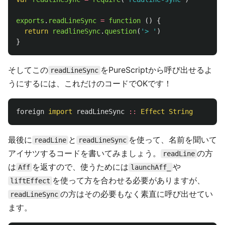
exports
.
readLineSync
=
function 
()
{
return
readlineSync
.
question
(
'
> 
'
)
}
そしてこの
をPureScriptから呼び出せるよ
readLineSync
うにするには、これだけのコードでOKです！
foreign
import
readLineSync
::
Effect
String
最後に
と
を使って、名前を聞いて
readLine
readLineSync
アイサツするコードを書いてみましょう。
の方
readLine
は
を返すので、使うためには
や
Aff
launchAff_
を使って方を合わせる必要がありますが、
liftEffect
の方はその必要もなく素直に呼び出せてい
readLineSync
ます。