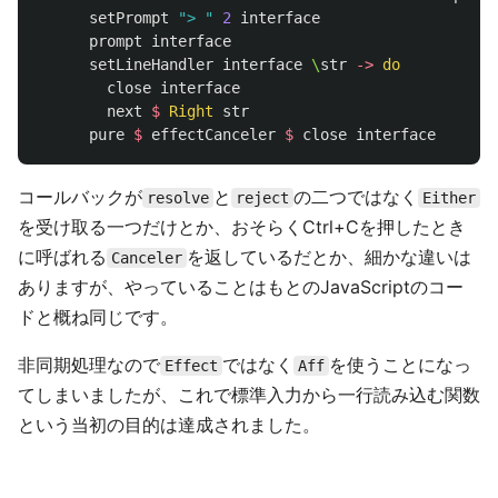
setPrompt
"> "
2
interface
prompt
interface
setLineHandler
interface
\
str
->
do
close
interface
next
$
Right
str
pure
$
effectCanceler
$
close
interface
コールバックが
と
の二つではなく
resolve
reject
Either
を受け取る一つだけとか、おそらくCtrl+Cを押したとき
に呼ばれる
を返しているだとか、細かな違いは
Canceler
ありますが、やっていることはもとのJavaScriptのコー
ドと概ね同じです。
非同期処理なので
ではなく
を使うことになっ
Effect
Aff
てしまいましたが、これで標準入力から一行読み込む関数
という当初の目的は達成されました。