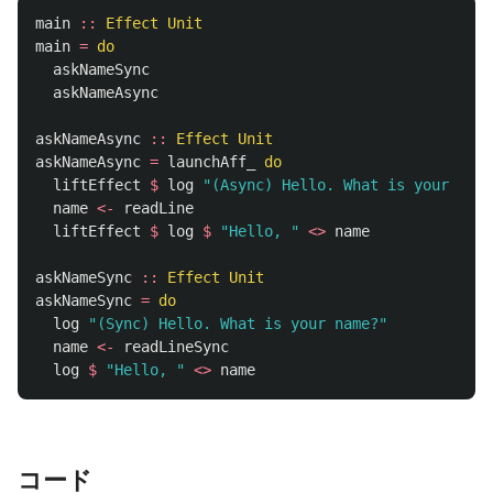
main
::
Effect
Unit
main
=
do
askNameSync
askNameAsync
askNameAsync
::
Effect
Unit
askNameAsync
=
launchAff_
do
liftEffect
$
log
"(Async) Hello. What is your name
name
<-
readLine
liftEffect
$
log
$
"Hello, "
<>
name
askNameSync
::
Effect
Unit
askNameSync
=
do
log
"(Sync) Hello. What is your name?"
name
<-
readLineSync
log
$
"Hello, "
<>
name
コード