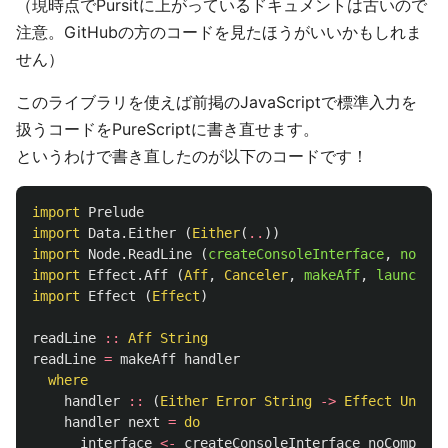
（現時点でPursitに上がっているドキュメントは古いので
注意。GitHubの方のコードを見たほうがいいかもしれま
せん）
このライブラリを使えば前掲のJavaScriptで標準入力を
扱うコードをPureScriptに書き直せます。
というわけで書き直したのが以下のコードです！
import
Prelude
import
Data.Either
(
Either
(
..
))
import
Node.ReadLine
(
createConsoleInterface
,
noComp
import
Effect.Aff
(
Aff
,
Canceler
,
makeAff
,
launchAff
import
Effect
(
Effect
)
readLine
::
Aff
String
readLine
=
makeAff
handler
where
handler
::
(
Either
Error
String
->
Effect
Unit
)
handler
next
=
do
interface
<-
createConsoleInterface
noCompleti