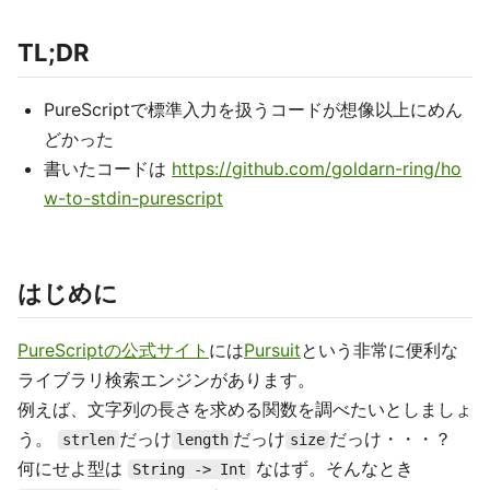
TL;DR
PureScriptで標準入力を扱うコードが想像以上にめん
どかった
書いたコードは
https://github.com/goldarn-ring/ho
w-to-stdin-purescript
はじめに
PureScriptの公式サイト
には
Pursuit
という非常に便利な
ライブラリ検索エンジンがあります。
例えば、文字列の長さを求める関数を調べたいとしましょ
う。
だっけ
だっけ
だっけ・・・？
strlen
length
size
何にせよ型は
なはず。そんなとき
String -> Int