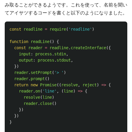
み取ることができるようです。これを使って、名前を聞い
てアイサツするコードを書くと以下のようになりました。
const
readline
=
require
(
'
readline
'
)
function
readLine
()
{
const
reader
=
readline
.
createInterface
({
input
:
process
.
stdin
,
output
:
process
.
stdout
,
})
reader
.
setPrompt
(
'
> 
'
)
reader
.
prompt
()
return
new
Promise
((
resolve
,
reject
)
=>
{
reader
.
on
(
'
line
'
,
(
line
)
=>
{
resolve
(
line
)
reader
.
close
()
})
})
}