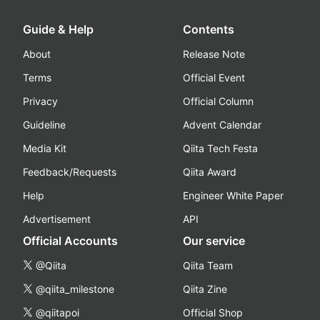
Guide & Help
Contents
About
Release Note
Terms
Official Event
Privacy
Official Column
Guideline
Advent Calendar
Media Kit
Qiita Tech Festa
Feedback/Requests
Qiita Award
Help
Engineer White Paper
Advertisement
API
Official Accounts
Our service
@Qiita
Qiita Team
@qiita_milestone
Qiita Zine
@qiitapoi
Official Shop