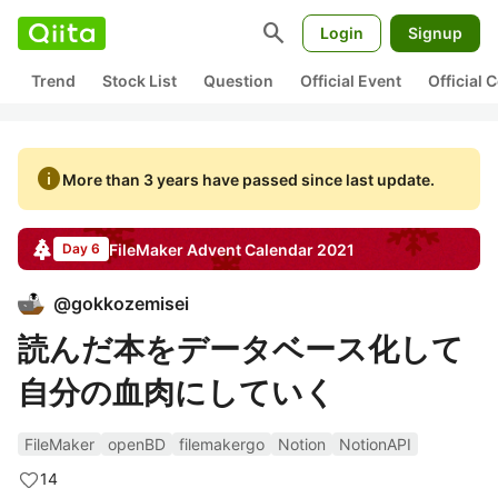
search
Login
Signup
Trend
Stock List
Question
Official Event
Official
info
More than 3 years have passed since last update.
FileMaker
Advent Calendar
2021
Day 6
@
gokkozemisei
読んだ本をデータベース化して
自分の血肉にしていく
FileMaker
openBD
filemakergo
Notion
NotionAPI
14