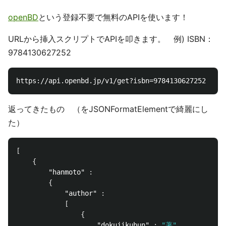
openBD
という登録不要で無料のAPIを使います！
URLから挿入スクリプトでAPIを叩きます。 例) ISBN：
9784130627252
返ってきたもの （をJSONFormatElementで綺麗にし
た）
[
{
"hanmoto"
:
{
"author"
:
[
{
"dokujikubun"
:
"著"
,