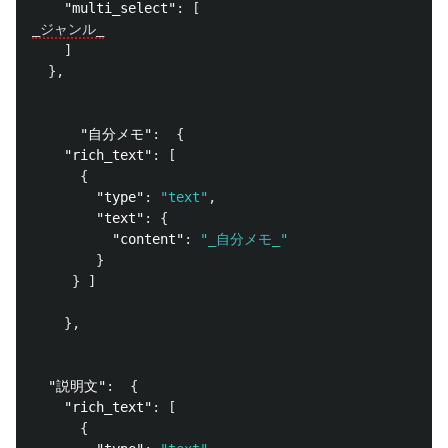
"multi_select"
:
[
_ジャンル_
]
},
"自分メモ"
:
{
"rich_text"
:
[
{
"type"
:
"text"
,
"text"
:
{
"content"
:
"_自分メモ_"
}
}
]
},
"説明文"
:
{
"rich_text"
:
[
{