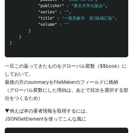
"publisher"
:
"東京大学出版会"
,
"series"
:
""
,
"title"
:
"一般気象学　第2版補訂版"
,
"volume"
:
""
}
}
]
一旦この返ってきたものをグローバル変数（$$book）に
しておいて、
最後の方のsummaryをFileMakerのフィールドに格納
（グローバル変数にした理由は、あとで目次を選択する部
分をつくるため）
▼例えば本の著者情報を取得するには、
JSONGetElementを使ってこんな風に