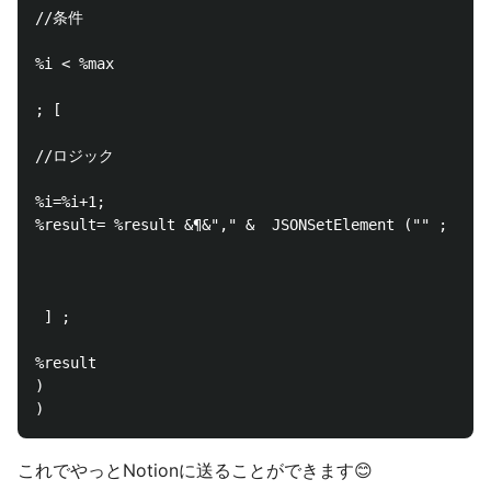
//条件 

%i < %max

; [ 

//ロジック

%i=%i+1;

%result= %result &¶&"," &  JSONSetElement ("" ; "nam
 ] ;

%result

)

これでやっとNotionに送ることができます😊