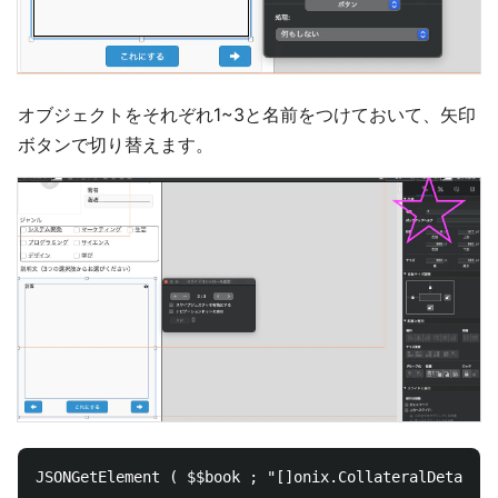
オブジェクトをそれぞれ1~3と名前をつけておいて、矢印
ボタンで切り替えます。
JSONGetElement ( $$book ; "[]onix.CollateralDetail.T