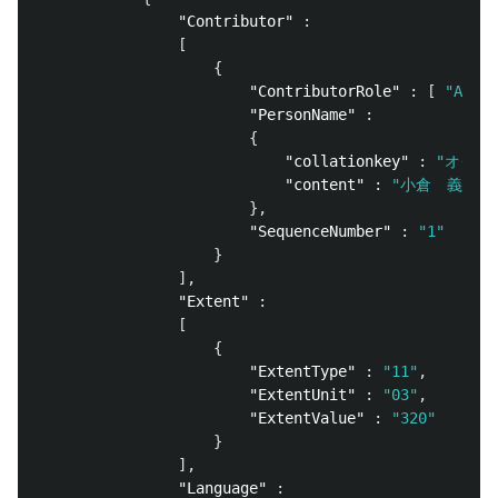
"Contributor"
:
[
{
"ContributorRole"
:
[
"A01"
"PersonName"
:
{
"collationkey"
:
"オグラ
"content"
:
"小倉　義光"
},
"SequenceNumber"
:
"1"
}
],
"Extent"
:
[
{
"ExtentType"
:
"11"
,
"ExtentUnit"
:
"03"
,
"ExtentValue"
:
"320"
}
],
"Language"
: