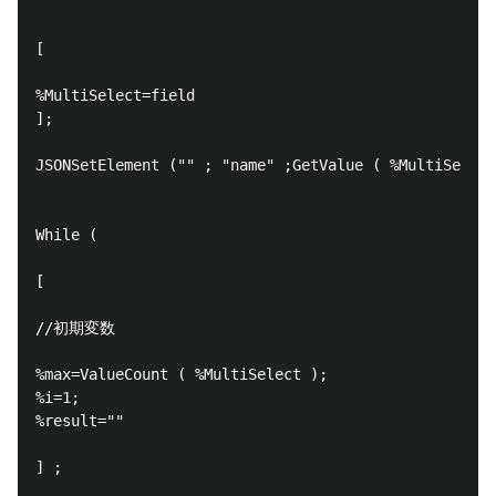
[

%MultiSelect=field

]; 

JSONSetElement ("" ; "name" ;GetValue ( %MultiSelect
While ( 

[ 

//初期変数 

%max=ValueCount ( %MultiSelect );

%i=1;

%result=""

] ; 
