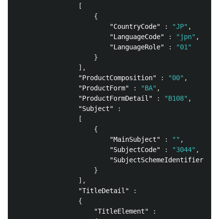
[
{
"CountryCode"
:
"JP"
,
"LanguageCode"
:
"jpn"
,
"LanguageRole"
:
"01"
}
],
"ProductComposition"
:
"00"
,
"ProductForm"
:
"BA"
,
"ProductFormDetail"
:
"B108"
,
"Subject"
:
[
{
"MainSubject"
:
""
,
"SubjectCode"
:
"3044"
,
"SubjectSchemeIdentifier"
:
}
],
"TitleDetail"
:
{
"TitleElement"
: