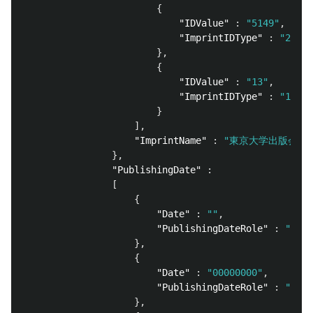
{
"IDValue"
:
"5149"
,
"ImprintIDType"
:
"24"
},
{
"IDValue"
:
"13"
,
"ImprintIDType"
:
"19"
}
],
"ImprintName"
:
"東京大学出版会"
},
"PublishingDate"
:
[
{
"Date"
:
""
,
"PublishingDateRole"
:
"01"
},
{
"Date"
:
"00000000"
,
"PublishingDateRole"
:
"25"
},