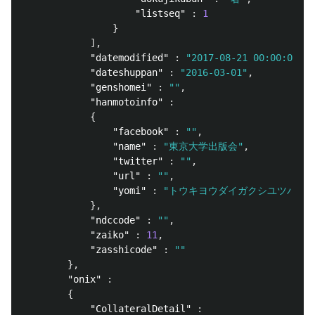
"listseq"
:
1
}
],
"datemodified"
:
"2017-08-21 00:00:00"
,
"dateshuppan"
:
"2016-03-01"
,
"genshomei"
:
""
,
"hanmotoinfo"
:
{
"facebook"
:
""
,
"name"
:
"東京大学出版会"
,
"twitter"
:
""
,
"url"
:
""
,
"yomi"
:
"トウキヨウダイガクシユツパンカ
},
"ndccode"
:
""
,
"zaiko"
:
11
,
"zasshicode"
:
""
},
"onix"
:
{
"CollateralDetail"
: