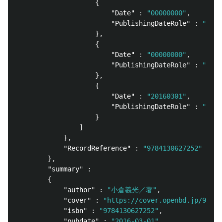
{
"Date"
:
"00000000"
,
"PublishingDateRole"
:
"09"
},
{
"Date"
:
"00000000"
,
"PublishingDateRole"
:
"02"
},
{
"Date"
:
"20160301"
,
"PublishingDateRole"
:
"11"
}
]
},
"RecordReference"
:
"9784130627252"
},
"summary"
:
{
"author"
:
"小倉義光／著"
,
"cover"
:
"https://cover.openbd.jp/97841
"isbn"
:
"9784130627252"
,
"pubdate"
:
"2016-03-01"
,