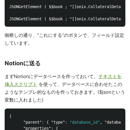
JSONGetElement ( $$book ; "[]onix.CollateralDetail.T
御察しの通り、”これにする”のボタンで、フィールド設定
しています。
Notionに送る
まずNotionにデータベースを作っておいて、
テキストを
挿入スクリプト
を使って、データベースに合わせたこの
ようなテンプレ的なものを作っておきます。($jsonという
変数に入れました)
{
"parent"
:
{
"type"
:
"database_id"
,
"database_i
"properties"
:
{