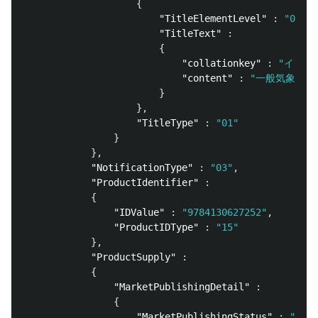
{
"TitleElementLevel"
:
"01"
,
"TitleText"
:
{
"collationkey"
:
"イッパ
"content"
:
"一般気象学　
}
},
"TitleType"
:
"01"
}
},
"NotificationType"
:
"03"
,
"ProductIdentifier"
:
{
"IDValue"
:
"9784130627252"
,
"ProductIDType"
:
"15"
},
"ProductSupply"
:
{
"MarketPublishingDetail"
:
{
"MarketPublishingStatus"
:
"00"
,