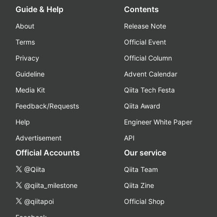
Guide & Help
Contents
About
Release Note
Terms
Official Event
Privacy
Official Column
Guideline
Advent Calendar
Media Kit
Qiita Tech Festa
Feedback/Requests
Qiita Award
Help
Engineer White Paper
Advertisement
API
Official Accounts
Our service
@Qiita
Qiita Team
@qiita_milestone
Qiita Zine
@qiitapoi
Official Shop