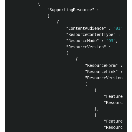
{
"SupportingResource"
:
[
{
"ContentAudience"
:
"01"
,
"ResourceContentType"
:
"01"
"ResourceMode"
:
"03"
,
"ResourceVersion"
:
[
{
"ResourceForm"
:
"02
"ResourceLink"
:
"ht
"ResourceVersionFeat
[
{
"FeatureValu
"ResourceVer
},
{
"FeatureValu
"ResourceVer