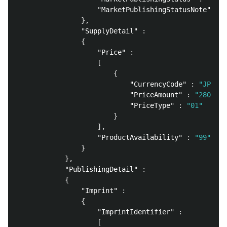
"MarketPublishingStatusNote"
:
"
},
"SupplyDetail"
:
{
"Price"
:
[
{
"CurrencyCode"
:
"JPY"
,
"PriceAmount"
:
"2800"
,
"PriceType"
:
"01"
}
],
"ProductAvailability"
:
"99"
}
},
"PublishingDetail"
:
{
"Imprint"
:
{
"ImprintIdentifier"
:
[