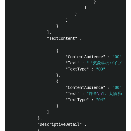
}
]
}
]
}
],
"TextContent"
:
[
{
"ContentAudience"
:
"00"
,
"Text"
:
"「気象学のバイブル
"TextType"
:
"03"
},
{
"ContentAudience"
:
"00"
,
"Text"
:
"序章
\n
1. 太陽系のな
"TextType"
:
"04"
}
]
},
"DescriptiveDetail"
:
{