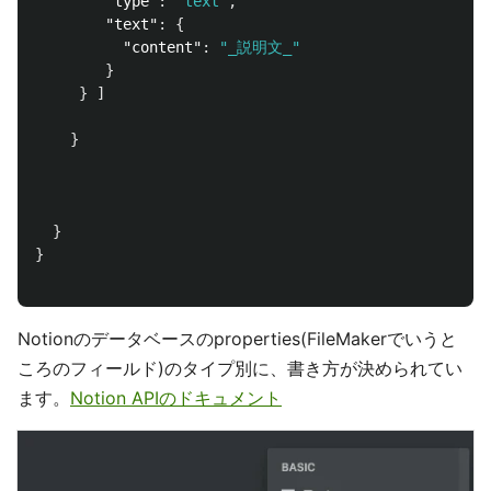
"type"
:
"text"
,
"text"
:
{
"content"
:
"_説明文_"
}
}
]
}
}
}
Notionのデータベースのproperties(FileMakerでいうと
ころのフィールド)のタイプ別に、書き方が決められてい
ます。
Notion APIのドキュメント