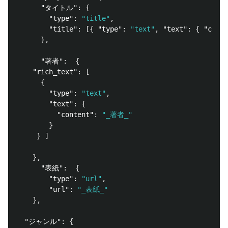
"タイトル"
:
{
"type"
:
"title"
,
"title"
:
[{
"type"
:
"text"
,
"text"
:
{
"conte
},
"著者"
:
{
"rich_text"
:
[
{
"type"
:
"text"
,
"text"
:
{
"content"
:
"_著者_"
}
}
]
},
"表紙"
:
{
"type"
:
"url"
,
"url"
:
"_表紙_"
},
"ジャンル"
:
{