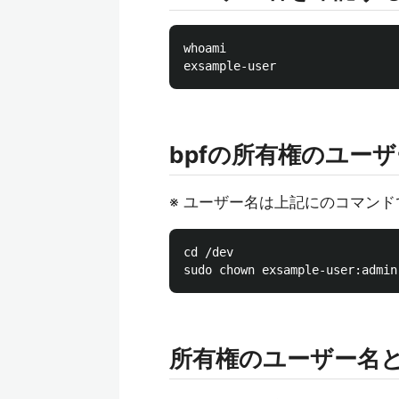
whoami

bpfの所有権のユー
※ ユーザー名は上記にのコマン
cd /dev

所有権のユーザー名