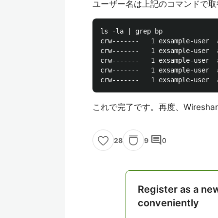
ユーザー名は上記のコマンドで取
ls -la | grep bp

crw-------   1 exsample-user  
crw-------   1 exsample-user  
crw-------   1 exsample-user  
crw-------   1 exsample-user  
これで完了です。再度、Wires
comment
9
0
28
Register as a ne
conveniently