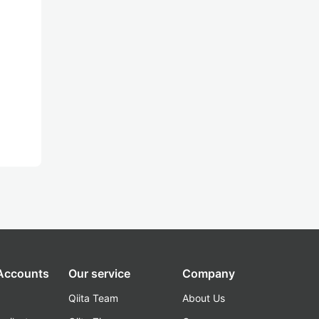
 Accounts
Our service
Company
Qiita Team
About Us