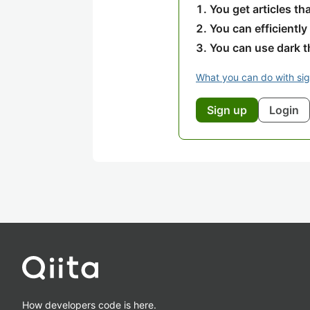
You get articles t
You can efficiently
You can use dark 
What you can do with si
Sign up
Login
How developers code is here.