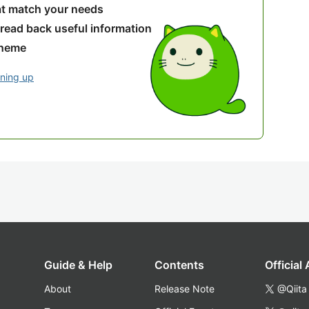
hat match your needs
 read back useful information
theme
gning up
Guide & Help
Contents
Official
About
Release Note
@Qiita