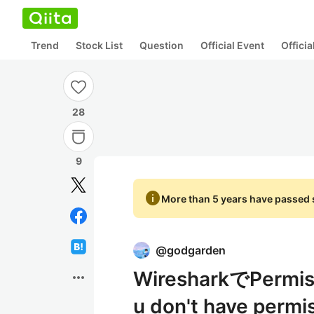
Trend
Stock List
Question
Official Event
Offici
28
9
info
More than 5 years have passed s
@
godgarden
WiresharkでPe
more_horiz
u don't have permi