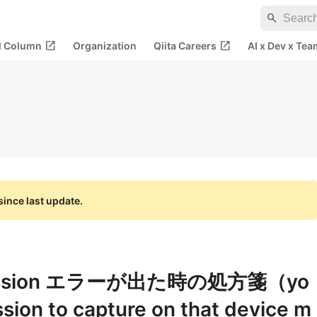
search
open_in_new
open_in_new
al Column
Organization
Qiita Careers
AI x Dev x Tea
ince last update.
rmission エラーが出た時の処方箋（yo
ssion to capture on that device m