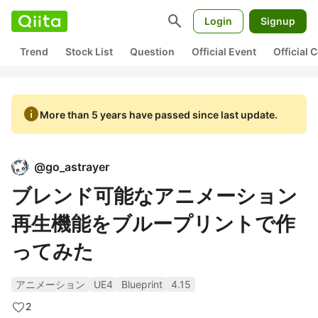
search
Login
Signup
Trend
Stock List
Question
Official Event
Official
info
More than 5 years have passed since last update.
@
go_astrayer
ブレンド可能なアニメーション
再生機能をブループリントで作
ってみた
アニメーション
UE4
Blueprint
4.15
2