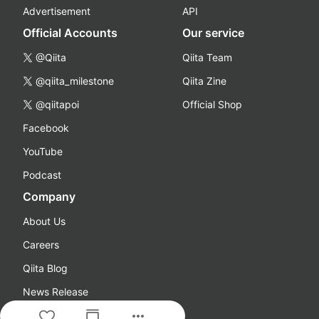
Advertisement
API
Official Accounts
Our service
@Qiita
Qiita Team
@qiita_milestone
Qiita Zine
@qiitapoi
Official Shop
Facebook
YouTube
Podcast
Company
About Us
Careers
Qiita Blog
News Release
more_horiz