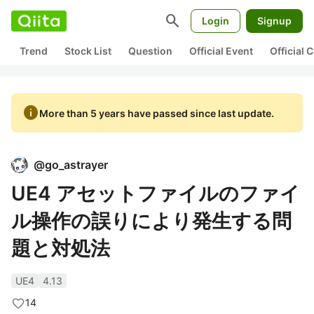
search
Login
Signup
Trend
Stock List
Question
Official Event
Official
info
More than 5 years have passed since last update.
@
go_astrayer
UE4 アセットファイルのファイ
ル操作の誤りにより発生する問
題と対処法
UE4
4.13
14