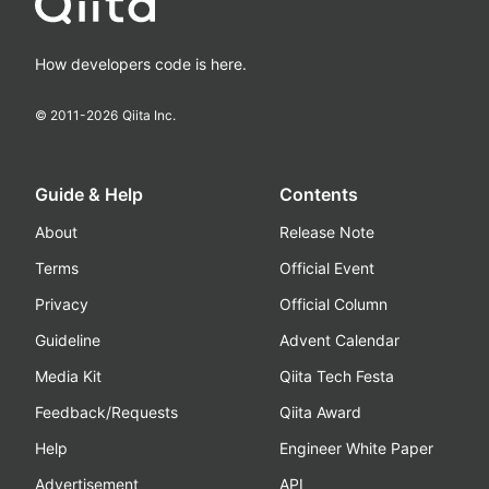
How developers code is here.
© 2011-
2026
Qiita Inc.
Guide & Help
Contents
About
Release Note
Terms
Official Event
Privacy
Official Column
Guideline
Advent Calendar
Media Kit
Qiita Tech Festa
Feedback/Requests
Qiita Award
Help
Engineer White Paper
Advertisement
API