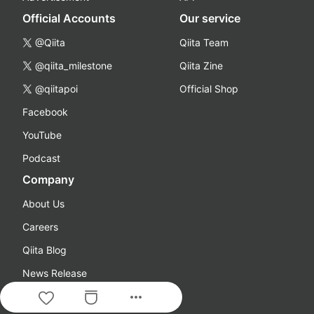
Official Accounts
Our service
@Qiita
Qiita Team
@qiita_milestone
Qiita Zine
@qiitapoi
Official Shop
Facebook
YouTube
Podcast
Company
About Us
Careers
Qiita Blog
News Release
more_horiz