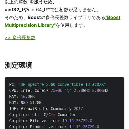
以上の整数"
を扱うため、
uint32_tや
uint64_t**では桁数が足りません。
そのため、
Boost
の多倍長整数ライブラリである
"Boost
Multiprecision Library"
を使用します。
>> 多倍長整数
測定環境
PC:
"HP Spectre x360 Convertible 13-ac0XX"
CPU
:
Intel
Corei7
-
7500U
'@'
2.70
GHz
2.90
GHz
RAM
:
16.0
GB
ROM
:
SSD
512
GB
IDE
:
VisualStudio
Community
2017
Compiler
:
cl
;
C
/
C
++
Compiler
Compiler
File
version
:
19.15.26729.0
Compiler
Product
version
:
14.15.26729.0