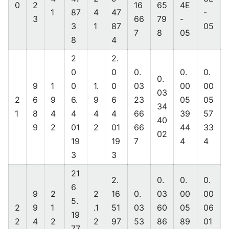
0
2
16
65
4E
1
87
4
47
-
3
66
79
-
3
1
87
05
7
8
05
8
4
2
2.
0
0
0.
0.
0.
0.
9
1
0
1.
0
03
00
00
03
2
6
9
6.
9
6
23
05
05
34
1
8
4
4
4
4
66
39
57
40
9
2
01
2
01
66
44
33
02
19
19
7
4
4
3
3
21
2.
0.
0.
0.
6
9
2
2
16
0.
03
00
00
5.
2
9
1
.1
51
03
60
05
06
19
2
4
2
2
97
53
86
89
01
77