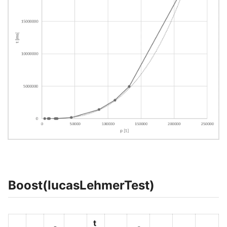
Boost(lucasLehmerTest)
t