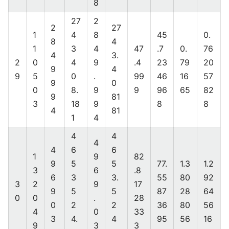
8
27
2
2
27
1
4
8
45
0.
8
4
1
3
4
47
.7
0.
76
4
3.
2
0
4
9
.4
23
79
20
9
4
9
5
0
.
99
46
16
57
9
0
0
8.
9
9
96
65
82
9
81
3
18
9
8
8
4
81
1
4
4
4
4
4
6
6
1
9
82
9
5
5
77.
1.3
1.2
3
6
.8
6
3
3.
55
80
92
3
2
9
17
9
5
5
87
28
64
0
0
.
28
0
2
2
36
80
56
4
0
33
3
4.
4
95
56
16
9
3
3