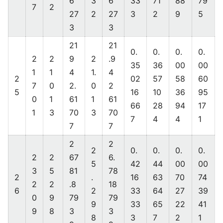
6
3
6
33
71
88
79
7
2
27
2
27
3
2
9
5
3
3
21
21
0.
0.
0.
0.
2
2
9
2
.9
35
36
00
00
1
1
4
1.
4
2
02
57
58
60
7
0
2.
0
2
5
16
10
36
95
0
1
61
1
61
66
28
94
17
1
3
70
3
70
7
4
4
1
7
7
2
2
2
0.
0.
0.
0.
2
2
67
6.
5
42
44
00
00
3
5
81
78
2
.
16
63
70
74
2
2
.8
18
6
2
33
64
27
39
0
9
79
79
9
33
65
22
41
9
8
3
3
8
3
7
2
1