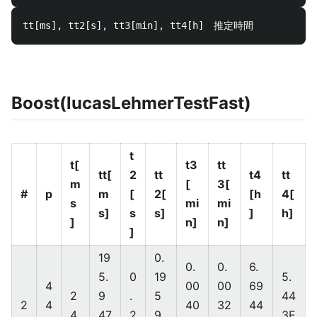
Boost(lucasLehmerTestFast)
t
t[
t3
tt
tt[
2
tt
t4
tt
m
[
3[
#
p
m
[
2[
[h
4[
s
mi
mi
s]
s
s]
]
h]
]
n]
n]
]
19
0.
0.
0.
6.
5.
0
19
5.
4
00
00
69
2
9
.
5
44
2
4
40
32
44
4
47
2
9
3E