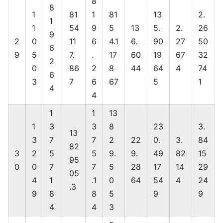
8
8
1
81
1
81
13
2.
1
1
54
9
5
13
5.
2.
26
9
2
0
11
6
4.1
6.
90
27
50
6
9
5
7.
.
17
60
19
67
32
2
0
86
2
8
44
64
4
74
6
3
7
6
67
5
1
4
4
1
1
13
1
3
3
8
23
3.
13
3
7
7
2
22
0.
3.
84
82
3
2
5
5
9.
9.
49
82
15
95
0
0
7
7
5
28
17
14
29
05
4
1
.1
0
64
54
4
24
.3
9
8
8
5
9
9
4
4
3