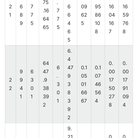
75
.
2
6
7
6
09
95
16
16
.16
7
1
8
7
6
62
86
04
59
64
7
9
5
4
5
10
16
76
65
5
6
8
7
8
5
6.
4
64
0.
0.
6
47
0.1
0.1
9
6
47
00
00
.
9
05
07
2
9
3
.9
17
17
3
3
01
46
2
4
0
38
50
91
0
8
66
56
1
1
39
27
09
1
3
67
4
2
8
4
9
2
9.
21
0.
0.