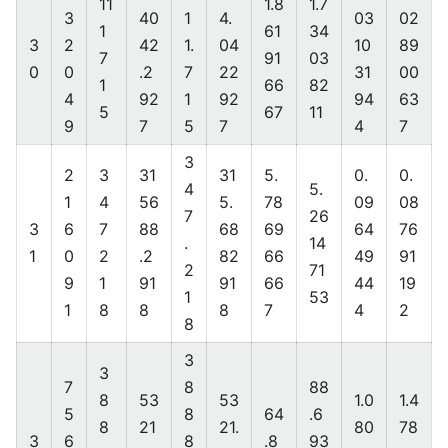
11
1.8
1.7
3
40
1
4.
03
02
1
61
34
3
2
42
1.
04
10
89
7
91
03
0
0
.2
7
22
31
00
1
66
82
4
92
1
92
94
63
5
67
11
9
7
5
7
4
7
3
2
3
31
31
5.
0.
0.
4
5.
1
4
56
5.
78
09
08
7
26
3
6
7
88
68
69
64
76
.
14
1
0
2
.2
82
66
49
91
2
71
9
1
91
91
66
44
19
1
53
1
8
8
8
7
4
2
8
3
3
7
8
88
8
53
53
1.0
1.4
5
8
64
.6
8
21
21.
80
78
3
6
8
.8
93