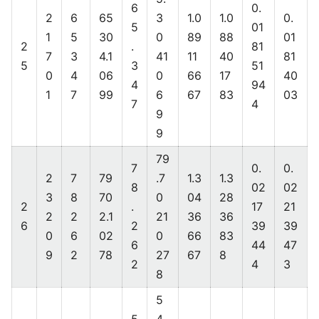
6
0.
2
6
65
3
1.0
1.0
0.
5
01
1
5
30
0
89
88
01
2
.
81
7
3
4.1
41
11
40
81
5
3
51
0
4
06
0
66
17
40
4
94
1
7
99
6
67
83
03
7
4
9
9
79
7
0.
0.
2
7
79
.7
1.3
1.3
8
02
02
3
8
70
0
04
28
2
.
17
21
2
2
2.1
21
36
36
6
2
39
39
0
6
02
0
66
83
6
44
47
9
2
78
27
67
8
2
4
3
8
5