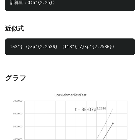
近似式
グラフ