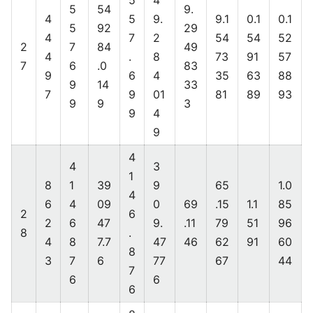
5
4
5
54
9.
4
5
9.
9.1
0.1
0.1
5
92
29
4
7
2
54
54
52
2
7
84
49
4
.
8
73
91
57
7
6
.0
83
9
6
4
35
63
88
9
14
33
7
9
01
81
89
93
9
9
3
9
4
9
4
4
3
1
8
1
39
9
65
1.0
4
6
4
09
0
69
.15
1.1
85
2
6
2
6
47
9.
.11
79
51
96
8
.
4
8
7.7
47
46
62
91
60
8
3
7
6
77
67
44
7
6
6
6