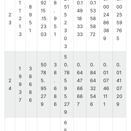
1
92
8
0.1
0.1
8
51
00
00
1
15
.
49
53
2
9
5
24
25
2
.15
9
18
58
3
5
2
86
59
1
23
5
33
58
1
3
38
76
3
03
1
33
72
0
9
5
3
5
50
3
0.
0.
0.
0.
0.
1
3
78
8
78
64
84
01
01
9
8
2
5.
.
5
47
64
07
41
9
6
4
95
6
9
66
32
46
07
3
8
27
8
5
66
54
11
20
7
6
9
6
27
7
6
1
9
9
6
5.