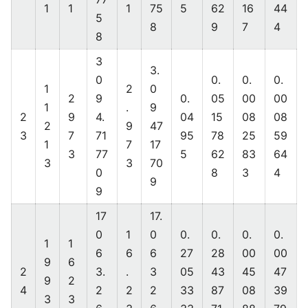
1
1
1
75
5
62
16
44
5
8
9
7
4
8
3
3.
0
0.
0.
0.
1
2
0
2
9
0.
05
00
00
1
.
9
2
9
4.
04
15
08
08
2
9
47
3
7
71
95
78
25
59
1
7
17
3
77
5
62
83
64
3
3
70
0
8
3
4
9
9
17
17.
0
1
0
0.
0.
0.
0.
1
1
6
6
6
27
28
00
00
9
6
2
3.
.
3
05
43
45
47
9
2
4
2
2
2
33
87
08
39
3
3