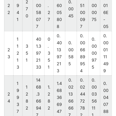
2
0.
2
9
00
.
60
51
00
01
7
00
2
4
58
2
05
00
00
6E
0
45
1
07
7
80
09
75
-
7
8
7
05
0.
0.
0.
1
40
0
0.
40
0.
00
00
1
3
1.3
.
00
2
13
00
66
01
2
5
97
3
00
3
97
58
89
11
1
1
21
5
97
21
5
95
49
3
33
1
5
3
4
9
14
0.
0.
0.
1
1.4
0.
1
68
1.
02
02
00
9
68
00
2
2
.3
2
13
44
03
9
36
04
4
8
66
8
66
72
56
3
69
07
2
94
2
66
78
11
7
47
88
7
7
2
1