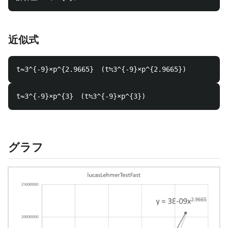
近似式
グラフ