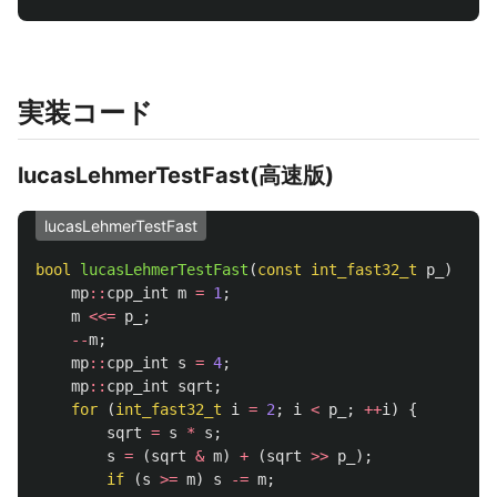
実装コード
lucasLehmerTestFast(高速版)
lucasLehmerTestFast
bool
lucasLehmerTestFast
(
const
int_fast32_t
p_
)
{
mp
::
cpp_int
m
=
1
;
m
<<=
p_
;
--
m
;
mp
::
cpp_int
s
=
4
;
mp
::
cpp_int
sqrt
;
for
(
int_fast32_t
i
=
2
;
i
<
p_
;
++
i
)
{
sqrt
=
s
*
s
;
s
=
(
sqrt
&
m
)
+
(
sqrt
>>
p_
);
if
(
s
>=
m
)
s
-=
m
;