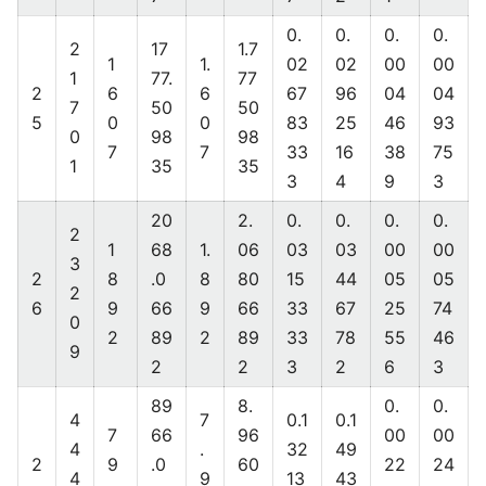
0.
0.
0.
0.
2
17
1.7
1
1.
02
02
00
00
1
77.
77
2
6
6
67
96
04
04
7
50
50
5
0
0
83
25
46
93
0
98
98
7
7
33
16
38
75
1
35
35
3
4
9
3
20
2.
0.
0.
0.
0.
2
1
68
1.
06
03
03
00
00
3
2
8
.0
8
80
15
44
05
05
2
6
9
66
9
66
33
67
25
74
0
2
89
2
89
33
78
55
46
9
2
2
3
2
6
3
89
8.
0.
0.
4
7
0.1
0.1
7
66
96
00
00
4
.
32
49
2
9
.0
60
22
24
4
9
13
43