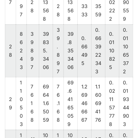
7
2
13
13
02
90
9
2
33
35
8
56
56
22
55
7
8
33
59
8
8
2
9
3
0.
0.
8
3
39
39
0.
9
0.
66
01
6
9
83
.8
01
2
.
66
39
10
2
8
5.
35
10
8
8
49
22
65
4
9
34
34
82
9
5
34
37
3
7
06
06
5
7
3
2
1
69
0.
0.
7
69
7
1.2
1.1
1
.6
02
01
6
64
6
69
60
2
0
41
11
93
1
1.6
.1
46
69
9
5
65
57
44
6
50
6
66
41
0
05
77
90
8
59
8
67
76
3
9
8
3
1
10
1
10
0.
0.