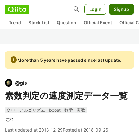
search
Login
Signup
Trend
Stock List
Question
Official Event
Official
info
More than 5 years have passed since last update.
@
gis
素数判定の速度測定データ一覧
C++
アルゴリズム
boost
数学
素数
2
Last updated at
2018-12-29
Posted at
2018-09-26