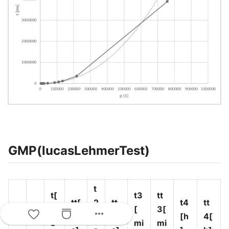
GMP(lucasLehmerTest)
t
t[
t3
tt
tt[
2
tt
t4
tt
m
[
3[
more_horiz
#
p
m
[
2[
[h
4[
s
mi
mi