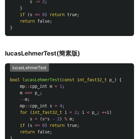
s
-=
2
;
}
if
(
s
==
0
)
return
true
;
return
false
;
}
lucasLehmerTest(簡素版)
lucasLehmerTest
bool
lucasLehmerTest
(
const
int_fast32_t
p_
)
{
mp
::
cpp_int
m
=
1
;
m
<<=
p_
;
--
m
;
mp
::
cpp_int
s
=
4
;
for
(
int_fast32_t
i
=
2
;
i
<
p_
;
++
i
)
s
=
(
s
*
s
-
2
)
%
m
;
if
(
s
==
0
)
return
true
;
return
false
;
}