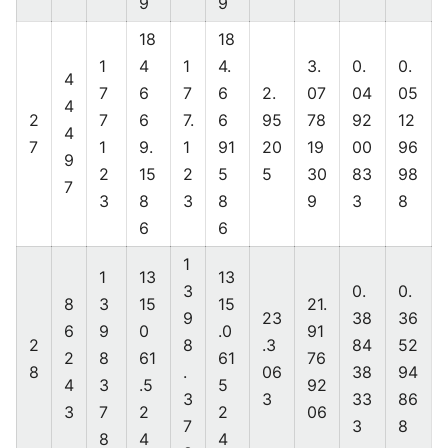
9
9
18
18
1
4
1
4.
3.
0.
0.
4
7
6
7
6
2.
07
04
05
4
2
7
6
7.
6
95
78
92
12
4
7
1
9.
1
91
20
19
00
96
9
2
15
2
5
5
30
83
98
7
3
8
3
8
9
3
8
6
6
1
1
13
13
3
0.
0.
8
3
15
15
21.
9
23
38
36
6
9
0
.0
91
2
8
.3
84
52
2
8
61
61
76
8
.
06
38
94
4
3
.5
5
92
3
3
33
86
3
7
2
2
06
7
3
8
8
4
4