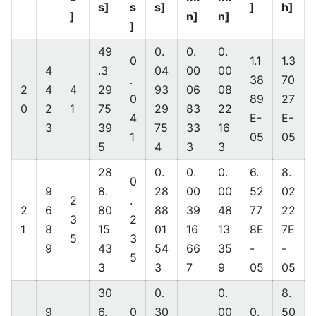
s]
s
s]
]
h]
]
n]
n]
]
49
0.
0.
0.
0
1.1
1.3
4
.3
04
00
00
.
38
70
2
4
4
29
93
06
08
0
89
27
0
2
1
75
29
83
22
4
E-
E-
3
39
75
33
16
1
05
05
5
4
3
3
28
0.
0.
0.
6.
8.
0
9
8.
28
00
00
52
02
2
.
2
6
80
88
39
48
77
22
3
2
1
8
15
01
16
13
8E
7E
5
3
9
43
54
66
35
-
-
5
3
3
7
9
05
05
30
0.
0.
8.
9
6.
0
30
00
0.
50