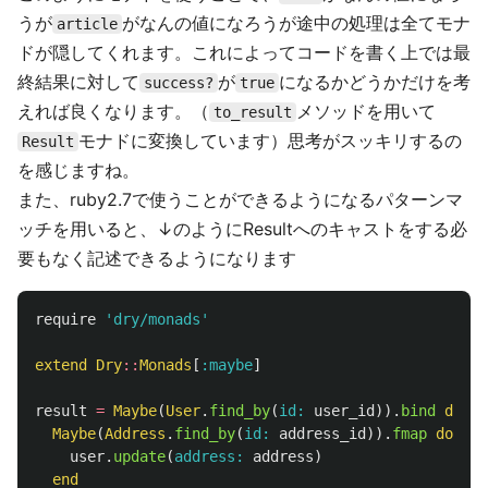
うが
がなんの値になろうが途中の処理は全てモナ
article
ドが隠してくれます。これによってコードを書く上では最
終結果に対して
が
になるかどうかだけを考
success?
true
えれば良くなります。（
メソッドを用いて
to_result
モナドに変換しています）思考がスッキリするの
Result
を感じますね。
また、ruby2.7で使うことができるようになるパターンマ
ッチを用いると、↓のようにResultへのキャストをする必
要もなく記述できるようになります
require
'dry/monads'
extend
Dry
::
Monads
[
:maybe
]
result
=
Maybe
(
User
.
find_by
(
id: 
user_id
)).
bind
do
|
u
Maybe
(
Address
.
find_by
(
id: 
address_id
)).
fmap
do
|
ad
user
.
update
(
address: 
address
)
end