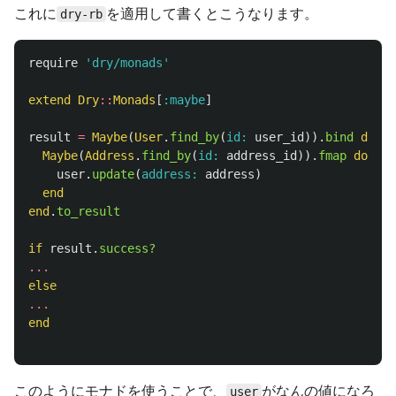
これに
を適用して書くとこうなります。
dry-rb
require
'dry/monads'
extend
Dry
::
Monads
[
:maybe
]
result
=
Maybe
(
User
.
find_by
(
id: 
user_id
)).
bind
do
|
u
Maybe
(
Address
.
find_by
(
id: 
address_id
)).
fmap
do
|
ad
user
.
update
(
address: 
address
)
end
end
.
to_result
if
result
.
success?
...
else
...
end
このようにモナドを使うことで、
がなんの値になろ
user