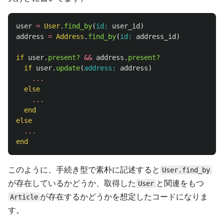
user
=
User
.
find_by
(
id: 
user_id
)
address
=
Address
.
find_by
(
id: 
address_id
)
if
user
.
present?
&&
address
.
present?
if
user
.
update
(
address: 
address
)
...
else
...
end
else
...
end
このように、手続き型で素朴に記述すると
User.find_by
が存在しているかどうか、取得した
と関連をもつ
User
が存在するかどうかを想定したコードになりま
Article
す。