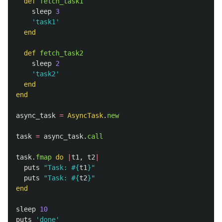
def
fetch_task1
sleep
3
'task1'
end
def
fetch_task2
sleep
2
'task2'
end
end
async_task
=
AsyncTask
.
new
task
=
async_task
.
call
task
.
fmap
do
|
t1
,
t2
|
puts
"Task: 
#{
t1
}
"
puts
"Task: 
#{
t2
}
"
end
sleep
10
puts
'done'