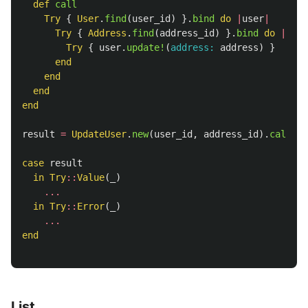
def
call
Try
{
User
.
find
(
user_id
)
}.
bind
do
|
user
|
Try
{
Address
.
find
(
address_id
)
}.
bind
do
|
addr
Try
{
user
.
update!
(
address: 
address
)
}
end
end
end
end
result
=
UpdateUser
.
new
(
user_id
,
address_id
).
call
case
result
in
Try
::
Value
(
_
)
...
in
Try
::
Error
(
_
)
...
end
List