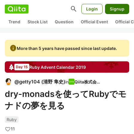
search
Login
Signup
Trend
Stock List
Question
Official Event
Official
info
More than 5 years have passed since last update.
Ruby
Advent Calendar
2019
Day 15
@
getty104
(
清野 隼史
)
in
Qiita株式会社
dry-monadsを使ってRubyでモ
ナドの夢を見る
Ruby
11