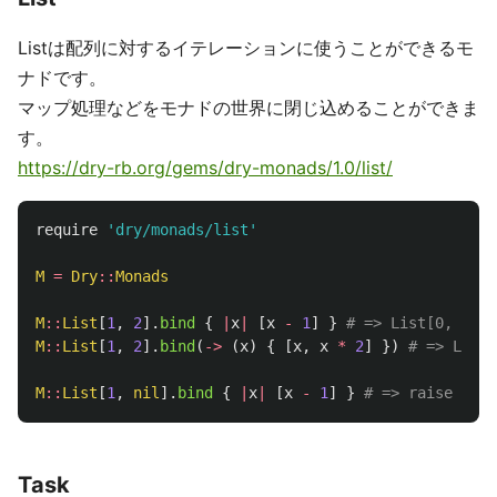
Listは配列に対するイテレーションに使うことができるモ
ナドです。
マップ処理などをモナドの世界に閉じ込めることができま
す。
https://dry-rb.org/gems/dry-monads/1.0/list/
require
'dry/monads/list'
M
=
Dry
::
Monads
M
::
List
[
1
,
2
].
bind
{
|
x
|
[
x
-
1
]
}
# => List[0, 1]
M
::
List
[
1
,
2
].
bind
(
->
(
x
)
{
[
x
,
x
*
2
]
})
# => List[
M
::
List
[
1
,
nil
].
bind
{
|
x
|
[
x
-
1
]
}
# => raise Erro
Task