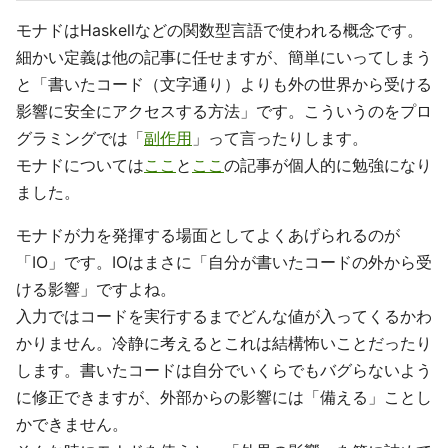
モナドはHaskellなどの関数型言語で使われる概念です。
細かい定義は他の記事に任せますが、簡単にいってしまう
と「書いたコード（文字通り）よりも外の世界から受ける
影響に安全にアクセスする方法」です。こういうのをプロ
グラミングでは「
副作用
」って言ったりします。
モナドについては
ここ
と
ここ
の記事が個人的に勉強になり
ました。
モナドが力を発揮する場面としてよくあげられるのが
「IO」です。IOはまさに「自分が書いたコードの外から受
ける影響」ですよね。
入力ではコードを実行するまでどんな値が入ってくるかわ
かりません。冷静に考えるとこれは結構怖いことだったり
します。書いたコードは自分でいくらでもバグらないよう
に修正できますが、外部からの影響には「備える」ことし
かできません。