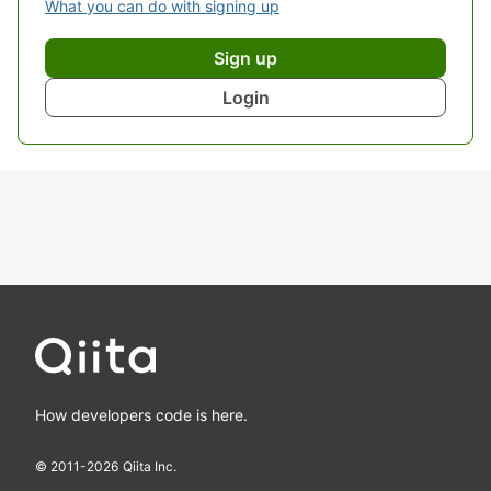
What you can do with signing up
Sign up
Login
How developers code is here.
© 2011-
2026
Qiita Inc.