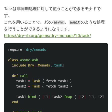
Taskは非同期処理に対して使うことができるモナドで
す。
これを用いることで、JSの
、
のような処理
async
await
を行うことができるようになります。
https://dry-rb.org/gems/dry-monads/1.0/task/
require
'dry/monads'
class
AsyncTask
include
Dry
::
Monads
[
:task
]
def
call
task1
=
Task
{
fetch_task1
}
task2
=
Task
{
fetch_task2
}
task1
.
bind
{
|
t1
|
task2
.
fmap
{
|
t2
|
[
t1
,
t2
]
}
}
end