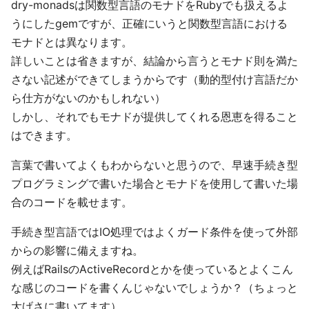
dry-monadsは関数型言語のモナドをRubyでも扱えるよ
うにしたgemですが、正確にいうと関数型言語における
モナドとは異なります。
詳しいことは省きますが、結論から言うとモナド則を満た
さない記述ができてしまうからです（動的型付け言語だか
ら仕方がないのかもしれない）
しかし、それでもモナドが提供してくれる恩恵を得ること
はできます。
言葉で書いてよくもわからないと思うので、早速手続き型
プログラミングで書いた場合とモナドを使用して書いた場
合のコードを載せます。
手続き型言語ではIO処理ではよくガード条件を使って外部
からの影響に備えますね。
例えばRailsのActiveRecordとかを使っているとよくこん
な感じのコードを書くんじゃないでしょうか？（ちょっと
大げさに書いてます）