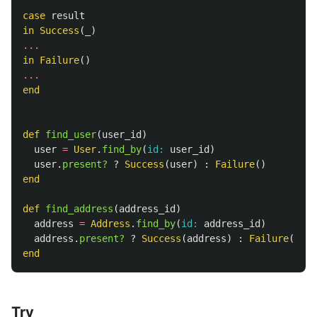
case
result
in
Success
(
_
)
...
in
Failure
()
...
end
def
find_user
(
user_id
)
user
=
User
.
find_by
(
id: 
user_id
)
user
.
present?
?
Success
(
user
)
:
Failure
()
end
def
find_address
(
address_id
)
address
=
Address
.
find_by
(
id: 
address_id
)
address
.
present?
?
Success
(
address
)
:
Failure
()
end
Try