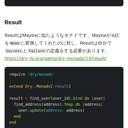
Result
ResultはMaybeに似たようなモナドです。Maybeが
nil
を
に変換してくれたのに対し、Resultは自分で
None
と
の定義をする必要があります。
Success
Failure
https://dry-rb.org/gems/dry-monads/1.0/result/
require
'dry/monads'
extend
Dry
::
Monads
[
:result
]
result
=
find_user
(
user_id
).
bind
do
|
user
|
find_address
(
address
).
fmap
do
|
address
|
user
.
update
(
address: 
address
)
end
end