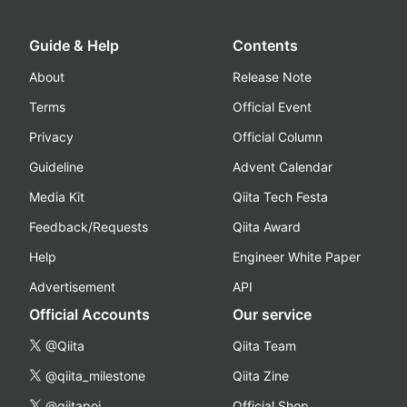
Guide & Help
Contents
About
Release Note
Terms
Official Event
Privacy
Official Column
Guideline
Advent Calendar
Media Kit
Qiita Tech Festa
Feedback/Requests
Qiita Award
Help
Engineer White Paper
Advertisement
API
Official Accounts
Our service
@Qiita
Qiita Team
@qiita_milestone
Qiita Zine
@qiitapoi
Official Shop