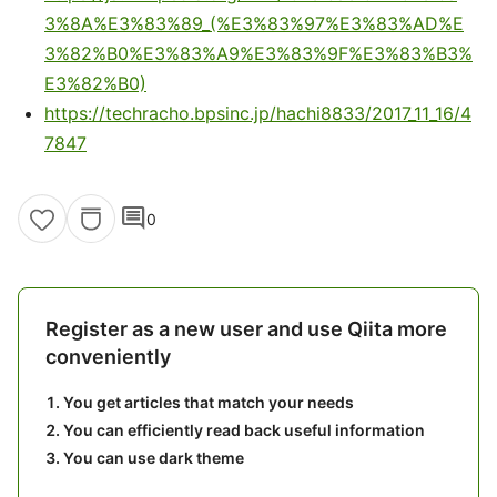
3%8A%E3%83%89_(%E3%83%97%E3%83%AD%E
3%82%B0%E3%83%A9%E3%83%9F%E3%83%B3%
E3%82%B0)
https://techracho.bpsinc.jp/hachi8833/2017_11_16/4
7847
comment
0
Register as a new user and use Qiita more
conveniently
You get articles that match your needs
You can efficiently read back useful information
You can use dark theme