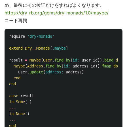
め、最後にその検証だけをすればよくなります。
https://dry-rb.org/gems/dry-monads/1.0/maybe/
コード再掲
require
'dry/monads'
extend
Dry
::
Monads
[
:maybe
]
result
=
Maybe
(
User
.
find_by
(
id: 
user_id
)).
bind
do
|
u
Maybe
(
Address
.
find_by
(
id: 
address_id
)).
fmap
do
|
ad
user
.
update
(
address: 
address
)
end
end
case
result
in
Some
(
_
)
...
in
None
()
...
end