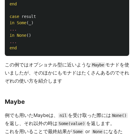
end
case
result
in
Some
(
_
)
...
in
None
()
...
end
この例ではオプショナル型に近いような
モナドを使
Maybe
いましたが、そのほかにもモナドはたくさんあるのでそれ
ぞれの使い方を紹介します
Maybe
例でも用いたMaybeは、
を受け取った際には
nil
None()
を返し、それ以外の時は
を返します。
Some(value)
これを用いることで最終結果が
or
になるた
Some
None