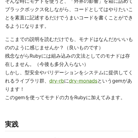
そんな時にモナドを使うと、「外界の影響」を箱に詰めて
ブラックボックス化しながら、コードとしてはやりたいこ
とを素直に記述するだけでうまいコードを書くことができ
るようになります。
ここまでの説明を読むだけでも、モナドはなんだかいいも
ののように感じませんか？（良いものです）
残念ながらRubyには組み込みの文法としてのモナドは存
在しません。（今後も多分入らない）
しかし、型安全やバリデーションをシステムに提供してく
れるライブラリ群、
dry-rb
に
dry-monads
というgemがあ
ります！
このgemを使ってモナドの力をRubyに加えてみます。
実践