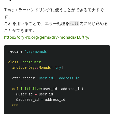
Tryはエラーハンドリングに使うことができるモナドで
す。
これを用いることで、エラー処理を
内に閉じ込める
call
ことができます。
https://dry-rb.org/gems/dry-monads/1.0/try/
require
'dry/monads'
class
UpdateUser
include
Dry
::
Monads
[
:try
]
attr_reader
:user_id
,
:address_id
def
initialize
(
user_id
,
address_id
)
@user_id
=
user_id
@address_id
=
address_id
end