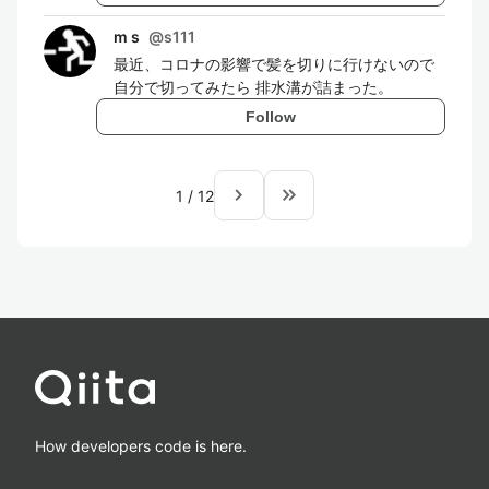
m s
@
s111
最近、コロナの影響で髪を切りに行けないので
自分で切ってみたら 排水溝が詰まった。
Follow
navigate_next
keyboard_double_arrow_right
1
/
12
How developers code is here.