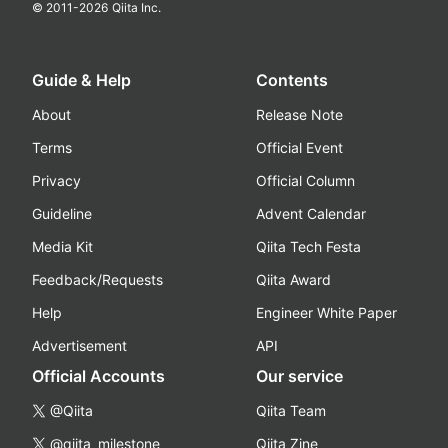
© 2011-
2026
Qiita Inc.
Guide & Help
Contents
About
Release Note
Terms
Official Event
Privacy
Official Column
Guideline
Advent Calendar
Media Kit
Qiita Tech Festa
Feedback/Requests
Qiita Award
Help
Engineer White Paper
Advertisement
API
Official Accounts
Our service
@Qiita
Qiita Team
@qiita_milestone
Qiita Zine