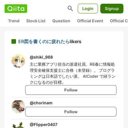
search
Login
Signup
Trend
Stock List
Question
Official Event
Official
ER図を書くのに疲れたら
likers
@
shiki_968
主に業務アプリ担当の派遣社員。R6春に情報処
理安全確保支援士に合格（未登録）。 プログラ
ミングは日本語でしたい派。 AtCoder で緑ラン
クになるのが目標。
Follow
@
chorinam
Follow
@
Flipper0407