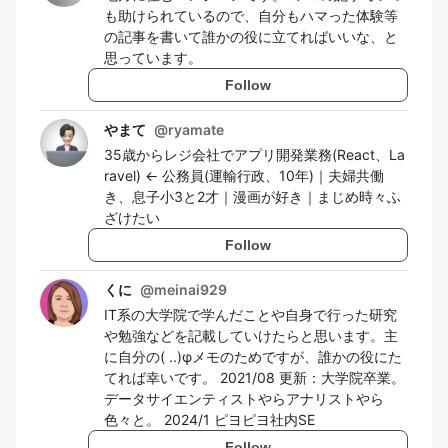
も助けられているので、自分もハマった体験等
の記事を書いて誰かの役に立てればいいな、と
思っています。
Follow
やまて
@
ryamate
35歳からレジ会社でアプリ開発業務(React、La
ravel) ← 公務員(運輸行政、10年)｜夫婦共働
き、息子小3と2才｜漫画が好き｜まじめ時々ふ
ざけたい
Follow
くに
@
meinai929
IT系の大学院で学んだことや自身で行った研究
や勉強などを記載していけたらと思います。主
に自分の( ..)φメモのためですが、誰かの役にた
てれば幸いです。 2021/08 更新：大学院卒業。
データサイエンティストやらアナリストやら
色々と。 2024/1 ピヨピヨ社内SE
Follow