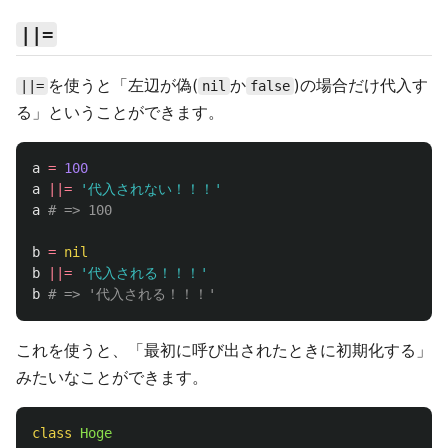
||=
を使うと「左辺が偽(
か
)の場合だけ代入す
||=
nil
false
る」ということができます。
a
=
100
a
||=
'代入されない！！！'
a
# => 100
b
=
nil
b
||=
'代入される！！！'
b
# => '代入される！！！'
これを使うと、「最初に呼び出されたときに初期化する」
みたいなことができます。
class
Hoge