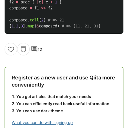
f2
=
proc
{
|
e
|
e
+
1
}
composed
=
f1
>>
f2
composed
.
call
(
2
)
# => 21
[
1
,
2
,
3
].
map
(
&
composed
)
# => [11, 21, 31]
comment
12
Register as a new user and use Qiita more
conveniently
You get articles that match your needs
You can efficiently read back useful information
You can use dark theme
What you can do with signing up