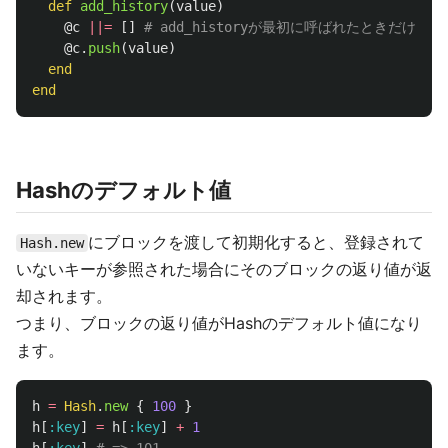
def
add_history
(
value
)
@c
||=
[]
# add_historyが最初に呼ばれたときだけ実
@c
.
push
(
value
)
end
end
Hashのデフォルト値
にブロックを渡して初期化すると、登録されて
Hash.new
いないキーが参照された場合にそのブロックの返り値が返
却されます。
つまり、ブロックの返り値がHashのデフォルト値になり
ます。
h
=
Hash
.
new
{
100
}
h
[
:key
]
=
h
[
:key
]
+
1