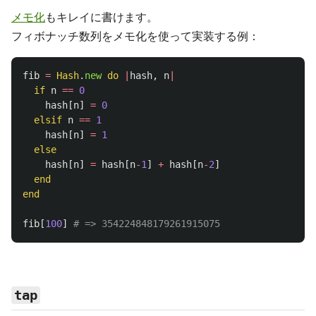
メモ化
もキレイに書けます。
フィボナッチ数列をメモ化を使って実装する例：
fib
=
Hash
.
new
do
|
hash
,
n
|
if
n
==
0
hash
[
n
]
=
0
elsif
n
==
1
hash
[
n
]
=
1
else
hash
[
n
]
=
hash
[
n
-
1
]
+
hash
[
n
-
2
]
end
end
fib
[
100
]
# => 354224848179261915075
tap