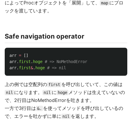
によってProcオブジェクトを「展開」して、
にブロ
map
ックを渡しています。
Safe navigation operator
arr
=
[]
arr
.
first
.
hoge
# => NoMethodError
arr
.
first
&
.
hoge
# => nil
上の例では空配列の
を呼び出していて、この値は
first
になります。
に
メソッドは生えていないの
nil
nil
hoge
で、2行目はNoMethodErrorを吐きます。
一方で3行目は
を使ってメソッドを呼び出しているの
&.
で、エラーを吐かずに単に
を返します。
nil