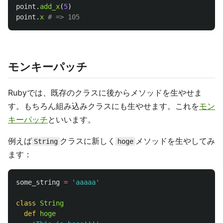
point
.
add_x
(
5
)
point
.
x
# => 105
モンキーパッチ
Rubyでは、既存のクラスに後からメソッドを生やせま
す。もちろん組み込みクラスにも生やせます。これを
モン
キーパッチ
といいます。
例えば
クラスに新しく
メソッドを生やしてみ
String
hoge
ます：
some_string
=
'aaaaa'
class
String
def
hoge