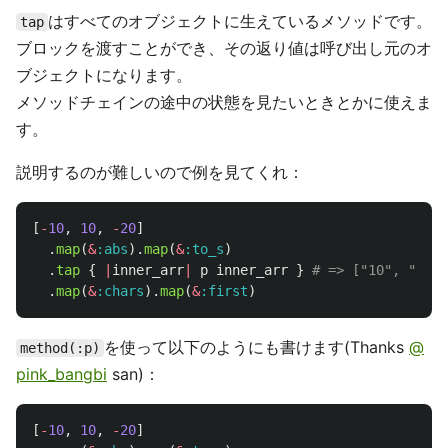
はすべてのオブジェクトに生えているメソッドです。
tap
ブロックを渡すことができ、その返り値は呼び出し元のオ
ブジェクトになります。
メソッドチェインの途中の状態を見たいときとかに使えま
す。
説明するのが難しいので例を見てくれ：
[
-
10
,
10
,
-
20
]
.
map
(
&
:abs
).
map
(
&
:to_s
)
.
tap
{
|
inner_arr
|
p
inner_arr
}
# => ["10", "10",
.
map
(
&
:chars
).
map
(
&
:first
)
を使って以下のようにも書けます(Thanks
@
method(:p)
pink_bangbi
san)：
[
-
10
,
10
,
-
20
]