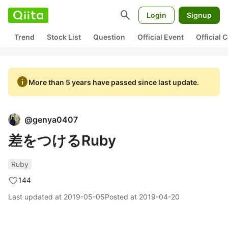
search
Login
Signup
Trend
Stock List
Question
Official Event
Official
info
More than 5 years have passed since last update.
@
genya0407
差をつけるRuby
Ruby
144
Last updated at
2019-05-05
Posted at
2019-04-20