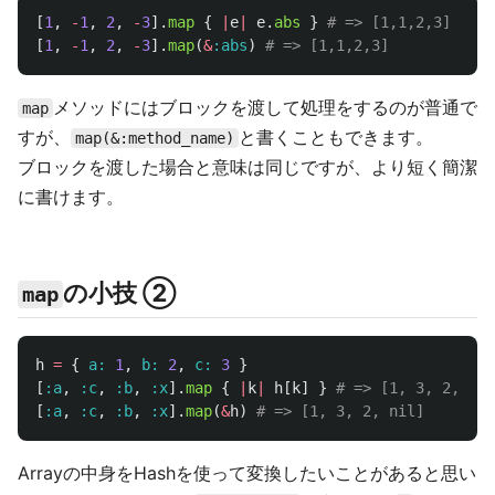
[
1
,
-
1
,
2
,
-
3
].
map
{
|
e
|
e
.
abs
}
# => [1,1,2,3]
[
1
,
-
1
,
2
,
-
3
].
map
(
&
:abs
)
# => [1,1,2,3]
メソッドにはブロックを渡して処理をするのが普通で
map
すが、
と書くこともできます。
map(&:method_name)
ブロックを渡した場合と意味は同じですが、より短く簡潔
に書けます。
の小技 ②
map
h
=
{
a: 
1
,
b: 
2
,
c: 
3
}
[
:a
,
:c
,
:b
,
:x
].
map
{
|
k
|
h
[
k
]
}
# => [1, 3, 2, nil
[
:a
,
:c
,
:b
,
:x
].
map
(
&
h
)
# => [1, 3, 2, nil]
Arrayの中身をHashを使って変換したいことがあると思い