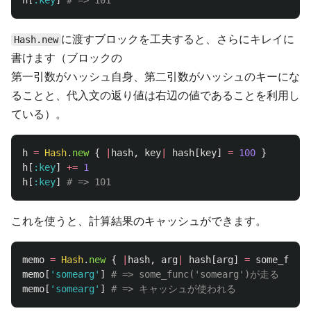
h
[
:key
]
# => 101
に渡すブロックを工夫すると、さらにキレイに
Hash.new
書けます（ブロックの
第一引数がハッシュ自身、第二引数がハッシュのキーにな
ることと、代入文の返り値は右辺の値であることを利用し
ている）。
h
=
Hash
.
new
{
|
hash
,
key
|
hash
[
key
]
=
100
}
h
[
:key
]
+=
1
h
[
:key
]
# => 101
これを使うと、計算結果のキャッシュができます。
memo
=
Hash
.
new
{
|
hash
,
arg
|
hash
[
arg
]
=
some_func
(
memo
[
'somearg'
]
# => some_func('somearg')が走る
memo
[
'somearg'
]
# => キャッシュが使われる