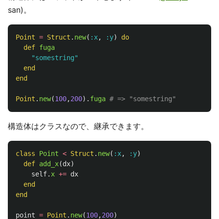
san)。
Point
=
Struct
.
new
(
:x
,
:y
)
do
def
fuga
"somestring"
end
end
Point
.
new
(
100
,
200
).
fuga
# => "somestring"
構造体はクラスなので、継承できます。
class
Point
<
Struct
.
new
(
:x
,
:y
)
def
add_x
(
dx
)
self
.
x
+=
dx
end
end
point
=
Point
.
new
(
100
,
200
)