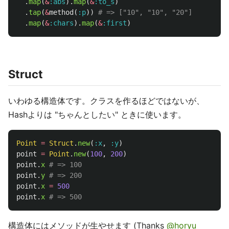
.
map
(
&
:abs
).
map
(
&
:to_s
)
.
tap
(
&
method
(
:p
))
# => ["10", "10", "20"]
.
map
(
&
:chars
).
map
(
&
:first
)
Struct
いわゆる構造体です。クラスを作るほどではないが、
Hashよりは "ちゃんとしたい" ときに使います。
Point
=
Struct
.
new
(
:x
,
:y
)
point
=
Point
.
new
(
100
,
200
)
point
.
x
# => 100
point
.
y
# => 200
point
.
x
=
500
point
.
x
# => 500
構造体にはメソッドが生やせます (Thanks
@horyu