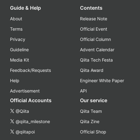
Guide & Help
Contents
About
Release Note
Terms
Official Event
Privacy
Official Column
Guideline
Advent Calendar
Media Kit
Qiita Tech Festa
Feedback/Requests
Qiita Award
Help
Engineer White Paper
Advertisement
API
Official Accounts
Our service
@Qiita
Qiita Team
@qiita_milestone
Qiita Zine
@qiitapoi
Official Shop