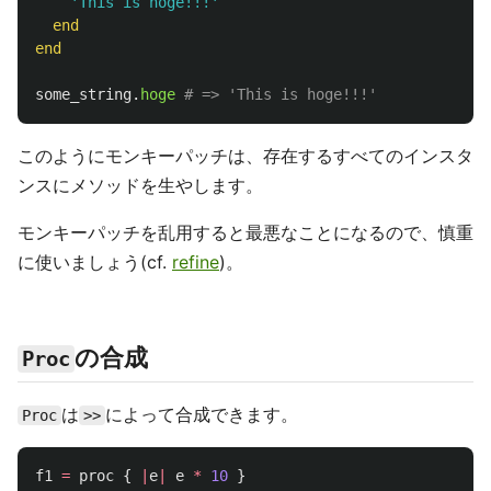
'This is hoge!!!'
end
end
some_string
.
hoge
# => 'This is hoge!!!'
このようにモンキーパッチは、存在するすべてのインスタ
ンスにメソッドを生やします。
モンキーパッチを乱用すると最悪なことになるので、慎重
に使いましょう(cf.
refine
)。
の合成
Proc
は
によって合成できます。
Proc
>>
f1
=
proc
{
|
e
|
e
*
10
}