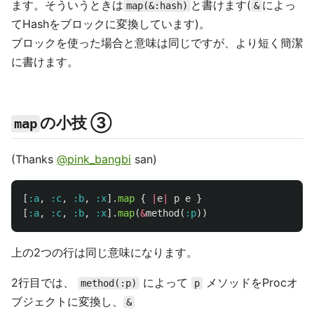
ます。そういうときは
と書けます(
によっ
map(&:hash)
&
てHashをブロックに変換しています)。
ブロックを使った場合と意味は同じですが、より短く簡潔
に書けます。
の小技 ③
map
(Thanks
@pink_bangbi
san)
[
:a
,
:c
,
:b
,
:x
].
map
{
|
e
|
p
e
}
[
:a
,
:c
,
:b
,
:x
].
map
(
&
method
(
:p
))
上の2つの行は同じ意味になります。
2行目では、
によって
メソッドをProcオ
method(:p)
p
ブジェクトに変換し、
&