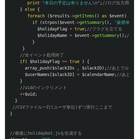
print
"本日の予定は有りません
\n
"
;
//ログ出力用な
}
else
{
foreach
(
$results
->
getItems
()
as
$event
)
{
if
(
strpos
(
$event
->
getSummary
(),
'振替休日'
)
$holidayFlag
=
true
;
//フラグを立てる
$holidayName
=
$event
->
getSummary
();
//
}
}
//全イベント処理終了
if
(
$holidayFlag
==
true
)
{
array_push
(
$slackIDs
,
$slackID
);
//あとでループ
$userNames
[
$slackID
]
=
$calendarName
;
//あとで
}
//uidのインクリメント
++
$uid
;
}
//CSVファイル一行(ユーザ単位)ずつ実行ここまで
}
//最後にholidaybot.jsを生成する