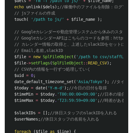
$dels
=
'rm -f /path to js/'
+
$file_name
;
echo
unlink
(
$dels
);
//稼働中のファイルを削除：ログファイ
// jsファイルの作成
touch
(
'/path to js/'
+
$file_name
);
// Googleカレンダーや勤怠管理システムから休みのスタッ
// GoogleカレンダーAPIはこちらのコードを参照：https://develo
// カレンダー情報の取得と、上述したslackIDをセットにし
// Email,名前,slackID
$file
=
new
SplFileObject
(
'/path to csv/staffList.
$file
->
setFlags
(
SplFileObject
::
READ_CSV
);
// CSV内の情報を一行ずつ処理していく
$uid
=
0
;
date_default_timezone_set
(
'Asia/Tokyo'
);
//タイム
$today
=
date
(
'Y-m-d'
);
//今日の日付を取得
$timeMin
=
$today
.
'T00:00:00+09:00'
;
//日本の場合
$timeMax
=
$today
.
'T23:59:59+09:00'
;
//時差がある場
$slackIDs
=
[];
//休日スタッフのslackIDを入れる
$userNames
;
//休日スタッフの名前を入れる
foreach
(
$file
as
$line
)
{