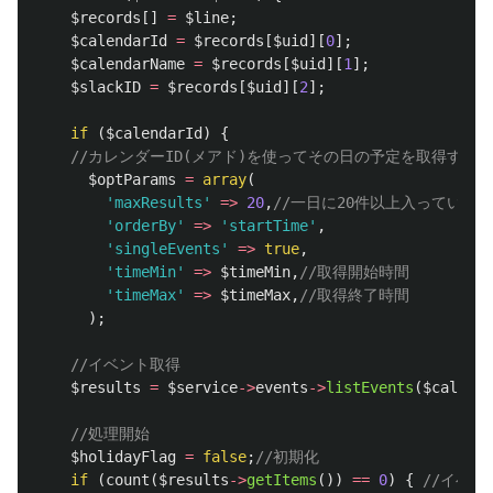
$records
[]
=
$line
;
$calendarId
=
$records
[
$uid
][
0
];
$calendarName
=
$records
[
$uid
][
1
];
$slackID
=
$records
[
$uid
][
2
];
if
(
$calendarId
)
{
//カレンダーID(メアド)を使ってその日の予定を取得する
$optParams
=
array
(
'maxResults'
=>
20
,
//一日に20件以上入っている
'orderBy'
=>
'startTime'
,
'singleEvents'
=>
true
,
'timeMin'
=>
$timeMin
,
//取得開始時間
'timeMax'
=>
$timeMax
,
//取得終了時間
);
//イベント取得
$results
=
$service
->
events
->
listEvents
(
$calenda
//処理開始
$holidayFlag
=
false
;
//初期化
if
(
count
(
$results
->
getItems
())
==
0
)
{
//イベ