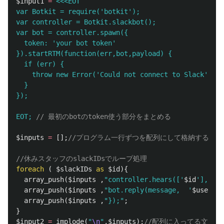
$input1
=
<<<EOT

var Botkit = require('botkit');

var controller = Botkit.slackbot();

var bot = controller.spawn({

  token: 'your bot token'

}).startRTM(function(err,bot,payload) {

  if (err) {

    throw new Error('Could not connect to Slack');

  }

});

EOT;
// 最初のbotのtoken使う部分をまとめる
$inputs
=
[];
//プログラム一行ずつを配列にして格納する
//休みスタッフのslackIDsでループ処理
foreach
(
$slackIDs
as
$id
){
array_push
(
$inputs
,
"controller.hears(['
$id
'],['a
array_push
(
$inputs
,
"bot.reply(message,  '
$userNam
array_push
(
$inputs
,
"});"
;
}
$input2
=
implode
(
"
\n
"
,
$inputs
);
//配列に入ってる文字