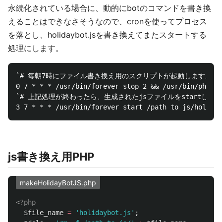
永続化されている場合に、動的にbotのコマンドを書き換
えることはできなさそうなので、cronを使ってプロセス
を落とし、holidaybot.jsを書き換えてまたスタートする
処理にします。
`# 毎朝7時にファイル書き換え用のスクリプトが起動します。今回
0 7 * * * /usr/bin/forever stop 2 && /usr/bin/php /p
`# 上記処理が終わったら、生成されたjsファイルをstartします

js書き換え用PHP
makeHolidayBotJS.php
<?php
$file_name
=
'holidaybot.js'
;