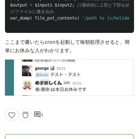
$output
=
$input1
.
$input2
;
//最終的に上部と下部を結合
//ファイルに書き込み
var_dump
(
file_put_contents
(
'/path to js/holidaybot
ここまで書いたらcronを起動して毎朝処理させると、簡
単にお休みな人がわかります。
comment
1