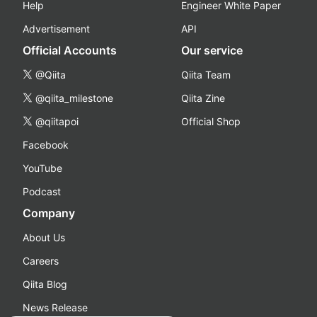
Help
Engineer White Paper
Advertisement
API
Official Accounts
Our service
@Qiita
Qiita Team
@qiita_milestone
Qiita Zine
@qiitapoi
Official Shop
Facebook
YouTube
Podcast
Company
About Us
Careers
Qiita Blog
News Release