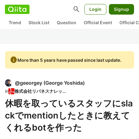
search
Login
Signup
Trend
Stock List
Question
Official Event
Official
info
More than 5 years have passed since last update.
@
geeorgey
(
George Yoshida
)
in
株式会社リバネスナレッジ
休暇を取っているスタッフにsla
ckでmentionしたときに教えて
くれるbotを作った