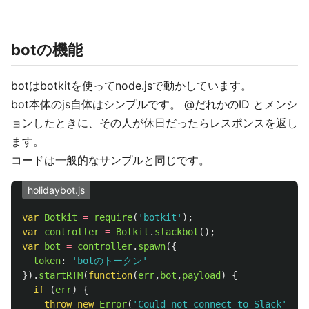
botの機能
botはbotkitを使ってnode.jsで動かしています。
bot本体のjs自体はシンプルです。 @だれかのID とメンシ
ョンしたときに、その人が休日だったらレスポンスを返し
ます。
コードは一般的なサンプルと同じです。
holidaybot.js
var
Botkit
=
require
(
'
botkit
'
);
var
controller
=
Botkit
.
slackbot
();
var
bot
=
controller
.
spawn
({
token
:
'
botのトークン
'
}).
startRTM
(
function
(
err
,
bot
,
payload
)
{
if 
(
err
)
{
throw
new
Error
(
'
Could not connect to Slack
'
);