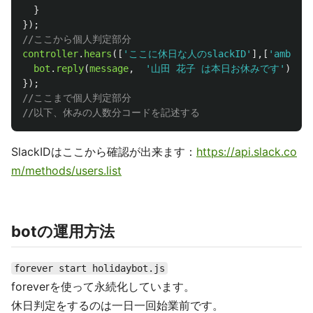
}
});
//ここから個人判定部分
controller
.
hears
([
'
ここに休日な人のslackID
'
],[
'
ambient
bot
.
reply
(
message
,
'
山田 花子 は本日お休みです
'
);
});
//ここまで個人判定部分
//以下、休みの人数分コードを記述する
SlackIDはここから確認が出来ます：
https://api.slack.co
m/methods/users.list
botの運用方法
forever start holidaybot.js
foreverを使って永続化しています。
休日判定をするのは一日一回始業前です。