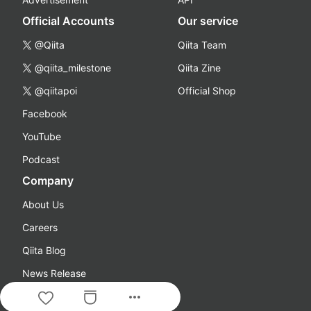
Official Accounts
Our service
@Qiita
Qiita Team
@qiita_milestone
Qiita Zine
@qiitapoi
Official Shop
Facebook
YouTube
Podcast
Company
About Us
Careers
Qiita Blog
News Release
more_horiz