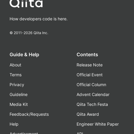
How developers code is here.
© 2011-
2026
Qiita Inc.
Guide & Help
Contents
About
Release Note
Terms
Official Event
Privacy
Official Column
Guideline
Advent Calendar
Media Kit
Qiita Tech Festa
Feedback/Requests
Qiita Award
Help
Engineer White Paper
Advertisement
API