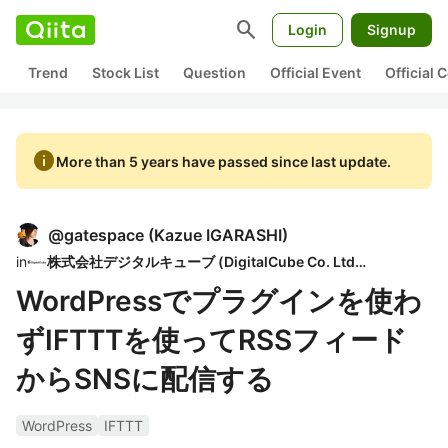
search
Login
Signup
Trend
Stock List
Question
Official Event
Official
info
More than 5 years have passed since last update.
@
gatespace
(
Kazue IGARASHI
)
in
株式会社デジタルキューブ (DigitalCube Co. Ltd. )
WordPressでプラグインを使わ
ずIFTTTを使ってRSSフィード
からSNSに配信する
WordPress
IFTTT