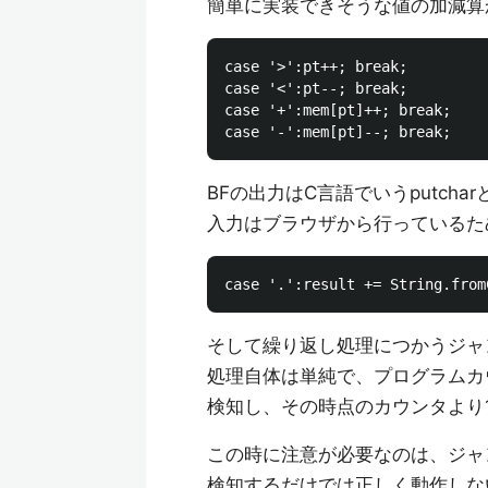
簡単に実装できそうな値の加減算
case '>':pt++; break;

case '<':pt--; break;

case '+':mem[pt]++; break;

BFの出力はC言語でいうputc
入力はブラウザから行っているた
そして繰り返し処理につかうジャ
処理自体は単純で、プログラムカ
検知し、その時点のカウンタより
この時に注意が必要なのは、ジャ
検知するだけでは正しく動作しな