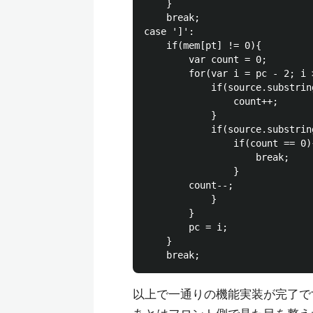
	}

	break;

case ']':

	if(mem[pt] != 0){

		var count = 0;

		for(var i = pc - 2; i >= 0; i--){

			if(source.substring(i, i + 1) == ']'){

				count++;

			}

			if(source.substring(i, i + 1) == '['){

				if(count == 0){

					break;

				}

		count--;

			}

		}

		pc = i;

	}

以上で一通りの機能実装が完了で