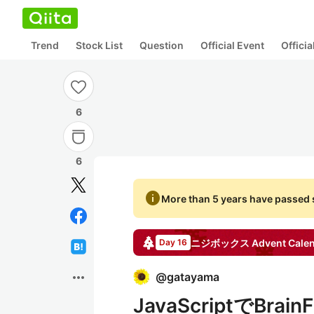
Trend
Stock List
Question
Official Event
Offici
6
6
info
More than 5 years have passed s
ニジボックス
Advent Cale
Day 16
more_horiz
@
gatayama
JavaScriptでB