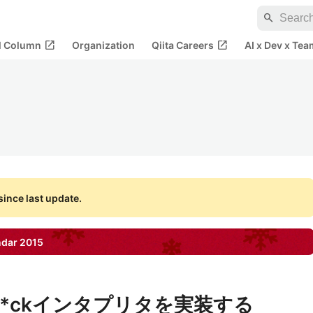
search
open_in_new
open_in_new
al Column
Organization
Qiita Careers
AI x Dev x Tea
ince last update.
ndar
2015
rainF*ckインタプリタを実装する