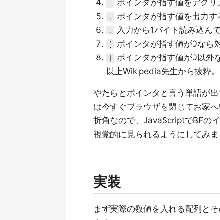
ポインタが指す値をデクリ
-
ポインタが指す値を出力す
.
入力から1バイト読み込ん
,
ポインタが指す値が0なら
[
ポインタが指す値が0以外
]
以上Wikipedia先生から抜粋。
やたらとポインタと言う単語が出
は今すぐブラウザを閉じてお家へ
折角なので、JavaScriptで
視覚的に見られるようにしてみま
実装
まず実際の数値を入れる配列とそ