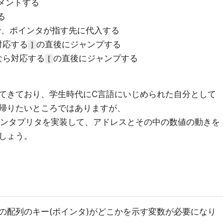
メントする
る
で、ポインタが指す先に代入する
対応する
の直後にジャンプする
]
なら対応する
の直後にジャンプする
[
てきており、学生時代にC言語にいじめられた自分として
帰りたいところではありますが、
BFのインタプリタを実装して、アドレスとその中の数値の動きを
しょう。
の配列のキー(ポインタ)がどこかを示す変数が必要になり