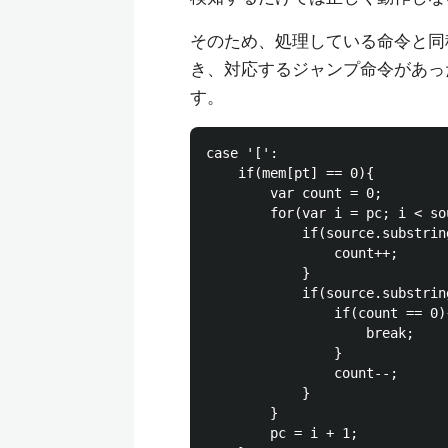
そのため、処理している命令と同
き、対応するジャンプ命令があっ
す。
case '[':

	if(mem[pt] == 0){

		var count = 0;

		for(var i = pc; i < source.length; i++){

			if(source.substring(i, i + 1) == '['){

				count++;

			}

			if(source.substring(i, i + 1) == ']'){

				if(count == 0){

					break;

				}

				count--;

			}

		}

		pc = i + 1;
