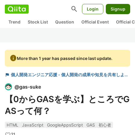
search
Login
Signup
Trend
Stock List
Question
Official Event
Official
info
More than 1 year has passed since last update.
flag
個人開発エンジニア応援 - 個人開発の成果や知見を共有しよう！-
@
gas-suke
【0からGASを学ぶ】ところでG
ASって何？
HTML
JavaScript
GoogleAppsScript
GAS
初心者
21