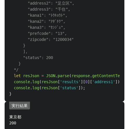
        "address2": "足立区",

        "address3": "千住",

        "kana1": "ﾄｳｷｮｳﾄ",

        "kana2": "ｱﾀﾞﾁｸ",

        "kana3": "ｾﾝｼﾞｭ",

        "prefcode": "13",

        "zipcode": "1200034"

      }

      ],

      "status": 200

    }

  */
let
resJson
=
JSON
.
parse
(
response
.
getContentText
()
console
.
log
(
resJson
[
'
results
'
][
0
][
'
address1
'
]);
console
.
log
(
resJson
[
'
status
'
]);
}
実行結果
東京都
