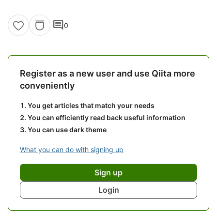
comment
0
Register as a new user and use Qiita more
conveniently
You get articles that match your needs
You can efficiently read back useful information
You can use dark theme
What you can do with signing up
Sign up
Login