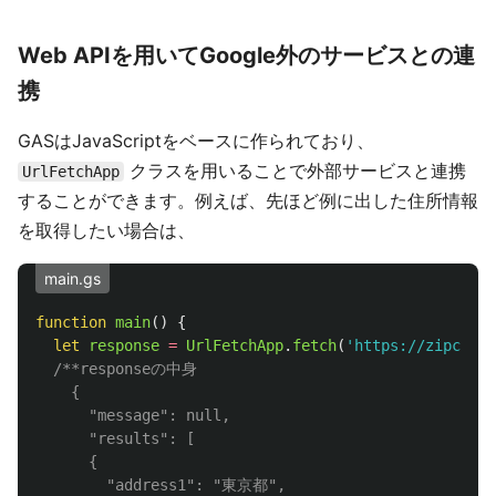
Web APIを用いてGoogle外のサービスとの連
携
GASはJavaScriptをベースに作られており、
クラスを用いることで外部サービスと連携
UrlFetchApp
することができます。例えば、先ほど例に出した住所情報
を取得したい場合は、
main.gs
function
main
()
{
let
response
=
UrlFetchApp
.
fetch
(
'
https://zipcloud
/**responseの中身

    {

      "message": null,

      "results": [

      {

        "address1": "東京都",
