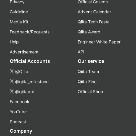
Privacy
Official Column
Guideline
Advent Calendar
Media Kit
Qiita Tech Festa
Feedback/Requests
Qiita Award
Help
Engineer White Paper
Advertisement
API
Official Accounts
Our service
@Qiita
Qiita Team
@qiita_milestone
Qiita Zine
@qiitapoi
Official Shop
Facebook
YouTube
Podcast
Company