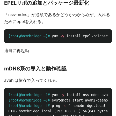
EPELリポの追加とパッケージ最新化
「nss-mdns」が必須であるかどうかわからぬが、入れる
ためにepelを入れる。
[root@homebridge ~]#
yum 
-y
install 
epel-release 
&&
 
適当に再起動
mDNS系の導入と動作確認
avahiは依存で入ってくれる。
[root@homebridge ~]#
yum 
-y
install 
[root@homebridge ~]#
[root@homebridge ~]#
ping 
-c
PING homebridge.local (192.168.0.1) 56(84) bytes of 