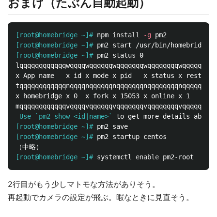
おまけ（たぶん自動起動）
[root@homebridge ~]#
npm 
install
-g
[root@homebridge ~]#
[root@homebridge ~]#
lqqqqqqqqqqqqwqqqqwqqqqqqwqqqqqqqwqqqqqqqqwqqqqqqqqq
x App name   x id x mode x pid   x status x restart 
tqqqqqqqqqqqqnqqqqnqqqqqqnqqqqqqqnqqqqqqqqnqqqqqqqqq
x homebridge x 0  x fork x 15053 x online x 1       
 Use `pm2 show <id|name>
`
[root@homebridge ~]#
[root@homebridge ~]#
[root@homebridge ~]#
systemctl 
enable 
2行目がもう少しマトモな方法がありそう。
再起動でカメラの設定が飛ぶ。暇なときに見直そう。