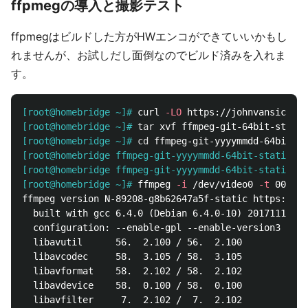
ffpmegの導入と撮影テスト
ffpmegはビルドした方がHWエンコができていいかもし
れませんが、お試しだし面倒なのでビルド済みを入れま
す。
[root@homebridge ~]#
curl 
-LO
[root@homebridge ~]#
tar 
[root@homebridge ~]#
cd 
[root@homebridge ffmpeg-git-yyyymmdd-64bit-static]#
[root@homebridge ffmpeg-git-yyyymmdd-64bit-static]#
[root@homebridge ~]#
ffmpeg 
-i
 /dev/video0 
-t
ffmpeg version N-89208-g8b62647a5f-static https://jo
  built with gcc 6.4.0 (Debian 6.4.0-10) 20171112

  configuration: --enable-gpl --enable-version3 --en
  libavutil      56.  2.100 / 56.  2.100

  libavcodec     58.  3.105 / 58.  3.105

  libavformat    58.  2.102 / 58.  2.102

  libavdevice    58.  0.100 / 58.  0.100

  libavfilter     7.  2.102 /  7.  2.102
