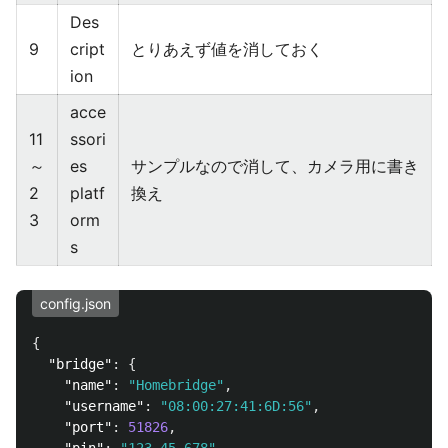
Des
9
cript
とりあえず値を消しておく
ion
acce
11
ssori
～
es
サンプルなので消して、カメラ用に書き
2
platf
換え
3
orm
s
config.json
{
"bridge"
:
{
"name"
:
"Homebridge"
,
"username"
:
"08:00:27:41:6D:56"
,
"port"
:
51826
,