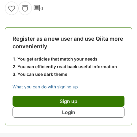
comment
0
Register as a new user and use Qiita more
conveniently
You get articles that match your needs
You can efficiently read back useful information
You can use dark theme
What you can do with signing up
Sign up
Login