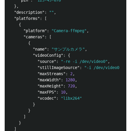
"pin"
:
"123-45-678"
},
"description"
:
""
,
"platforms"
:
[
{
"platform"
:
"Camera-ffmpeg"
,
"cameras"
:
[
{
"name"
:
"サンプルカメラ"
,
"videoConfig"
:
{
"source"
:
"-re -i /dev/video0"
,
"stillImageSource"
:
"-i /dev/video0 -v:c
"maxStreams"
:
2
,
"maxWidth"
:
1280
,
"maxHeight"
:
720
,
"maxFPS"
:
10
,
"vcodec"
:
"libx264"
}
}
]
}
]