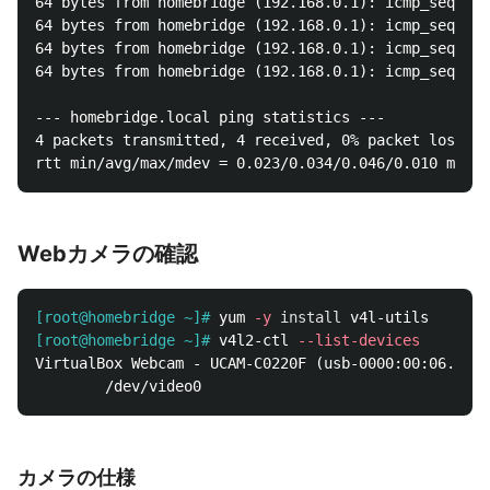
64 bytes from homebridge (192.168.0.1): icmp_seq=1 t
64 bytes from homebridge (192.168.0.1): icmp_seq=2 t
64 bytes from homebridge (192.168.0.1): icmp_seq=3 t
64 bytes from homebridge (192.168.0.1): icmp_seq=4 t
--- homebridge.local ping statistics ---

4 packets transmitted, 4 received, 0% packet loss, t
Webカメラの確認
[root@homebridge ~]#
yum 
-y
install 
[root@homebridge ~]#
v4l2-ctl 
--list-devices
VirtualBox Webcam - UCAM-C0220F (usb-0000:00:06.0-1)
カメラの仕様