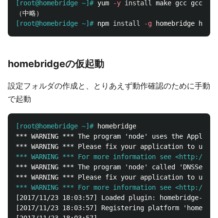
[root@homebridge ~]#
yum 
-y
install 
[root@homebridge ~]#
npm 
install
-g
homebridgeの仮起動
設定フォルダの作成と、とりあえず動作確認のために手動
で起動
[root@homebridge ~]#
*** WARNING *** The program 'node' uses the Apple Bo
*** WARNING *** For more information see <http://0p
*** WARNING *** The program 'node' called 'DNSServic
*** WARNING *** For more information see <http://0po
[2017/11/23 18:03:57] Loaded plugin: homebridge-came
[2017/11/23 18:03:57] Registering platform 'homebrid