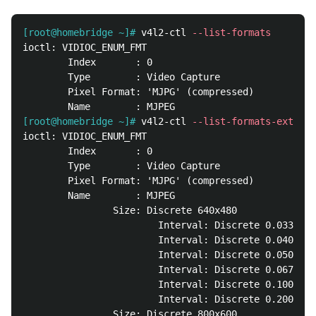
[root@homebridge ~]#
v4l2-ctl 
--list-formats
ioctl: VIDIOC_ENUM_FMT

        Index       : 0

        Type        : Video Capture

        Pixel Format: 'MJPG' (compressed)

[root@homebridge ~]#
v4l2-ctl 
--list-formats-ext
ioctl: VIDIOC_ENUM_FMT

        Index       : 0

        Type        : Video Capture

        Pixel Format: 'MJPG' (compressed)

        Name        : MJPEG

                Size: Discrete 640x480

                        Interval: Discrete 0.033s (3
                        Interval: Discrete 0.040s (2
                        Interval: Discrete 0.050s (2
                        Interval: Discrete 0.067s (1
                        Interval: Discrete 0.100s (1
                        Interval: Discrete 0.200s (5
                Size: Discrete 800x600
