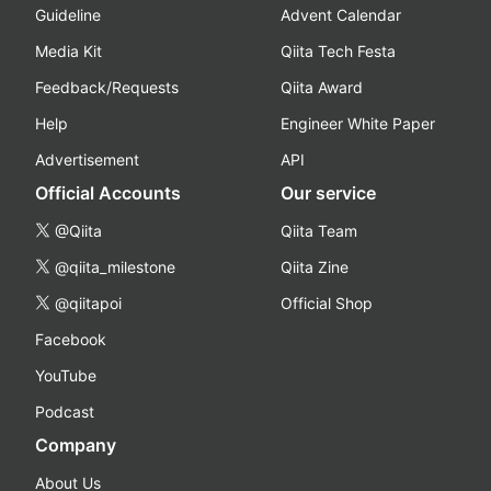
Guideline
Advent Calendar
Media Kit
Qiita Tech Festa
Feedback/Requests
Qiita Award
Help
Engineer White Paper
Advertisement
API
Official Accounts
Our service
@Qiita
Qiita Team
@qiita_milestone
Qiita Zine
@qiitapoi
Official Shop
Facebook
YouTube
Podcast
Company
About Us