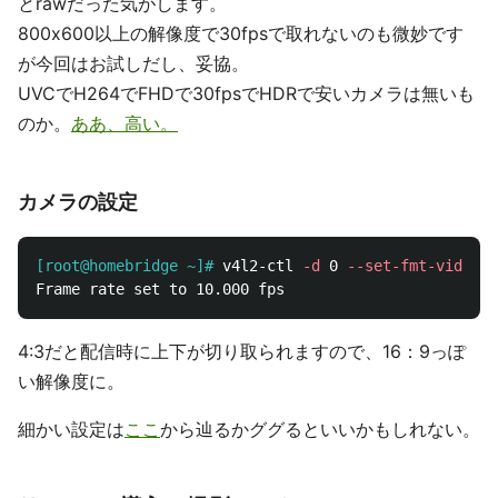
とrawだった気がします。
800x600以上の解像度で30fpsで取れないのも微妙です
が今回はお試しだし、妥協。
UVCでH264でFHDで30fpsでHDRで安いカメラは無いも
のか。
ああ、高い。
カメラの設定
[root@homebridge ~]#
v4l2-ctl 
-d
 0 
--set-fmt-video
=
w
4:3だと配信時に上下が切り取られますので、16：9っぽ
い解像度に。
細かい設定は
ここ
から辿るかググるといいかもしれない。