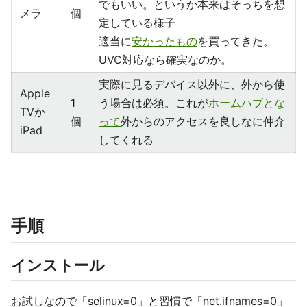
でもいい。というか本来はそっちを想
メラ
個
定している様子
適当に
安かったもの
を買ってきた。
UVC対応なら確実なのか。
実際に見るデバイス以外に、外から使
Apple
1
う場合は必須。これが
ホームハブとな
TVか
個
って
外からのアクセスを良しなに仲介
iPad
してくれる
手順
インストール
お試しなので「selinux=0」と習慣で「net.ifnames=0」