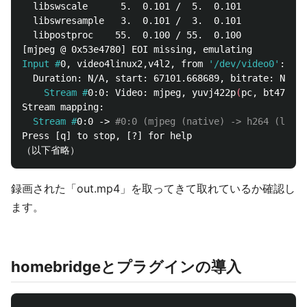
  libswscale      5.  0.101 /  5.  0.101

  libswresample   3.  0.101 /  3.  0.101

  libpostproc    55.  0.100 / 55.  0.100

Input #
0, video4linux2,v4l2, from 
'/dev/video0'
    Stream #
0:0: Video: mjpeg, yuvj422p
(
pc, bt470bg/
  Stream #
0:0 -> 
#0:0 (mjpeg (native) -> h264 (libx2
Press [q] to stop, [?] for help

録画された「out.mp4」を取ってきて取れているか確認し
ます。
homebridgeとプラグインの導入