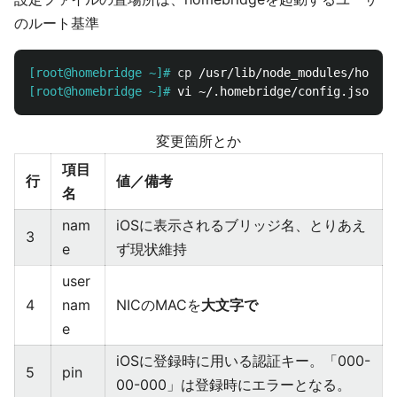
のルート基準
[root@homebridge ~]#
cp
[root@homebridge ~]#
変更箇所とか
項目
行
値／備考
名
nam
iOSに表示されるブリッジ名、とりあえ
3
e
ず現状維持
user
4
nam
NICのMACを
大文字で
e
iOSに登録時に用いる認証キー。「000-
5
pin
00-000」は登録時にエラーとなる。