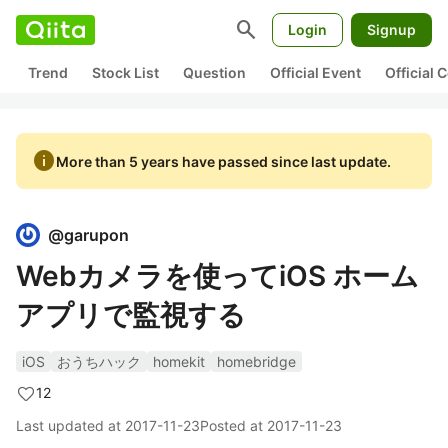
search
Login
Signup
Trend
Stock List
Question
Official Event
Official
info
More than 5 years have passed since last update.
@
garupon
Webカメラを使ってiOS ホーム
アプリで監視する
iOS
おうちハック
homekit
homebridge
12
Last updated at
2017-11-23
Posted at
2017-11-23