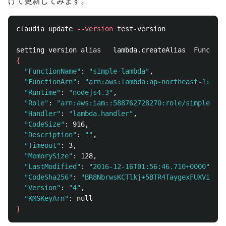
けて更新してみます。
claudia update 
--version
 test-version

setting version 
alias	
lambda.createAlias	
Function
{
"FunctionName"
: 
"simple-lambda"
,

"FunctionArn"
: 
"arn:aws:lambda:ap-northeast-1:5887
"Runtime"
: 
"nodejs4.3"
,

"Role"
: 
"arn:aws:iam::588762728270:role/simple-lam
"Handler"
: 
"lambda.handler"
,

"CodeSize"
: 916,

"Description"
: 
""
,

"Timeout"
: 3,

"MemorySize"
: 128,

"LastModified"
: 
"2016-12-16T01:56:46.710+0000"
,

"CodeSha256"
: 
"BR8NbrwsKCTlkj+5BTR4TaygexFUXViOoYb
"Version"
: 
"4"
,

"KMSKeyArn"
}