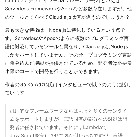
Lambdaのデプロイツール(フレームワーク)といえば
Serverless FrameworkやApexなど多数存在しますが、他
のツールとくらべてClaudia.jsは何が違うのでしょうか？
最も大きな特徴は、Node.jsに特化しているという点で
す。ServerlessやApexのように複数のプログラミング言
語に対応しているツールと異なり、Claudia.jsはNode.js
しかサポートしていません。その分、プログラミング言語
に踏み込んだ機能が提供されているため、開発者は必要最
小限のコードで開発を行うことができます。
作者のGojko Adzic氏はインタビューで以下のように話し
ています。
汎用的なフレームワークならばもっと多くのランタイ
ムをサポートしますが，言語固有の部分への対処は開
発者に任されています。それに，Lambdaで
JavaScriptを実行させて気が付いたのですが，言語