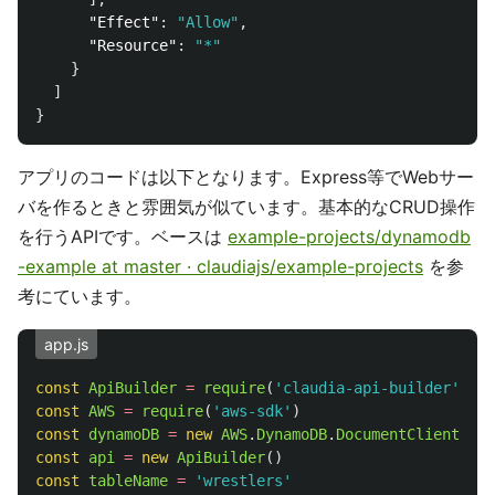
"Effect"
:
"Allow"
,
"Resource"
:
"*"
}
]
}
アプリのコードは以下となります。Express等でWebサー
バを作るときと雰囲気が似ています。基本的なCRUD操作
を行うAPIです。ベースは
example-projects/dynamodb
-example at master · claudiajs/example-projects
を参
考にています。
app.js
const
ApiBuilder
=
require
(
'
claudia-api-builder
'
)
const
AWS
=
require
(
'
aws-sdk
'
)
const
dynamoDB
=
new
AWS
.
DynamoDB
.
DocumentClient
()
const
api
=
new
ApiBuilder
()
const
tableName
=
'
wrestlers
'