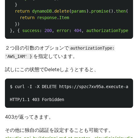
}
return
dynamoDB
.
delete
(
params
).
promise
().
then
(
func
return
response
.
Item
})
},
{
success
:
200
,
error
:
404
,
authorizationType
:
'
A
２つ目の引数のオプションで
authorizationType:
を指定しています。
'AWS_IAM' }
試しにこの状態でDeleteしようとすると、
$ curl -I -X DELETE https://spzc7xv95a.execute-api.a
403が返ってきます。
その他に独自の認証を設定することも可能です。