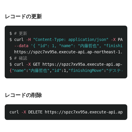
レコードの更新
$ 
# 更新
$ 
curl 
-H
"Content-Type: application/json"
-X
 PATCH 
--data
'{ "id": 1, "name": "内藤哲也", "finishin
$ 
# 確認
$ 
curl 
-X
{
"name"
:
"内藤哲也"
,
"id"
:1,
"finishingMove"
:
"デスティーノ
レコードの削除
curl 
-X