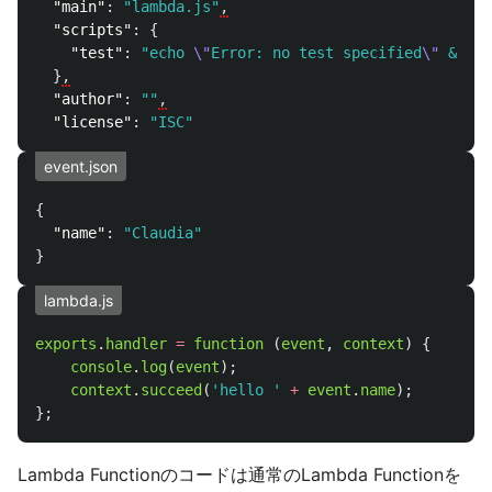
"main"
:
"lambda.js"
,
"scripts"
:
{
"test"
:
"echo 
\"
Error: no test specified
\"
 && ex
}
,
"author"
:
""
,
"license"
:
"ISC"
event.json
{
"name"
:
"Claudia"
}
lambda.js
exports
.
handler
=
function 
(
event
,
context
)
{
console
.
log
(
event
);
context
.
succeed
(
'
hello 
'
+
event
.
name
);
};
Lambda Functionのコードは通常のLambda Functionを