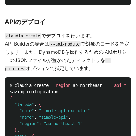
APIのデプロイ
でデプロイを行います。
claudia create
API Builderの場合は
で対象のコードを指定
--api-module
します。また、DynamoDBを操作するためのIAMポリシ
ーのJSONファイルが置かれたディレクトリを
--
オプションで指定しています。
policies
$ 
claudia create 
--region
 ap-northeast-1 
--api-modul
{
"lambda"
: 
{
"role"
: 
"simple-api-executor"
,

"name"
: 
"simple-api"
,

"region"
: 
"ap-northeast-1"
}
,
