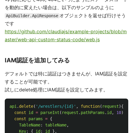
を動的に変えたい場合は、以下のサンプルのように
オブジェクトを返せば行けそう
ApiBuilder.ApiResponse
です
https://github.com/claudiajs/example-projects/blob/m
aster/web-api-custom-status-code/web.js
IAM認証を追加してみる
デフォルトでは特に認証はつきませんが、IAM認証を設定
することが可能です。
試しにdelete処理にIAM認証を設定してみます。
api
.
delete
(
'
/wrestlers/{id}
'
,
function
(
request
){
const
id
=
parseInt
(
request
.
pathParams
.
id
,
10
)
const
params
=
{
TableName
:
tableName
,
Key
:
{
id
:
id
},