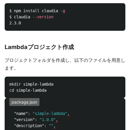
$ 
npm 
install 
claudia 
-g
$ 
claudia 
--version
Lambdaプロジェクト作成
プロジェクトフォルダを作成し、以下のファイルを用意し
ます。
mkdir 
cd 
package.json
"name"
:
"simple-lambda"
,
"version"
:
"1.0.0"
,
"description"
:
""
,