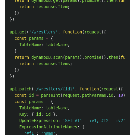
return
dynamoDB
.
get
(
params
).
promise
().
then
(
functio
return
response
.
Item
;
})
})
api
.
get
(
'
/wrestlers
'
,
function
(
request
){
const
params
=
{
TableName
:
tableName
,
}
return
dynamoDB
.
scan
(
params
).
promise
().
then
(
functi
return
response
.
Items
;
})
})
api
.
patch
(
'
/wrestlers/{id}
'
,
function
(
request
){
const
id
=
parseInt
(
request
.
pathParams
.
id
,
10
)
const
params
=
{
TableName
:
tableName
,
Key
:
{
id
:
id
},
UpdateExpression
:
'
SET #f1 = :v1, #f2 = :v2
'
,
ExpressionAttributeNames
:
{
'
#f1
'
:
'
name
'
,