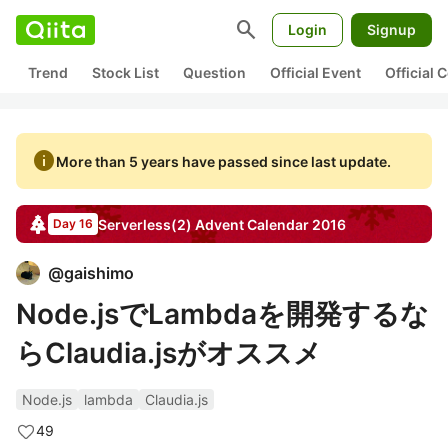
search
Login
Signup
Trend
Stock List
Question
Official Event
Official
info
More than 5 years have passed since last update.
Serverless(2)
Advent Calendar
2016
Day 16
@
gaishimo
Node.jsでLambdaを開発するな
らClaudia.jsがオススメ
Node.js
lambda
Claudia.js
49