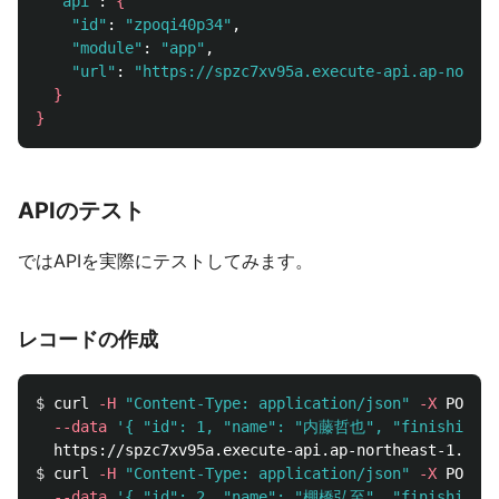
"api"
: 
{
"id"
: 
"zpoqi40p34"
,

"module"
: 
"app"
,

"url"
: 
"https://spzc7xv95a.execute-api.ap-northe
}
}
APIのテスト
ではAPIを実際にテストしてみます。
レコードの作成
$ 
curl 
-H
"Content-Type: application/json"
-X
 POST 
\
--data
'{ "id": 1, "name": "内藤哲也", "finishingMo
$ 
curl 
-H
"Content-Type: application/json"
-X
 POST 
\
--data
'{ "id": 2, "name": "棚橋弘至", "finishin