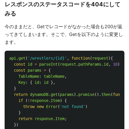
レスポンスのステータスコードを404にして
みる
今のままだと、Getでレコードがなかった場合も200が返
ってきてしまいます。そこで、Getを以下のように変更し
ます。
api
.
get
(
'
/wrestlers/{id}
'
,
function
(
request
){
const
id
=
parseInt
(
request
.
pathParams
.
id
,
10
)
const
params
=
{
TableName
:
tableName
,
Key
:
{
id
:
id
},
}
return
dynamoDB
.
get
(
params
).
promise
().
then
(
functio
if 
(
!
response
.
Item
)
{
throw
new
Error
(
'
not found
'
)
}
return
response
.
Item
;
})