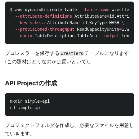
$ 
aws dynamodb create-table 
--table-name
 wrestlers 
\
--attribute-definitions
AttributeName
=
id
,Attribute
--key-schema
AttributeName
=
id
,KeyType
=
HASH 
\
--provisioned-throughput
ReadCapacityUnits
=
1,Write
--query
 TableDescription.TableArn 
--output
プロレスラーを保存する
テーブルになります
wrestlers
(この題材はどうなのかは置いといて)。
API Projectの作成
mkdir 
cd 
プロジェクトフォルダを作成し、必要なファイルを用意し
ていきます。