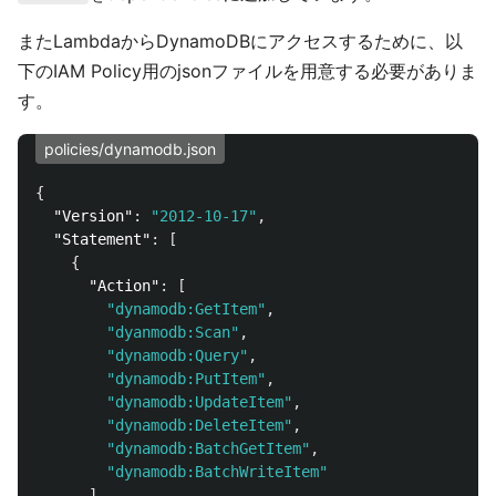
またLambdaからDynamoDBにアクセスするために、以
下のIAM Policy用のjsonファイルを用意する必要がありま
す。
policies/dynamodb.json
{
"Version"
:
"2012-10-17"
,
"Statement"
:
[
{
"Action"
:
[
"dynamodb:GetItem"
,
"dyanmodb:Scan"
,
"dynamodb:Query"
,
"dynamodb:PutItem"
,
"dynamodb:UpdateItem"
,
"dynamodb:DeleteItem"
,
"dynamodb:BatchGetItem"
,
"dynamodb:BatchWriteItem"
],