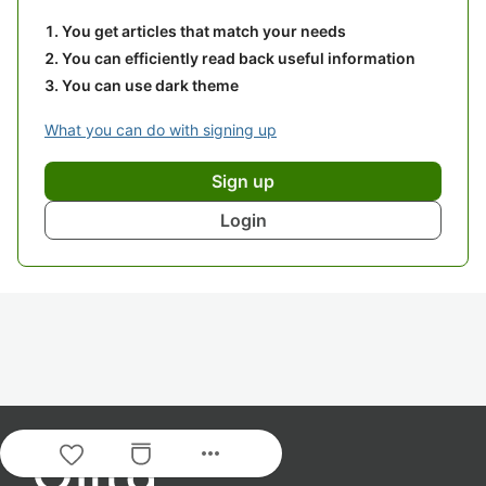
You get articles that match your needs
You can efficiently read back useful information
You can use dark theme
What you can do with signing up
Sign up
Login
more_horiz