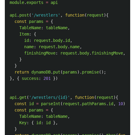
module
.
exports
=
api
api
.
post
(
'
/wrestlers
'
,
function
(
request
){
const
params
=
{
TableName
:
tableName
,
Item
:
{
id
:
request
.
body
.
id
,
name
:
request
.
body
.
name
,
finishingMove
:
request
.
body
.
finishingMove
,
}
}
return
dynamoDB
.
put
(
params
).
promise
();
},
{
success
:
201
})
api
.
get
(
'
/wrestlers/{id}
'
,
function
(
request
){
const
id
=
parseInt
(
request
.
pathParams
.
id
,
10
)
const
params
=
{
TableName
:
tableName
,
Key
:
{
id
:
id
},
}