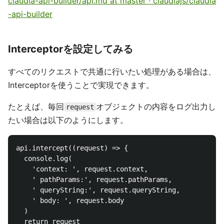
claudia-api-builder/api.md at master · claudiajs/claudia
-api-builder
Interceptorを設定してみる
すべてのリクエストで共通に行いたい処理がある場合は、
Interceptorを使うことで実現できます。
たとえば、毎回
オブジェクトの内容をログ出力し
request
たい場合は以下のようにします。
api.intercept((request) => {

  console.log(

    'context: ', request.context,

    ' pathParams:', request.pathParams,

    ' queryString:', request.queryString,

    ' body: ', request.body

  )

  return request
