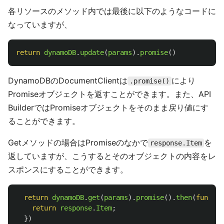
各リソースのメソッド内では最後に以下のようなコードに
なっていますが、
return
dynamoDB
.
update
(
params
).
promise
()
DynamoDBのDocumentClientは
により
.promise()
Promiseオブジェクトを返すことができます。また、API
BuilderではPromiseオブジェクトをそのまま戻り値にす
ることができます。
Getメソッドの場合はPromiseのなかで
を
response.Item
返していますが、こうするとそのオブジェクトの内容をレ
スポンスにすることができます。
return
dynamoDB
.
get
(
params
).
promise
().
then
(
functio
return
response
.
Item
;
})