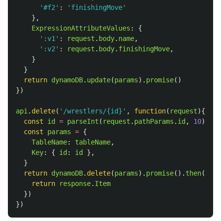
'
#f2
'
:
'
finishingMove
'
},
ExpressionAttributeValues
:
{
'
:v1
'
:
request
.
body
.
name
,
'
:v2
'
:
request
.
body
.
finishingMove
,
}
}
return
dynamoDB
.
update
(
params
).
promise
()
})
api
.
delete
(
'
/wrestlers/{id}
'
,
function
(
request
){
const
id
=
parseInt
(
request
.
pathParams
.
id
,
10
)
const
params
=
{
TableName
:
tableName
,
Key
:
{
id
:
id
},
}
return
dynamoDB
.
delete
(
params
).
promise
().
then
(
func
return
response
.
Item
})
})