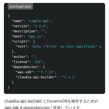
package.json
{
"name"
:
"simple-api"
,
"version"
:
"1.0.0"
,
"description"
:
""
,
"main"
:
"app.js"
,
"scripts"
:
{
"test"
:
"echo 
\"
Error: no test specified
\"
 && ex
},
"author"
:
""
,
"license"
:
"ISC"
,
"dependencies"
:
{
"aws-sdk"
:
"^2.7.15"
,
"claudia-api-builder"
:
"^2.3.1"
}
}
とDynamoDBを操作するための
claudia-api-builder
をdependenciesに追加しています。
aws-sdk