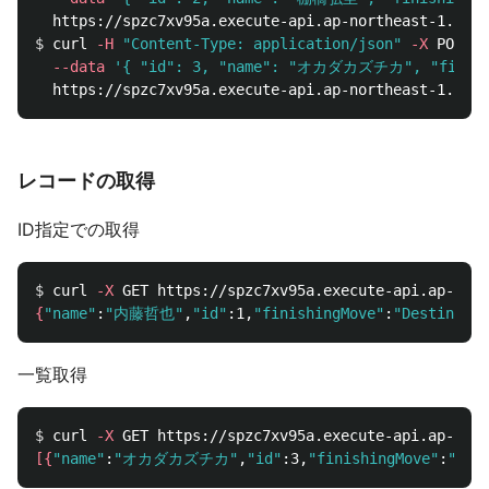
$ 
curl 
-H
"Content-Type: application/json"
-X
 POST 
\
--data
'{ "id": 3, "name": "オカダカズチカ", "fini
レコードの取得
ID指定での取得
$ 
curl 
-X
{
"name"
:
"内藤哲也"
,
"id"
:1,
"finishingMove"
:
"Destino"
}
一覧取得
$ 
curl 
-X
[{
"name"
:
"オカダカズチカ"
,
"id"
:3,
"finishingMove"
:
"レイ