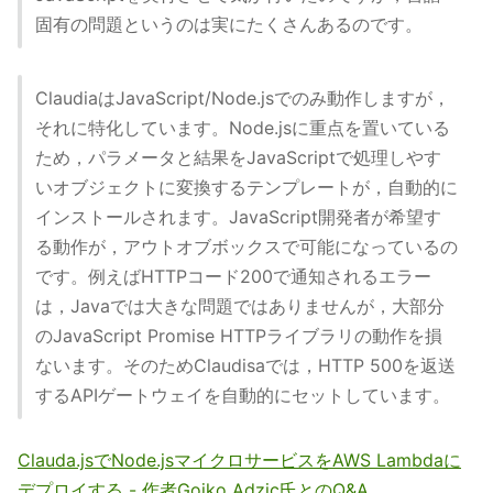
固有の問題というのは実にたくさんあるのです。
ClaudiaはJavaScript/Node.jsでのみ動作しますが，
それに特化しています。Node.jsに重点を置いている
ため，パラメータと結果をJavaScriptで処理しやす
いオブジェクトに変換するテンプレートが，自動的に
インストールされます。JavaScript開発者が希望す
る動作が，アウトオブボックスで可能になっているの
です。例えばHTTPコード200で通知されるエラー
は，Javaでは大きな問題ではありませんが，大部分
のJavaScript Promise HTTPライブラリの動作を損
ないます。そのためClaudisaでは，HTTP 500を返送
するAPIゲートウェイを自動的にセットしています。
Clauda.jsでNode.jsマイクロサービスをAWS Lambdaに
デプロイする - 作者Gojko Adzic氏とのQ&A