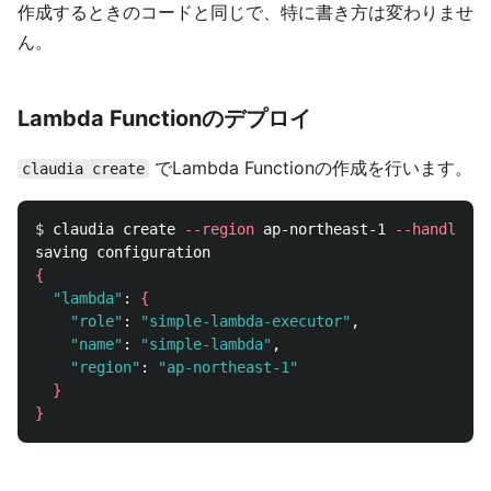
作成するときのコードと同じで、特に書き方は変わりませ
ん。
Lambda Functionのデプロイ
でLambda Functionの作成を行います。
claudia create
$ 
claudia create 
--region
 ap-northeast-1 
--handler
 l
{
"lambda"
: 
{
"role"
: 
"simple-lambda-executor"
,

"name"
: 
"simple-lambda"
,

"region"
: 
"ap-northeast-1"
}
}