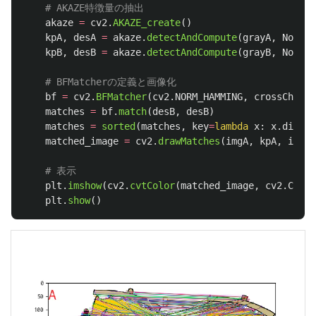
akaze
=
cv2
.
AKAZE_create
()
kpA
,
desA
=
akaze
.
detectAndCompute
(
grayA
,
None
)
kpB
,
desB
=
akaze
.
detectAndCompute
(
grayB
,
None
)
bf
=
cv2
.
BFMatcher
(
cv2
.
NORM_HAMMING
,
crossCheck
=
matches
=
bf
.
match
(
desB
,
desB
)
matches
=
sorted
(
matches
,
key
=
lambda
x
:
x
.
distan
matched_image
=
cv2
.
drawMatches
(
imgA
,
kpA
,
imgB
,
plt
.
imshow
(
cv2
.
cvtColor
(
matched_image
,
cv2
.
COLOR
plt
.
show
()