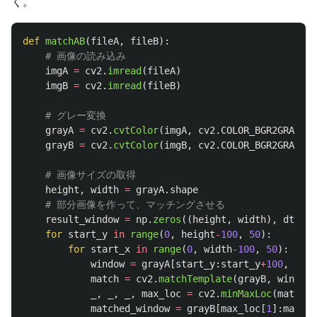
く。
def
matchAB
(
fileA
,
fileB
):
imgA
=
cv2
.
imread
(
fileA
)
imgB
=
cv2
.
imread
(
fileB
)
grayA
=
cv2
.
cvtColor
(
imgA
,
cv2
.
COLOR_BGR2GRAY
)
grayB
=
cv2
.
cvtColor
(
imgB
,
cv2
.
COLOR_BGR2GRAY
)
height
,
width
=
grayA
.
shape
result_window
=
np
.
zeros
((
height
,
width
),
dtype
=
for
start_y
in
range
(
0
,
height
-
100
,
50
):
for
start_x
in
range
(
0
,
width
-
100
,
50
):
window
=
grayA
[
start_y
:
start_y
+
100
,
star
match
=
cv2
.
matchTemplate
(
grayB
,
window
,
_
,
_
,
_
,
max_loc
=
cv2
.
minMaxLoc
(
match
)
matched_window
=
grayB
[
max_loc
[
1
]:
max_lo