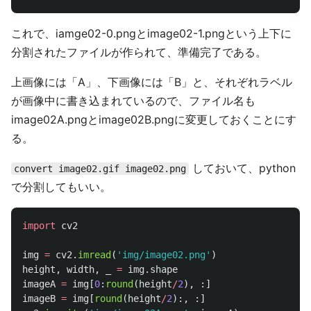
これで、iamge02-0.pngとimage02-1.pngという上下に
分割されたファイルが作られて、準備完了である。
上画像には「A」、下画像には「B」と、それぞれラベル
が画像中に書き込まれているので、ファイル名も
image02A.pngとimage02B.pngに変更しておくことにす
る。
しておいて、python
convert image02.gif image02.png
で分割してもいい。
import
cv2
img
=
cv2
.
imread
(
'
img/image02.png
'
)
height
,
width
,
_
=
img
.
shape
imageA
=
img
[
0
:
round
(
height
/
2
),
:]
imageB
=
img
[
round
(
height
/
2
):,
:]