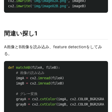
cv2
.
imwrite
(
'
img/image02A.png
'
,
imageA
)
cv2
.
imwrite
(
'
img/image02B.png
'
,
imageB
)
間違い探し1
A画像とB画像を読み込み、feature detectionをしてみ
る。
def
matchAB
(
fileA
,
fileB
):
imgA
=
cv2
.
imread
(
fileA
)
imgB
=
cv2
.
imread
(
fileB
)
grayA
=
cv2
.
cvtColor
(
imgA
,
cv2
.
COLOR_BGR2GRAY
)
grayB
=
cv2
.
cvtColor
(
imgB
,
cv2
.
COLOR_BGR2GRAY
)