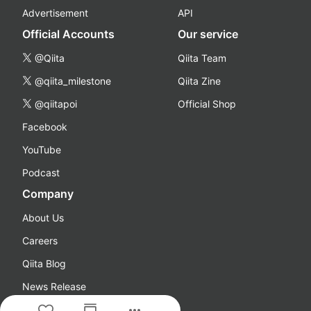
Advertisement
API
Official Accounts
Our service
@Qiita
Qiita Team
@qiita_milestone
Qiita Zine
@qiitapoi
Official Shop
Facebook
YouTube
Podcast
Company
About Us
Careers
Qiita Blog
News Release
more_horiz