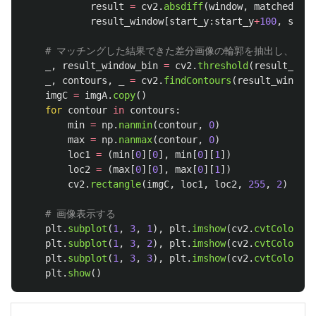
result
=
cv2
.
absdiff
(
window
,
matched_win
result_window
[
start_y
:
start_y
+
100
,
start
_
,
result_window_bin
=
cv2
.
threshold
(
result_wind
_
,
contours
,
_
=
cv2
.
findContours
(
result_window_
imgC
=
imgA
.
copy
()
for
contour
in
contours
:
min
=
np
.
nanmin
(
contour
,
0
)
max
=
np
.
nanmax
(
contour
,
0
)
loc1
=
(
min
[
0
][
0
],
min
[
0
][
1
])
loc2
=
(
max
[
0
][
0
],
max
[
0
][
1
])
cv2
.
rectangle
(
imgC
,
loc1
,
loc2
,
255
,
2
)
plt
.
subplot
(
1
,
3
,
1
),
plt
.
imshow
(
cv2
.
cvtColor
(
im
plt
.
subplot
(
1
,
3
,
2
),
plt
.
imshow
(
cv2
.
cvtColor
(
im
plt
.
subplot
(
1
,
3
,
3
),
plt
.
imshow
(
cv2
.
cvtColor
(
im
plt
.
show
()