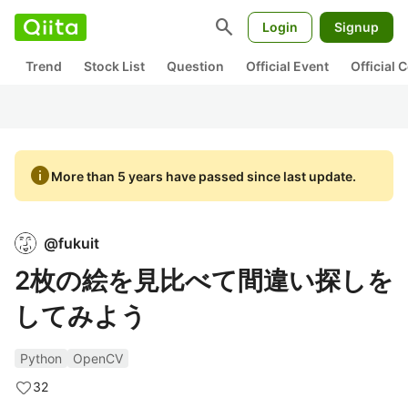
search
Login
Signup
Trend
Stock List
Question
Official Event
Official
info
More than 5 years have passed since last update.
@
fukuit
2枚の絵を見比べて間違い探しを
してみよう
Python
OpenCV
32