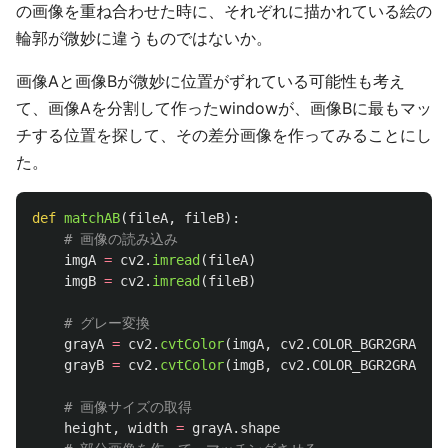
の画像を重ね合わせた時に、それぞれに描かれている絵の
輪郭が微妙に違うものではないか。
画像Aと画像Bが微妙に位置がずれている可能性も考え
て、画像Aを分割して作ったwindowが、画像Bに最もマッ
チする位置を探して、その差分画像を作ってみることにし
た。
def
matchAB
(
fileA
,
fileB
):
imgA
=
cv2
.
imread
(
fileA
)
imgB
=
cv2
.
imread
(
fileB
)
grayA
=
cv2
.
cvtColor
(
imgA
,
cv2
.
COLOR_BGR2GRAY
)
grayB
=
cv2
.
cvtColor
(
imgB
,
cv2
.
COLOR_BGR2GRAY
)
height
,
width
=
grayA
.
shape