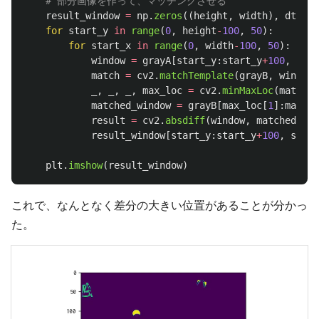
result_window
=
np
.
zeros
((
height
,
width
),
dtype
=
for
start_y
in
range
(
0
,
height
-
100
,
50
):
for
start_x
in
range
(
0
,
width
-
100
,
50
):
window
=
grayA
[
start_y
:
start_y
+
100
,
star
match
=
cv2
.
matchTemplate
(
grayB
,
window
,
_
,
_
,
_
,
max_loc
=
cv2
.
minMaxLoc
(
match
)
matched_window
=
grayB
[
max_loc
[
1
]:
max_lo
result
=
cv2
.
absdiff
(
window
,
matched_win
result_window
[
start_y
:
start_y
+
100
,
start
plt
.
imshow
(
result_window
)
これで、なんとなく差分の大きい位置があることが分かっ
た。