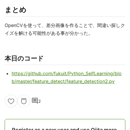
まとめ
OpenCVを使って、差分画像を作ることで、間違い探しク
イズを解ける可能性がある事が分かった。
本日のコード
https://github.com/fukuit/Python_SelfLearning/blo
b/master/feature_detect/feature_detection2.py
comment
2
Register as a new user and use Qiita more