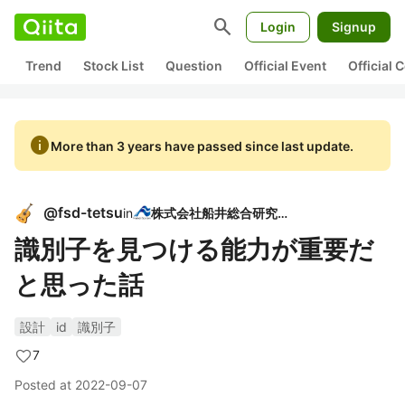
search
Login
Signup
Trend
Stock List
Question
Official Event
Official
info
More than 3 years have passed since last update.
@
fsd-tetsu
in
株式会社船井総合研究所
識別子を見つける能力が重要だ
と思った話
設計
id
識別子
7
Posted at
2022-09-07