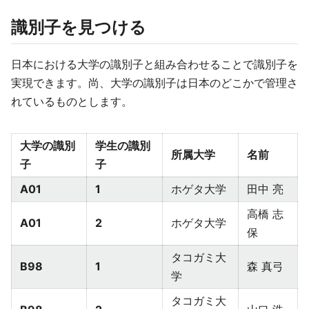
識別子を見つける
日本における大学の識別子と組み合わせることで識別子を
実現できます。尚、大学の識別子は日本のどこかで管理さ
れているものとします。
大学の識別
学生の識別
所属大学
名前
子
子
A01
1
ホゲタ大学
田中 亮
高橋 志
A01
2
ホゲタ大学
保
タコガミ大
B98
1
森 真弓
学
タコガミ大