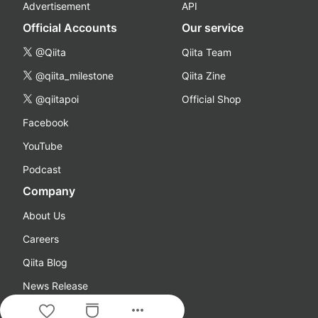
Advertisement
API
Official Accounts
Our service
@Qiita
Qiita Team
@qiita_milestone
Qiita Zine
@qiitapoi
Official Shop
Facebook
YouTube
Podcast
Company
About Us
Careers
Qiita Blog
News Release
more_horiz