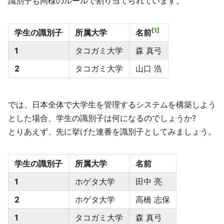
識別子も同様のルールで割り当てられています。
1
学生の識別子
所属大学
名前
1
タコガミ大学
森 真弓
2
タコガミ大学
山口 浩
では、日本全体で大学生を管理するシステムを構築しよう
とした場合、学生の識別子は何になるのでしょうか?
とりあえず、先に挙げた連番を識別子としてみましょう。
学生の識別子
所属大学
名前
1
ホゲタ大学
田中 亮
2
ホゲタ大学
高橋 志保
1
タコガミ大学
森 真弓