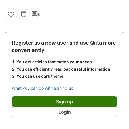
comment
0
Register as a new user and use Qiita more
conveniently
You get articles that match your needs
You can efficiently read back useful information
You can use dark theme
What you can do with signing up
Sign up
Login