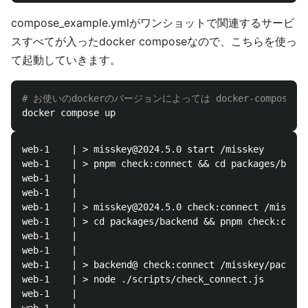
compose_example.ymlがワンショットで関連するサービ
スすべてが入ったdocker composeなので、こちらを使っ
て起動していきます。
# お使いのdockerのバージョンによっては docker-compose
web-1    | > misskey@2024.5.0 start /misskey

web-1    | > pnpm check:connect && cd packages/backe
web-1    | 

web-1    | 

web-1    | > misskey@2024.5.0 check:connect /misskey

web-1    | > cd packages/backend && pnpm check:conne
web-1    | 

web-1    | 

web-1    | > backend@ check:connect /misskey/package
web-1    | > node ./scripts/check_connect.js

web-1    | 
