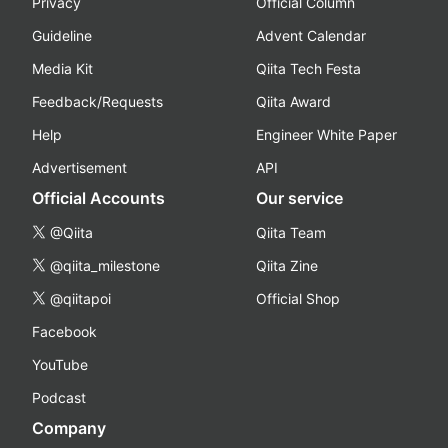
Privacy
Official Column
Guideline
Advent Calendar
Media Kit
Qiita Tech Festa
Feedback/Requests
Qiita Award
Help
Engineer White Paper
Advertisement
API
Official Accounts
Our service
@Qiita
Qiita Team
@qiita_milestone
Qiita Zine
@qiitapoi
Official Shop
Facebook
YouTube
Podcast
Company