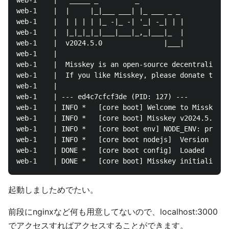
web-1    |   _____ _         _           

web-1    |  |     |_|___ ___| |_ ___ _ _ 

web-1    |  | | | | |_ -|_ -| '_| -_| | |

web-1    |  |_|_|_|_|___|___|_,_|___|_  |

web-1    |  v2024.5.0               |___|

web-1    | 

web-1    |  Misskey is an open-source decentralized 
web-1    |  If you like Misskey, please donate to su
web-1    | 

web-1    | --- ed4c7cfcf3de (PID: 127) ---

web-1    | INFO *	[core boot]	Welcome to Misskey!

web-1    | INFO *	[core boot]	Misskey v2024.5.0

web-1    | INFO *	[core boot env]	NODE_ENV: production

web-1    | INFO *	[core boot nodejs]	Version v20.12.2 detected.

web-1    | DONE *	[core boot config]	Loaded

起動しましためでたい。
前段にnginxなど何も用意してないので、localhost:3000
でアクセスすればアクセスすることができます。