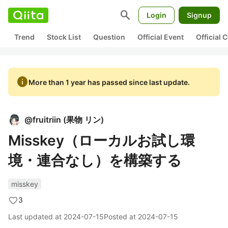
search
Login
Signup
Trend
Stock List
Question
Official Event
Official
info
More than 1 year has passed since last update.
@
fruitriin
(
果物 リン
)
Misskey（ローカルお試し環
境・連合なし）を構築する
misskey
3
Last updated at
2024-07-15
Posted at
2024-07-15