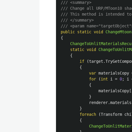
/// <summary>
/// Change all URP/MToon10 sha
/// This method is intended to
/// </summary>
/// <param name="targetObject"
public
static
void
ChangeMtoon
{
ChangeToUnlitMaterialsRecu
static
void
ChangeToUnlitM
{
if
(
target
.
TryGetCompo
{
var
materialsCopy
for
(
int
i
=
0
;
i
{
materialsCopy
[
}
renderer
.
materials
}
foreach
(
Transform
chi
{
ChangeToUnlitMater
}