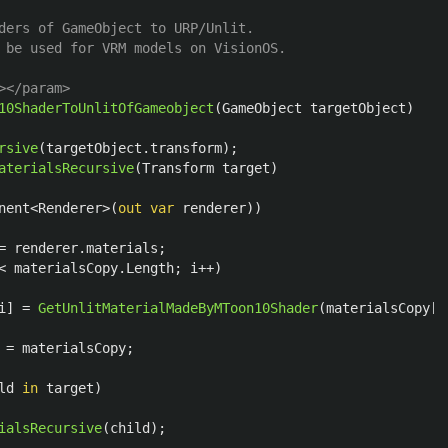
ders of GameObject to URP/Unlit.
 be used for VRM models on VisionOS.
></param>
10ShaderToUnlitOfGameobject
(
GameObject
targetObject
)
rsive
(
targetObject
.
transform
);
aterialsRecursive
(
Transform
target
)
nent
<
Renderer
>(
out
var
renderer
))
=
renderer
.
materials
;
<
materialsCopy
.
Length
;
i
++)
i
]
=
GetUnlitMaterialMadeByMToon10Shader
(
materialsCopy
[
i
=
materialsCopy
;
ld
in
target
)
ialsRecursive
(
child
);