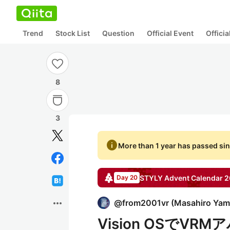
Trend
Stock List
Question
Official Event
Offici
8
3
info
More than 1 year has passed sin
STYLY
Advent Calendar
2
Day 20
more_horiz
@
from2001vr
(
Masahiro Yam
Vision OSで