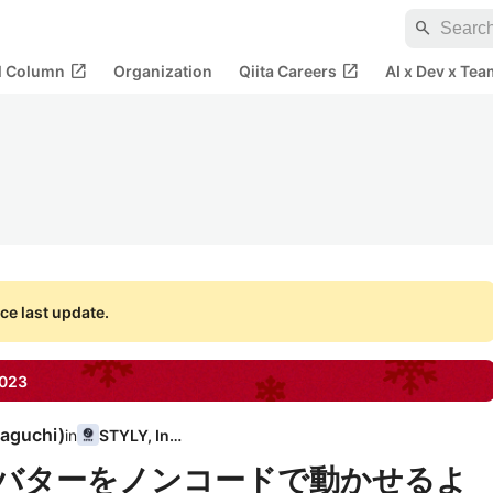
search
open_in_new
open_in_new
al Column
Organization
Qiita Careers
AI x Dev x Tea
ce last update.
023
aguchi
)
in
STYLY, Inc.
VRMアバターをノンコードで動かせるよ