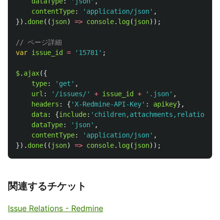
dataType
:
'
json
'
,
contentType
:
'
application/json
'
,
}).
done
((
json
)
=>
console
.
log
(
json
));
// ページ詳細
var
issue_id
=
'
15781
'
;
$
.
ajax
({
type
:
'
get
'
,
url
:
'
/issues/
'
+
issue_id
+
'
.json
'
,
headers
:
{
'
X-Redmine-API-Key
'
:
apikey
},
data
:
{
include
:
'
children,attachments,relations,c
dataType
:
'
json
'
,
contentType
:
'
application/json
'
,
}).
done
((
json
)
=>
console
.
log
(
json
));
関連するチケット
Issue Relations - Redmine