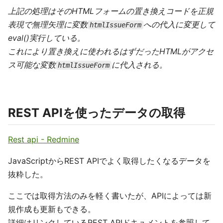
上記の処理はそのHTMLフォームの置き換えコードを正規
表現で無理矢理に変数
への代入に変更して
htmlIssueForm
eval()実行している。
これにより置き換えに使われるはずだったHTMLがアクセ
ス可能な変数
に代入される。
htmlIssueForm
REST APIを使ったデータの取得
Rest api - Redmine
JavaScriptからREST APIでよく取得したくなるデータを
抜粋した。
ここでは取得方法のみを軽く書いたが、APIによっては新
規作成も更新もできる。
詳細はリンクしているREST APIドキュメントを参照して