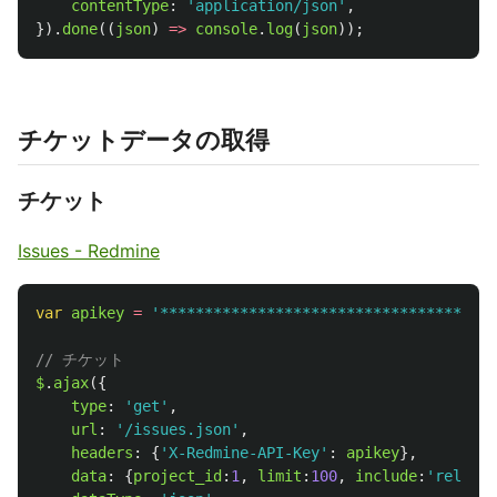
contentType
:
'
application/json
'
,
}).
done
((
json
)
=>
console
.
log
(
json
));
チケットデータの取得
チケット
Issues - Redmine
var
apikey
=
'
**************************************
// チケット
$
.
ajax
({
type
:
'
get
'
,
url
:
'
/issues.json
'
,
headers
:
{
'
X-Redmine-API-Key
'
:
apikey
},
data
:
{
project_id
:
1
,
limit
:
100
,
include
:
'
relatio