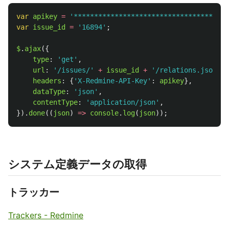
var
apikey
=
'
**************************************
var
issue_id
=
'
16894
'
;
$
.
ajax
({
type
:
'
get
'
,
url
:
'
/issues/
'
+
issue_id
+
'
/relations.json
'
,
headers
:
{
'
X-Redmine-API-Key
'
:
apikey
},
dataType
:
'
json
'
,
contentType
:
'
application/json
'
,
}).
done
((
json
)
=>
console
.
log
(
json
));
システム定義データの取得
トラッカー
Trackers - Redmine