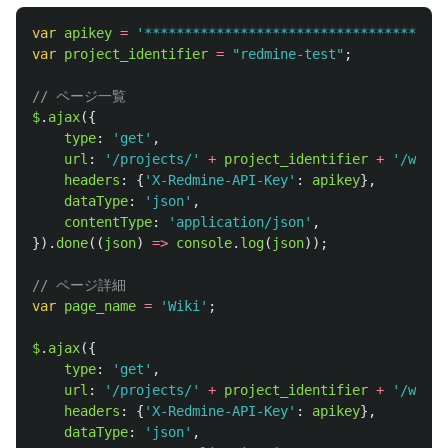
var
apikey
=
'
**************************************
var
project_identifier
=
"
redmine-test
"
;
// ページ一覧
$
.
ajax
({
type
:
'
get
'
,
url
:
'
/projects/
'
+
project_identifier
+
'
/wiki/
headers
:
{
'
X-Redmine-API-Key
'
:
apikey
},
dataType
:
'
json
'
,
contentType
:
'
application/json
'
,
}).
done
((
json
)
=>
console
.
log
(
json
));
// ページ詳細
var
page_name
=
'
Wiki
'
;
$
.
ajax
({
type
:
'
get
'
,
url
:
'
/projects/
'
+
project_identifier
+
'
/wiki/
headers
:
{
'
X-Redmine-API-Key
'
:
apikey
},
dataType
:
'
json
'
,