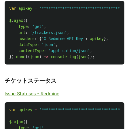
var
apikey
=
'
**************************************
$
.
ajax
({
type
:
'
get
'
,
url
:
'
/trackers.json
'
,
headers
:
{
'
X-Redmine-API-Key
'
:
apikey
},
dataType
:
'
json
'
,
contentType
:
'
application/json
'
,
}).
done
((
json
)
=>
console
.
log
(
json
));
チケットステータス
Issue Statuses - Redmine
var
apikey
=
'
**************************************
$
.
ajax
({
type
:
'
get
'
,