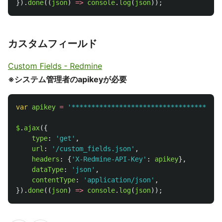
}).
done
((
json
)
=>
console
.
log
(
json
));
カスタムフィールド
Custom Fields - Redmine
※システム管理者のapikeyが必要
var
apikey
=
'
**************************************
$
.
ajax
({
type
:
'
get
'
,
url
:
'
/custom_fields.json
'
,
headers
:
{
'
X-Redmine-API-Key
'
:
apikey
},
dataType
:
'
json
'
,
contentType
:
'
application/json
'
,
}).
done
((
json
)
=>
console
.
log
(
json
));