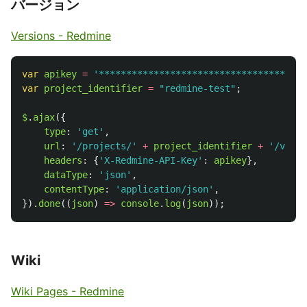
バージョン
Versions - Redmine
var
apikey
=
'
**************************************
var
project_identifier
=
"
redmine-test
"
;
$
.
ajax
({
type
:
'
get
'
,
url
:
'
/projects/
'
+
project_identifier
+
'
/versi
headers
:
{
'
X-Redmine-API-Key
'
:
apikey
},
dataType
:
'
json
'
,
contentType
:
'
application/json
'
,
}).
done
((
json
)
=>
console
.
log
(
json
));
Wiki
Wiki Pages - Redmine