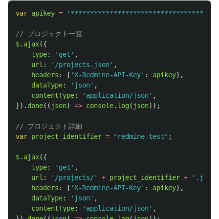
var
apikey
=
'
**************************************
// プロジェクト一覧
$
.
ajax
({
type
:
'
get
'
,
url
:
'
/projects.json
'
,
headers
:
{
'
X-Redmine-API-Key
'
:
apikey
},
dataType
:
'
json
'
,
contentType
:
'
application/json
'
,
}).
done
((
json
)
=>
console
.
log
(
json
));
// プロジェクト詳細
var
project_identifier
=
"
redmine-test
"
;
$
.
ajax
({
type
:
'
get
'
,
url
:
'
/projects/
'
+
project_identifier
+
'
.json
'
headers
:
{
'
X-Redmine-API-Key
'
:
apikey
},
dataType
:
'
json
'
,
contentType
:
'
application/json
'
,
}).
done
((
json
)
=>
console
.
log
(
json
));