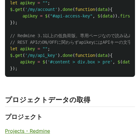
let
apikey
=
""
;
$
.
get
(
'
/my/account
'
).
done
(
function
(
data
){
apikey
=
$
(
"
#api-access-key
"
,
$
(
data
)).
first
().
});
// Redmine 3.1以上の低負荷版。専用ページなので読み込み
// REST APIのON/OFFに関わらずapikeyにはAPIキーの文字
let
apikey
=
""
;
$
.
get
(
'
/my/api_key
'
).
done
(
function
(
data
){
apikey
=
$
(
'
#content > div.box > pre
'
,
$
(
data
)).
});
プロジェクトデータの取得
プロジェクト
Projects - Redmine