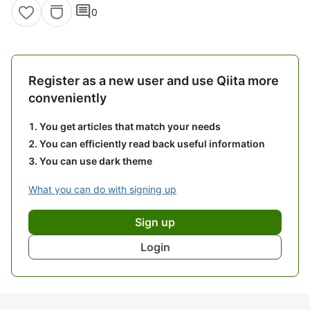
comment
0
Register as a new user and use Qiita more
conveniently
You get articles that match your needs
You can efficiently read back useful information
You can use dark theme
What you can do with signing up
Sign up
Login