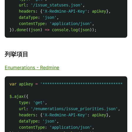
url
:
'
/issue_statuses.json
'
,
headers
:
{
'
X-Redmine-API-Key
'
:
apikey
},
dataType
:
'
json
'
,
contentType
:
'
application/json
'
,
}).
done
((
json
)
=>
console
.
log
(
json
));
列挙項目
Enumerations - Redmine
var
apikey
=
'
**************************************
$
.
ajax
({
type
:
'
get
'
,
url
:
'
/enumerations/issue_priorities.json
'
,
headers
:
{
'
X-Redmine-API-Key
'
:
apikey
},
dataType
:
'
json
'
,
contentType
:
'
application/json
'
,