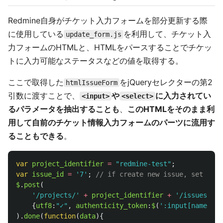
Redmine自身がチケット入力フォームを部分更新する際
に使用している
を利用して、チケット入
update_form.js
力フォームのHTMLと、HTMLをパースすることでチケッ
トに入力可能なステータスなどの値を取得する。
ここで取得した
をjQueryセレクターの第2
htmlIssueForm
引数に渡すことで、
や
に入力されてい
<input>
<select>
るパラメータを抽出することも
、
このHTMLをそのまま利
用して自前のチケット情報入力フォームのパーツに流用す
ることもできる
。
var
project_identifier
=
"
redmine-test
"
;
var
issue_id
=
'
7
'
;
// if create new issue, set blan
$
.
post
(
'
/projects/
'
+
project_identifier
+
'
/issues/upd
{
utf8
:
"
✓
"
,
authenticity_token
:
$
(
'
:input[name="au
).
done
(
function
(
data
){