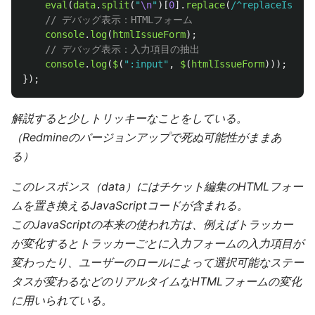
eval
(
data
.
split
(
"
\n
"
)[
0
].
replace
(
/^replaceIssue
// デバッグ表示：HTMLフォーム
console
.
log
(
htmlIssueForm
);
// デバッグ表示：入力項目の抽出
console
.
log
(
$
(
"
:input
"
,
$
(
htmlIssueForm
)));
});
解説すると少しトリッキーなことをしている。
（Redmineのバージョンアップで死ぬ可能性がままあ
る）
このレスポンス（data）にはチケット編集のHTMLフォー
ムを置き換えるJavaScriptコードが含まれる。
このJavaScriptの本来の使われ方は、例えばトラッカー
が変化するとトラッカーごとに入力フォームの入力項目が
変わったり、ユーザーのロールによって選択可能なステー
タスが変わるなどのリアルタイムなHTMLフォームの変化
に用いられている。