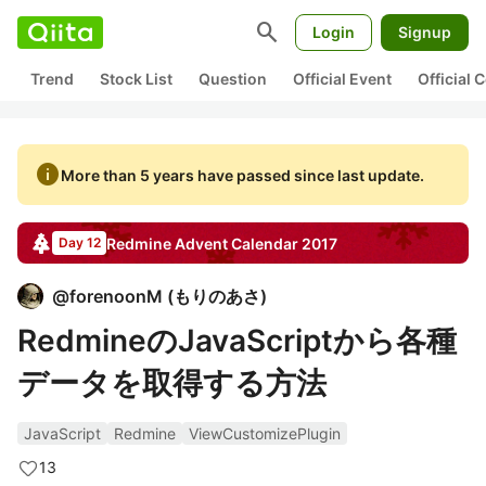
search
Login
Signup
Trend
Stock List
Question
Official Event
Official
info
More than 5 years have passed since last update.
Redmine
Advent Calendar
2017
Day 12
@
forenoonM
(
もりのあさ
)
RedmineのJavaScriptから各種
データを取得する方法
JavaScript
Redmine
ViewCustomizePlugin
13