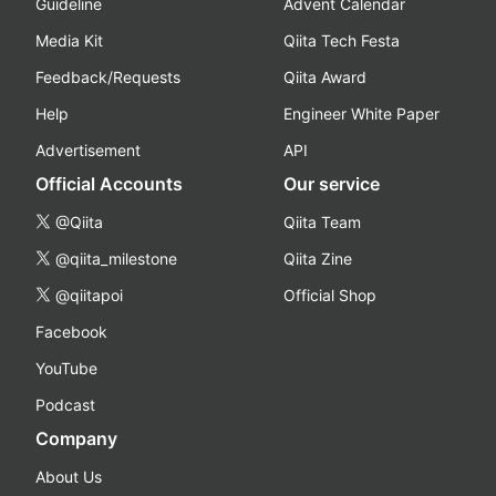
Guideline
Advent Calendar
Media Kit
Qiita Tech Festa
Feedback/Requests
Qiita Award
Help
Engineer White Paper
Advertisement
API
Official Accounts
Our service
@Qiita
Qiita Team
@qiita_milestone
Qiita Zine
@qiitapoi
Official Shop
Facebook
YouTube
Podcast
Company
About Us