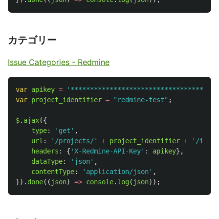
カテゴリー
Issue Categories - Redmine
var
apikey
=
'
**************************************
var
project_identifier
=
"
redmine-test
"
;
$
.
ajax
({
type
:
'
get
'
,
url
:
'
/projects/
'
+
project_identifier
+
'
/issue
headers
:
{
'
X-Redmine-API-Key
'
:
apikey
},
dataType
:
'
json
'
,
contentType
:
'
application/json
'
,
}).
done
((
json
)
=>
console
.
log
(
json
));