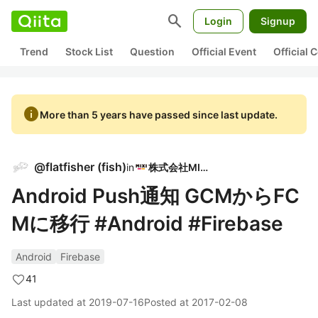
search
Login
Signup
Trend
Stock List
Question
Official Event
Official
info
More than 5 years have passed since last update.
@
flatfisher
(
fish
)
in
株式会社MIXI
Android Push通知 GCMからFC
Mに移行 #Android #Firebase
Android
Firebase
41
Last updated at
2019-07-16
Posted at
2017-02-08