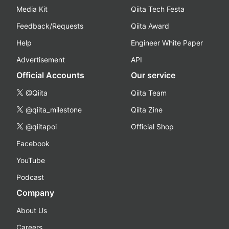
Media Kit
Qiita Tech Festa
Feedback/Requests
Qiita Award
Help
Engineer White Paper
Advertisement
API
Official Accounts
Our service
@Qiita
Qiita Team
@qiita_milestone
Qiita Zine
@qiitapoi
Official Shop
Facebook
YouTube
Podcast
Company
About Us
Careers