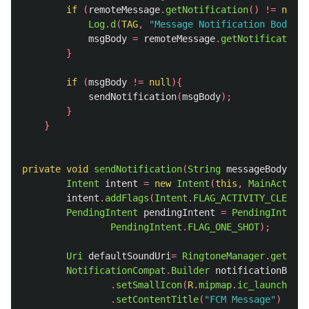
if
(
remoteMessage
.
getNotification
()
!=
null
)
Log
.
d
(
TAG
,
"Message Notification Body: "
msgBody
=
remoteMessage
.
getNotification
(
}
if
(
msgBody
!=
null
){
sendNotification
(
msgBody
);
}
}
private
void
sendNotification
(
String
messageBody
)
{
Intent
intent
=
new
Intent
(
this
,
MainActivit
intent
.
addFlags
(
Intent
.
FLAG_ACTIVITY_CLEAR_T
PendingIntent
pendingIntent
=
PendingIntent
.
PendingIntent
.
FLAG_ONE_SHOT
);
Uri
defaultSoundUri
=
RingtoneManager
.
getDefa
NotificationCompat
.
Builder
notificationBuild
.
setSmallIcon
(
R
.
mipmap
.
ic_launcher
)
.
setContentTitle
(
"FCM Message"
)