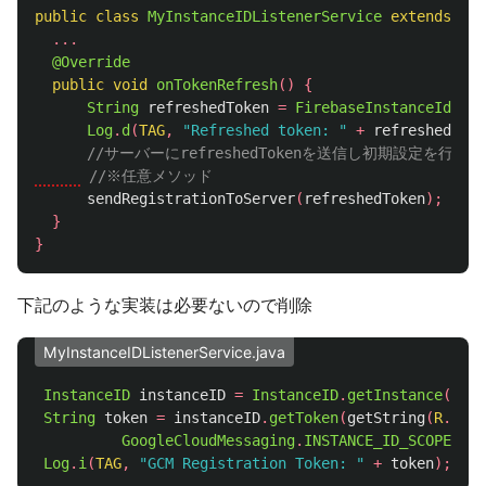
public
class
MyInstanceIDListenerService
extends
Fir
...
@Override
public
void
onTokenRefresh
()
{
String
refreshedToken
=
FirebaseInstanceId
.
get
Log
.
d
(
TAG
,
"Refreshed token: "
+
refreshedToke
//サーバーにrefreshedTokenを送信し初期設定を行う
//※任意メソッド
sendRegistrationToServer
(
refreshedToken
);
}
}
下記のような実装は必要ないので削除
MyInstanceIDListenerService.java
InstanceID
instanceID
=
InstanceID
.
getInstance
(
this
String
token
=
instanceID
.
getToken
(
getString
(
R
.
stri
GoogleCloudMessaging
.
INSTANCE_ID_SCOPE
,
nu
Log
.
i
(
TAG
,
"GCM Registration Token: "
+
token
);