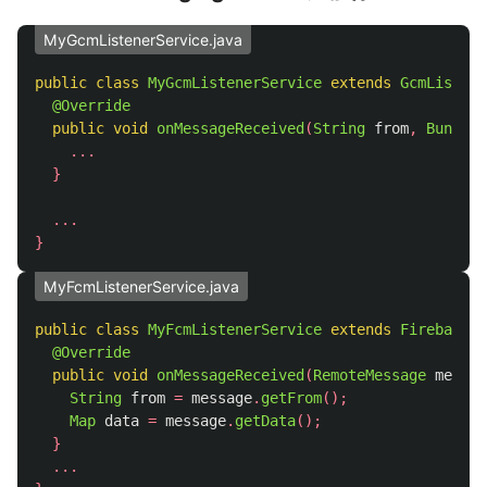
MyGcmListenerService.java
public
class
MyGcmListenerService
extends
GcmListene
@Override
public
void
onMessageReceived
(
String
from
,
Bundle
...
}
...
}
MyFcmListenerService.java
public
class
MyFcmListenerService
extends
FirebaseMe
@Override
public
void
onMessageReceived
(
RemoteMessage
messag
String
from
=
message
.
getFrom
();
Map
data
=
message
.
getData
();
}
...