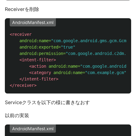
Receiverを削除
AndroidManifest.xml
<receiver
android:name=
"com.google.android.gms.gcm.GcmRece
android:exported=
"true"
android:permission=
"com.google.android.c2dm.perm
<intent-filter>
<action
android:name=
"com.google.android.c2d
<category
android:name=
"com.example.gcm"
/>
</intent-filter>
</receiver>
Serviceクラスを以下の様に書きなおす
以前の実装
AndroidManifest.xml