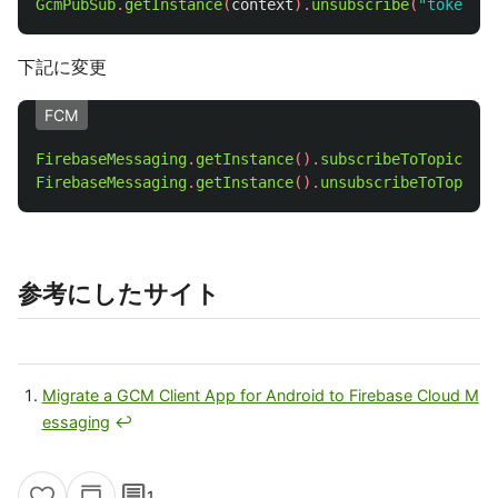
GcmPubSub
.
getInstance
(
context
).
unsubscribe
(
"token"
,
下記に変更
FCM
FirebaseMessaging
.
getInstance
().
subscribeToTopic
(
"my
FirebaseMessaging
.
getInstance
().
unsubscribeToTopic
(
"
参考にしたサイト
Migrate a GCM Client App for Android to Firebase Cloud M
essaging
↩
comment
1