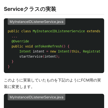
Serviceクラスの実装
MyInstanceIDListenerService.java
public
class
MyInstanceIDListenerService
extends
Ins
...
@Override
public
void
onTokenRefresh
()
{
Intent
intent
=
new
Intent
(
this
,
RegistrationI
startService
(
intent
);
}
}
このように実装していたものを下記のようにFCM用の実
装に変更します。
MyInstanceIDListenerService.java