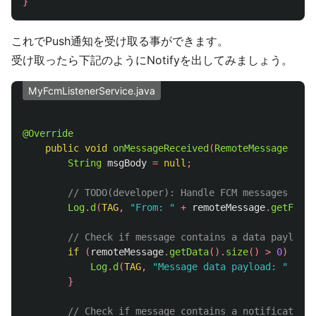
}
これでPush通知を受け取る事ができます。
受け取ったら下記のようにNotifyを出してみましょう。
MyFcmListenerService.java
@Override
public
void
onMessageReceived
(
RemoteMessage
remo
String
msgBody
=
null
;
// TODO(developer): Handle FCM messages here
Log
.
d
(
TAG
,
"From: "
+
remoteMessage
.
getFrom
(
// Check if message contains a data payload.
if
(
remoteMessage
.
getData
().
size
()
>
0
)
{
Log
.
d
(
TAG
,
"Message data payload: "
+
re
}
// Check if message contains a notification 