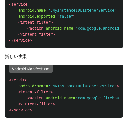
<service
android:name=
".MyInstanceIDListenerService"
android:exported=
"false"
>
<intent-filter>
<action
android:name=
"com.google.android.gms
</intent-filter>
</service>
新しい実装
AndroidManifest.xml
<service
android:name=
".MyInstanceIDListenerService"
>
<intent-filter>
<action
android:name=
"com.google.firebase.IN
</intent-filter>
</service>