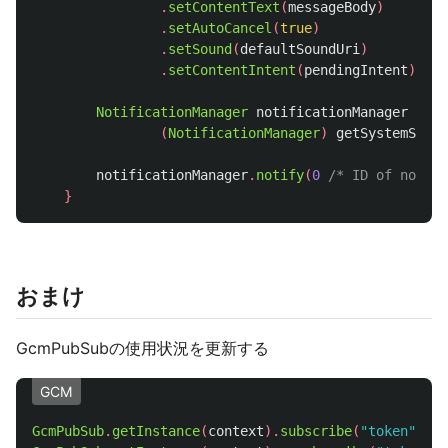
.
setContentText
(
messageBody
)
.
setAutoCancel
(
true
)
.
setSound
(
defaultSoundUri
)
.
setContentIntent
(
pendingIntent
);
NotificationManager
notificationManager
=
(
NotificationManager
)
getSystemServi
notificationManager
.
notify
(
0
/* ID of notifi
}
おまけ
GcmPubSubの使用状況を更新する
GCM
GcmPubSub
.
getInstance
(
context
).
subscribe
(
"token"
,
"/