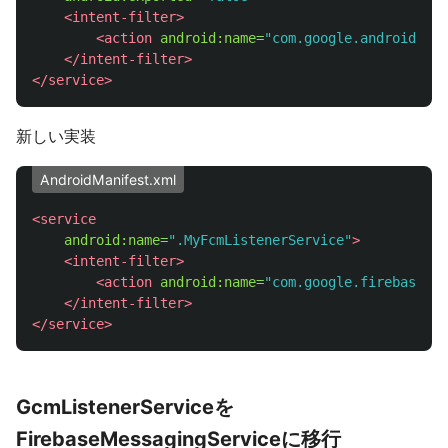
<intent-filter>
<action
android:name=
"com.google.android.c2d
</intent-filter>
</service>
新しい実装
AndroidManifest.xml
<service
android:name=
".MyFcmListenerService"
>
<intent-filter>
<action
android:name=
"com.google.firebase.ME
</intent-filter>
</service>
GcmListenerServiceを
FirebaseMessagingServiceに移行