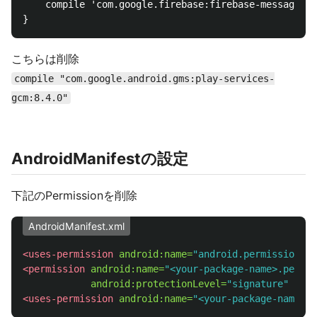
    compile 'com.google.firebase:firebase-messaging:
こちらは削除
compile "com.google.android.gms:play-services-
gcm:8.4.0"
AndroidManifestの設定
下記のPermissionを削除
AndroidManifest.xml
<uses-permission
android:name=
"android.permission.WA
<permission
android:name=
"<your-package-name>.permis
android:protectionLevel=
"signature"
/>
<uses-permission
android:name=
"<your-package-name>.p