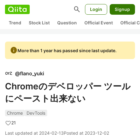
search
Login
Signup
Trend
Stock List
Question
Official Event
Official
info
More than 1 year has passed since last update.
@
flano_yuki
Chromeのデベロッパー ツール
にペースト出来ない
Chrome
DevTools
21
Last updated at
2024-02-13
Posted at
2023-12-02