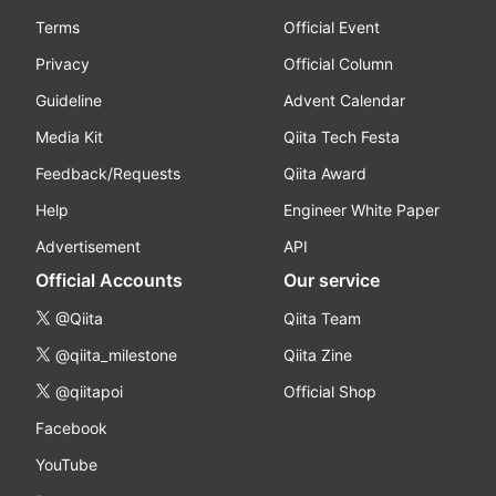
Terms
Official Event
Privacy
Official Column
Guideline
Advent Calendar
Media Kit
Qiita Tech Festa
Feedback/Requests
Qiita Award
Help
Engineer White Paper
Advertisement
API
Official Accounts
Our service
@Qiita
Qiita Team
@qiita_milestone
Qiita Zine
@qiitapoi
Official Shop
Facebook
YouTube