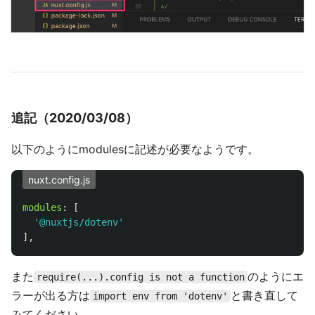
追記（2020/03/08）
以下のようにmodulesに記述が必要なようです。
nuxt.config.js
modules
:
[
'
@nuxtjs/dotenv
'
],
また
のようにエ
require(...).config is not a function
ラーが出る方は
と書き直して
import env from 'dotenv'
みてください