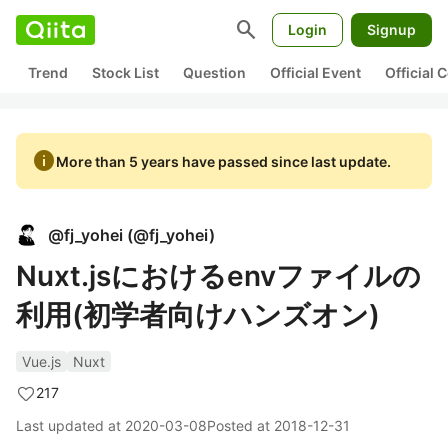
search
Login
Signup
Trend
Stock List
Question
Official Event
Official
info
More than 5 years have passed since last update.
@
fj_yohei
(
@fj_yohei
)
Nuxt.jsにおけるenvファイルの
利用(初学者向けハンズオン)
Vue.js
Nuxt
217
Last updated at
2020-03-08
Posted at
2018-12-31