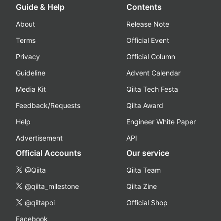
Guide & Help
Contents
About
Release Note
Terms
Official Event
Privacy
Official Column
Guideline
Advent Calendar
Media Kit
Qiita Tech Festa
Feedback/Requests
Qiita Award
Help
Engineer White Paper
Advertisement
API
Official Accounts
Our service
@Qiita
Qiita Team
@qiita_milestone
Qiita Zine
@qiitapoi
Official Shop
Facebook