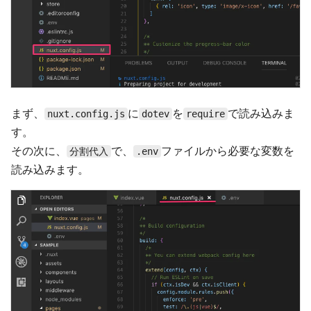
まず、
に
を
で読み込みま
nuxt.config.js
dotev
require
す。
その次に、
で、
ファイルから必要な変数を
分割代入
.env
読み込みます。