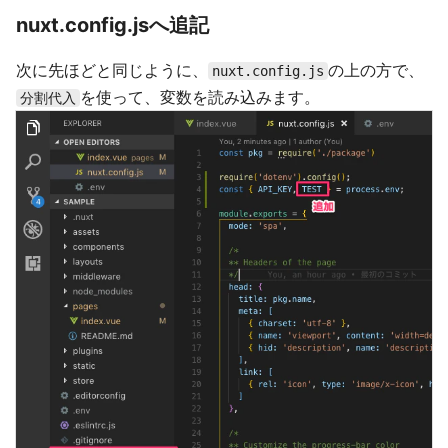
nuxt.config.jsへ追記
次に先ほどと同じように、
の上の方で、
nuxt.config.js
を使って、変数を読み込みます。
分割代入