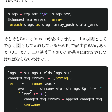
う癖があります。
$logs
=
explode
(
"
\n
"
,
$logs_str
);
$changed_msg_errors
=
array
();
foreach
(
$logs
as
$log
)
array_push
(
$fatal_errs
,
is_nu
そもそもGoにはforeachがありませんし、forも
として
式
でなく
として定義しているため1行で記述する術はあり
文
ません。また、三項演算子も無いため愚直にif文記述しな
ければならないわけです。
logs
:=
strings
.
Fields
(
logs_str
)
changed_msg_errors
:=
[]
string
{}
for
_
,
v
:=
range
logs
{
level
,
_
:=
strconv
.
Atoi
(
strings
.
Split
(
v
,
","
)[
0
if
level
>=
3
{
changed_msg_errors
=
append
(
changed_msg_erro
continue
}