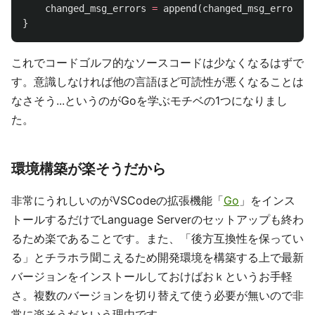
changed_msg_errors
=
append
(
changed_msg_errors
,
}
これでコードゴルフ的なソースコードは少なくなるはずで
す。意識しなければ他の言語ほど可読性が悪くなることは
なさそう...というのがGoを学ぶモチベの1つになりまし
た。
環境構築が楽そうだから
非常にうれしいのがVSCodeの拡張機能「
Go
」をインス
トールするだけでLanguage Serverのセットアップも終わ
るため楽であることです。また、「後方互換性を保ってい
る」とチラホラ聞こえるため開発環境を構築する上で最新
バージョンをインストールしておけばおｋというお手軽
さ。複数のバージョンを切り替えて使う必要が無いので非
常に楽そうだという理由です。