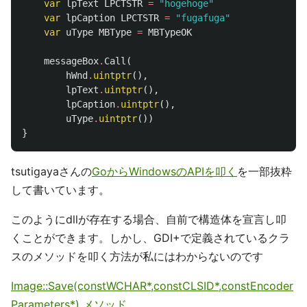
var
lpText
LPCTSTR
=
"hogehoge"
var
lpCaption
LPCTSTR
=
"fugafuga"
var
uType
MBType
=
MBTypeOK
messageBox
.
Call
(
hWnd
.
uintptr
(),
lpText
.
uintptr
(),
lpCaption
.
uintptr
(),
uType
.
uintptr
())
}
tsutigayaさんの
GoからWindowsのAPIを叩く
を一部抜粋
して書いています。
このようにdllが存在する場合、自前で構造体を宣言し叩
くことができます。しかし、GDI+で定義されているクラ
スのメソッドを叩く方法が私にはわからないのです
Image::Save(constWCHAR*,constCLSID*,constEncoder
Parameters*) メソッド