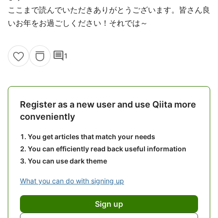
ここまで読んでいただきありがとうございます。皆さん良
いお年をお過ごしください！それでは～
comment
1
Register as a new user and use Qiita more
conveniently
You get articles that match your needs
You can efficiently read back useful information
You can use dark theme
What you can do with signing up
Sign up