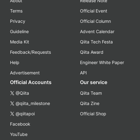
About
Release Note
Terms
Official Event
Privacy
Official Column
Guideline
Advent Calendar
Media Kit
Qiita Tech Festa
Feedback/Requests
Qiita Award
Help
Engineer White Paper
Advertisement
API
Official Accounts
Our service
@Qiita
Qiita Team
@qiita_milestone
Qiita Zine
@qiitapoi
Official Shop
Facebook
YouTube