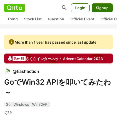
search
Login
Signup
Trend
Stock List
Question
Official Event
Official
info
More than 1 year has passed since last update.
さくらインターネット
Advent Calendar
2023
Day 18
@
fiashaction
GoでWin32 APIを叩いてみたわ
～
Go
Windows
Win32API
9