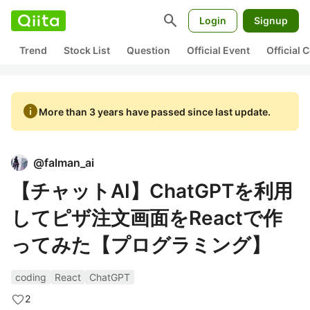
search
Login
Signup
Trend
Stock List
Question
Official Event
Official
info
More than 3 years have passed since last update.
@
falman_ai
【チャットAI】ChatGPTを利用
してピザ注文画面をReactで作
ってみた【プログラミング】
coding
React
ChatGPT
2