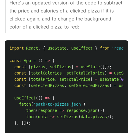
Here's an updated version of the code to subtract
the price and calories of a clicked pizza if it is
clicked again, and to change the background
color of a clicked pizza to red:
import
React
,
{
useState
,
useEffect
}
from
'
react
'
;
const
App
=
()
=>
{
const
[
pizzas
,
setPizzas
]
=
useState
([]);
const
[
totalCalories
,
setTotalCalories
]
=
useState
const
[
totalPrice
,
setTotalPrice
]
=
useState
(
0
);
const
[
selectedPizzas
,
setSelectedPizzas
]
=
useSta
useEffect
(()
=>
{
fetch
(
'
path/to/pizzas.json
'
)
.
then
(
response
=>
response
.
json
())
.
then
(
data
=>
setPizzas
(
data
.
pizzas
));
},
[]);