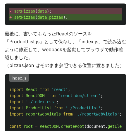
- 
setPizzas
(
data
);
+ 
setPizzas
(
data
.
pizzas
);
最後に、書いてもらったReactのソースを
「ProductList.js」として保存し、「index.js」で読み込む
ように修正して、webpackを起動してブラウザで動作確
認しました。
（pizzas.json はそのまま参照できる位置に置きました）
index.js
import
React
from
'
react
'
;
import
ReactDOM
from
'
react-dom/client
'
;
import
'
./index.css
'
;
import
ProductList
from
'
./ProductList
'
;
import
reportWebVitals
from
'
./reportWebVitals
'
;
const
root
=
ReactDOM
.
createRoot
(
document
.
getElement