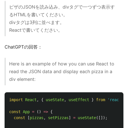
ピザのJSONを読み込み、divタグで一つずつ表示す
るHTMLを書いてください。
divタグは3列に並べます。
Reactで書いてください。
ChatGPTの回答：
Here is an example of how you can use React to
read the JSON data and display each pizza in a
div element:
import
React
,
{
useState
,
useEffect
}
from
'
react
'
;
const
App
=
()
=>
{
const
[
pizzas
,
setPizzas
]
=
useState
([]);