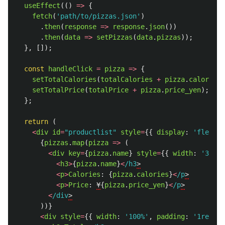
useEffect
(()
=>
{
fetch
(
'
path/to/pizzas.json
'
)
.
then
(
response
=>
response
.
json
())
.
then
(
data
=>
setPizzas
(
data
.
pizzas
));
},
[]);
const
handleClick
=
pizza
=>
{
setTotalCalories
(
totalCalories
+
pizza
.
calories
)
setTotalPrice
(
totalPrice
+
pizza
.
price_yen
);
};
return 
(
<
div
id
=
"
productlist
"
style
=
{{
display
:
'
flex
'
,
{
pizzas
.
map
(
pizza
=>
(
<
div
key
=
{
pizza
.
name
}
style
=
{{
width
:
'
33.33
<
h3
>
{
pizza
.
name
}
<
/h3
<
p
>
Calories
:
{
pizza
.
calories
}
<
/p
<
p
>
Price
:
¥
{
pizza
.
price_yen
}
<
/p
<
/div
))}
<
div
style
=
{{
width
:
'
100%
'
,
padding
:
'
1rem
'
}