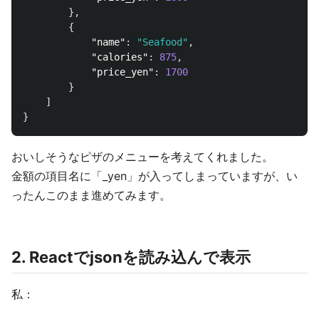
},
{
"name"
:
"Seafood"
,
"calories"
:
875
,
"price_yen"
:
1700
}
]
}
おいしそうなピザのメニューを考えてくれました。
金額の項目名に「_yen」が入ってしまっていますが、い
ったんこのまま進めてみます。
2. Reactでjsonを読み込んで表示
私：