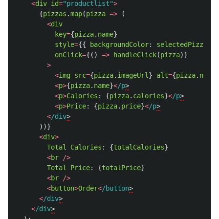
<
div
id
=
"
productlist
"
>
{
pizzas
.
map
(
pizza
=>
(
<
div
key
=
{
pizza
.
name
}
style
=
{{
backgroundColor
:
selectedPizzas
.
i
onClick
=
{()
=>
handleClick
(
pizza
)}
>
<
img
src
=
{
pizza
.
imageUrl
}
alt
=
{
pizza
.
name
}
<
p
>
{
pizza
.
name
}
<
/p
<
p
>
Calories
:
{
pizza
.
calories
}
<
/p
<
p
>
Price
:
{
pizza
.
price
}
<
/p
<
/div
))}
<
div
>
Total
Calories
:
{
totalCalories
}
<
br
/>
Total
Price
:
{
totalPrice
}
<
br
/>
<
button
>
Order
<
/button
<
/div
<
/div