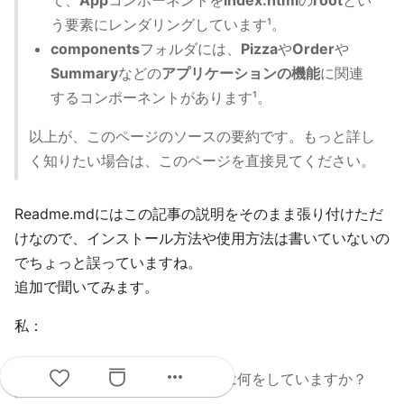
て、
App
コンポーネントを
index.html
の
root
とい
う要素にレンダリングしています¹。
components
フォルダには、
Pizza
や
Order
や
Summary
などの
アプリケーションの機能
に関連
するコンポーネントがあります¹。
以上が、このページのソースの要約です。もっと詳し
く知りたい場合は、このページを直接見てください。
Readme.mdにはこの記事の説明をそのまま張り付けただ
けなので、インストール方法や使用方法は書いていないの
でちょっと誤っていますね。
追加で聞いてみます。
私：
more_horiz
上記のページのProductList.jsは何をしていますか？