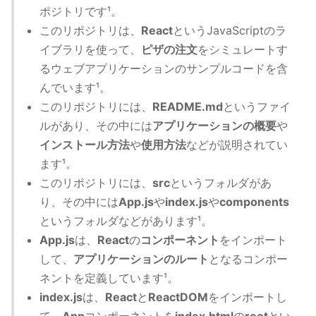
ポジトリです¹。
このリポジトリは、
React
というJavaScriptのラ
イブラリを使って、
ピザの注文
をシミュレートす
るウェブアプリケーションのサンプルコードを含
んでいます¹。
このリポジトリには、
README.md
というファイ
ルがあり、その中には
アプリケーションの概要
や
インストール方法
や
使用方法
などが説明されてい
ます¹。
このリポジトリには、
src
というフォルダがあ
り、その中には
App.js
や
index.js
や
components
というフォルダなどがあります¹。
App.js
は、
React
の
コンポーネント
をインポート
して、
アプリケーションのルート
となるコンポー
ネントを定義しています¹。
index.js
は、
React
と
ReactDOM
をインポートし