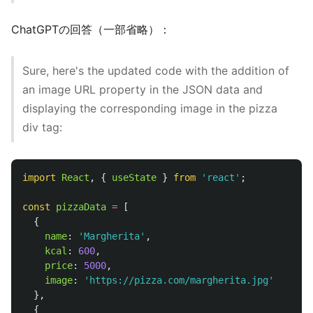
ChatGPTの回答（一部省略）：
Sure, here's the updated code with the addition of
an image URL property in the JSON data and
displaying the corresponding image in the pizza
div tag:
import
React
,
{
useState
}
from
'
react
'
;
const
pizzaData
=
[
{
name
:
'
Margherita
'
,
kcal
:
600
,
price
:
5000
,
image
:
'
https://pizza.com/margherita.jpg
'
},
{