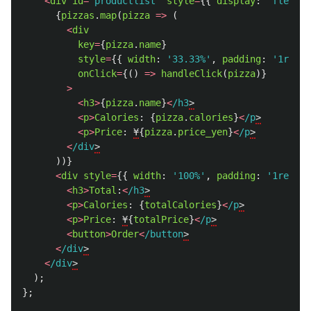
<
div
id
=
"
productlist
"
style
=
{{
display
:
'
flex
'
,
{
pizzas
.
map
(
pizza
=>
(
<
div
key
=
{
pizza
.
name
}
style
=
{{
width
:
'
33.33%
'
,
padding
:
'
1rem
'
,
onClick
=
{()
=>
handleClick
(
pizza
)}
>
<
h3
>
{
pizza
.
name
}
<
/h3
<
p
>
Calories
:
{
pizza
.
calories
}
<
/p
<
p
>
Price
:
¥
{
pizza
.
price_yen
}
<
/p
<
/div
))}
<
div
style
=
{{
width
:
'
100%
'
,
padding
:
'
1rem
'
}
<
h3
>
Total
:
<
/h3
<
p
>
Calories
:
{
totalCalories
}
<
/p
<
p
>
Price
:
¥
{
totalPrice
}
<
/p
<
button
>
Order
<
/button
<
/div
<
/div
);
};