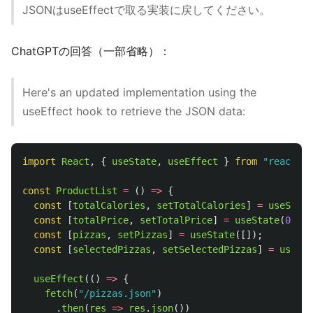
JSONはuseEffectで取る実装に戻してください。
ChatGPTの回答（一部省略）：
Here's an updated implementation using the
useEffect hook to retrieve the JSON data:
import
React
,
{
useState
,
useEffect
}
from
"
react
"
;
const
ProductList
=
()
=>
{
const
[
totalCalories
,
setTotalCalories
]
=
useState
const
[
totalPrice
,
setTotalPrice
]
=
useState
(
0
);
const
[
pizzas
,
setPizzas
]
=
useState
([]);
const
[
selectedPizzas
,
setSelectedPizzas
]
=
useSta
useEffect
(()
=>
{
fetch
(
"
/pizzas.json
"
)
.
then
(
res
=>
res
.
json
())