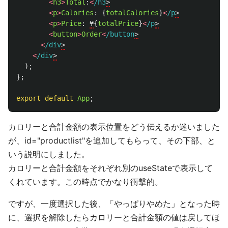
<
h3
>
Total
:
<
/h3
<
p
>
Calories
:
{
totalCalories
}
<
/p
<
p
>
Price
:
¥
{
totalPrice
}
<
/p
<
button
>
Order
<
/button
<
/div
<
/div
);
};
export
default
App
;
カロリーと合計金額の表示位置をどう伝えるか迷いました
が、id="productlist"を追加してもらって、その下部、と
いう説明にしました。
カロリーと合計金額をそれぞれ別のuseStateで表示して
くれています。この時点でかなり衝撃的。
ですが、一度選択した後、「やっぱりやめた」となった時
に、選択を解除したらカロリーと合計金額の値は戻してほ