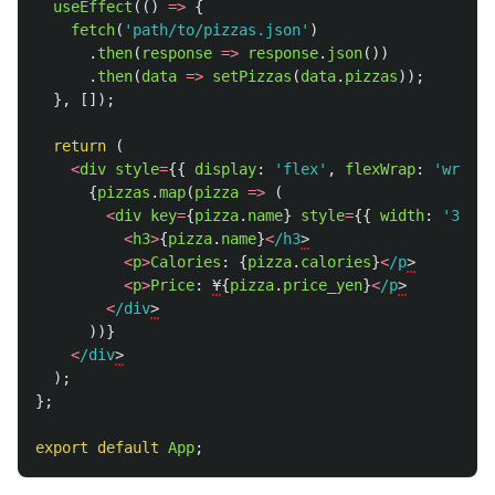
useEffect
(()
=>
{
fetch
(
'
path/to/pizzas.json
'
)
.
then
(
response
=>
response
.
json
())
.
then
(
data
=>
setPizzas
(
data
.
pizzas
));
},
[]);
return 
(
<
div
style
=
{{
display
:
'
flex
'
,
flexWrap
:
'
wrap
'
{
pizzas
.
map
(
pizza
=>
(
<
div
key
=
{
pizza
.
name
}
style
=
{{
width
:
'
33.33
<
h3
>
{
pizza
.
name
}
<
/h3
<
p
>
Calories
:
{
pizza
.
calories
}
<
/p
<
p
>
Price
:
¥
{
pizza
.
price_yen
}
<
/p
<
/div
))}
<
/div
);
};
export
default
App
;