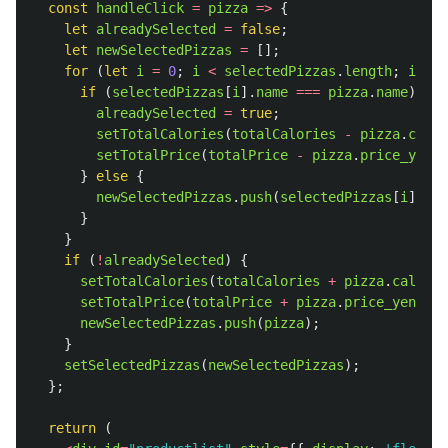
const
handleClick
=
pizza
=>
{
let
alreadySelected
=
false
;
let
newSelectedPizzas
=
[];
for 
(
let
i
=
0
;
i
<
selectedPizzas
.
length
;
i
++
)
if 
(
selectedPizzas
[
i
].
name
===
pizza
.
name
)
{
alreadySelected
=
true
;
setTotalCalories
(
totalCalories
-
pizza
.
calor
setTotalPrice
(
totalPrice
-
pizza
.
price_yen
);
}
else
{
newSelectedPizzas
.
push
(
selectedPizzas
[
i
]);
}
}
if 
(
!
alreadySelected
)
{
setTotalCalories
(
totalCalories
+
pizza
.
calorie
setTotalPrice
(
totalPrice
+
pizza
.
price_yen
);
newSelectedPizzas
.
push
(
pizza
);
}
setSelectedPizzas
(
newSelectedPizzas
);
};
return 
(