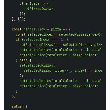
.
then
(
data
=>
{
setPizzas
(
data
);
});
},
[]);
const
handleClick
=
pizza
=>
{
const
selectedIndex
=
selectedPizzas
.
indexOf
(
piz
if 
(
selectedIndex
===
-
1
)
{
setSelectedPizzas
([...
selectedPizzas
,
pizza
]);
setTotalCalories
(
totalCalories
+
pizza
.
calorie
setTotalPrice
(
totalPrice
+
pizza
.
price
);
}
else
{
setSelectedPizzas
(
selectedPizzas
.
filter
((
_
,
index
)
=>
index
!=
);
setTotalCalories
(
totalCalories
-
pizza
.
calorie
setTotalPrice
(
totalPrice
-
pizza
.
price
);
}
};
return 
(