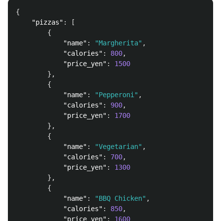
{
"pizzas"
:
[
{
"name"
:
"Margherita"
,
"calories"
:
800
,
"price_yen"
:
1500
},
{
"name"
:
"Pepperoni"
,
"calories"
:
900
,
"price_yen"
:
1700
},
{
"name"
:
"Vegetarian"
,
"calories"
:
700
,
"price_yen"
:
1300
},
{
"name"
:
"BBQ Chicken"
,
"calories"
:
850
,
"price_yen"
:
1600