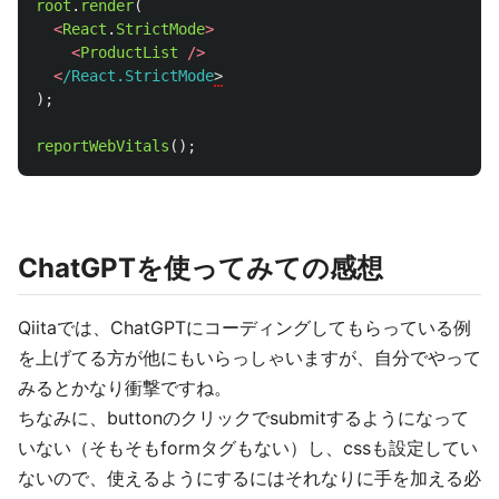
root
.
render
(
<
React
.
StrictMode
>
<
ProductList
/>
<
/React.StrictMode
);
reportWebVitals
();
ChatGPTを使ってみての感想
Qiitaでは、ChatGPTにコーディングしてもらっている例
を上げてる方が他にもいらっしゃいますが、自分でやって
みるとかなり衝撃ですね。
ちなみに、buttonのクリックでsubmitするようになって
いない（そもそもformタグもない）し、cssも設定してい
ないので、使えるようにするにはそれなりに手を加える必