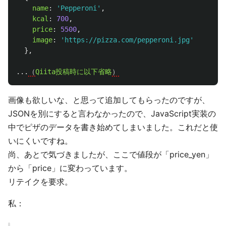
name
:
'
Pepperoni
'
,
kcal
:
700
,
price
:
5500
,
image
:
'
https://pizza.com/pepperoni.jpg
'
},
...
（
Qiita投稿時に以下省略
）
画像も欲しいな、と思って追加してもらったのですが、
JSONを別にすると言わなかったので、JavaScript実装の
中でピザのデータを書き始めてしまいました。これだと使
いにくいですね。
尚、あとで気づきましたが、ここで値段が「price_yen」
から「price」に変わっています。
リテイクを要求。
私：