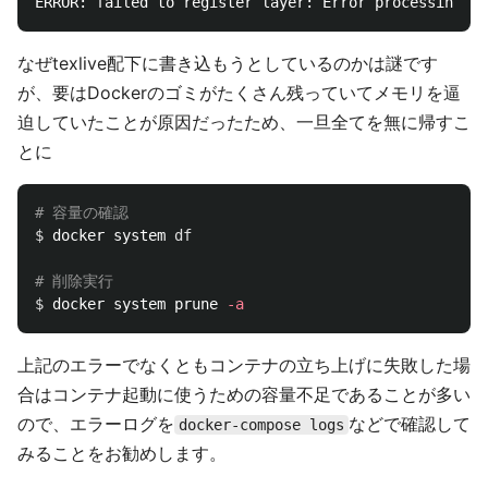
ERROR: failed to register layer: Error processing 
ta
なぜtexlive配下に書き込もうとしているのかは謎です
が、要はDockerのゴミがたくさん残っていてメモリを逼
迫していたことが原因だったため、一旦全てを無に帰すこ
とに
# 容量の確認
$ 
docker system 
df
# 削除実行
$ 
docker system prune 
-a
上記のエラーでなくともコンテナの立ち上げに失敗した場
合はコンテナ起動に使うための容量不足であることが多い
ので、エラーログを
などで確認して
docker-compose logs
みることをお勧めします。