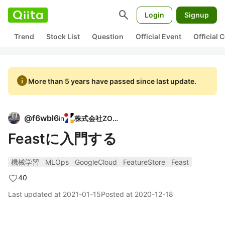
search
Login
Signup
Trend
Stock List
Question
Official Event
Official
info
More than 5 years have passed since last update.
@
f6wbl6
in
株式会社ZOZO
Feastに入門する
機械学習
MLOps
GoogleCloud
FeatureStore
Feast
40
Last updated at
2021-01-15
Posted at
2020-12-18