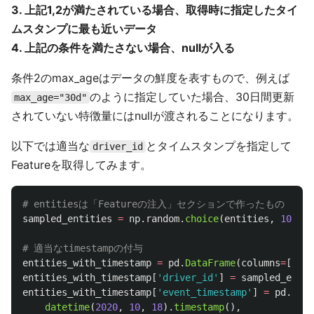
3. 上記1,2が満たされている場合、取得時に指定したタイ
ムスタンプに最も近いデータ
4. 上記の条件を満たさない場合、nullが入る
条件2のmax_ageはデータの鮮度を表すもので、例えば
のように指定していた場合、30日間更新
max_age="30d"
されていない特徴量にはnullが渡されることになります。
以下では適当な
とタイムスタンプを指定して
driver_id
Featureを取得してみます。
sampled_entities
=
np
.
random
.
choice
(
entities
,
10
,
re
entities_with_timestamp
=
pd
.
DataFrame
(
columns
=
[
'
dri
entities_with_timestamp
[
'
driver_id
'
]
=
sampled_entit
entities_with_timestamp
[
'
event_timestamp
'
]
=
pd
.
to_d
datetime
(
2020
,
10
,
18
).
timestamp
(),