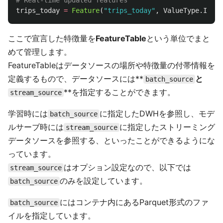
trips_today
=
Feature
(
"
trips_today
"
,
ValueType
.
INT32
ここで宣言した特徴量を
FeatureTable
という単位でまと
めて管理します。
FeatureTableはデータソースの場所や特徴量の付帯情報を
定義するもので、データソースには**
と
batch_source
**を指定することができます。
stream_source
学習時には
に指定したDWHを参照し、モデ
batch_source
ルサーブ時には
に指定したストリーミング
stream_source
データソースを参照する、といったことができるようにな
っています。
はオプション設定なので、以下では
stream_source
のみを設定しています。
batch_source
にはコンテナ内にあるParquet形式のファ
batch_source
イルを指定しています。