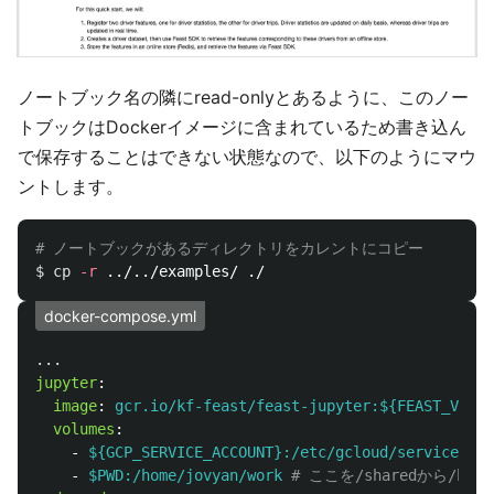
ノートブック名の隣にread-onlyとあるように、このノー
トブックはDockerイメージに含まれているため書き込ん
で保存することはできない状態なので、以下のようにマウ
ントします。
# ノートブックがあるディレクトリをカレントにコピー
$ 
cp
-r
docker-compose.yml
...
jupyter
:
image
:
gcr.io/kf-feast/feast-jupyter:${FEAST_VERSI
volumes
:
-
${GCP_SERVICE_ACCOUNT}:/etc/gcloud/service-acc
-
$PWD:/home/jovyan/work
# ここを/sharedから/home