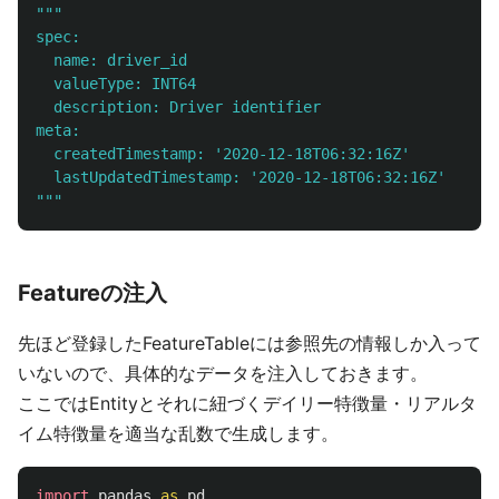
"""
spec:

  name: driver_id

  valueType: INT64

  description: Driver identifier

meta:

  createdTimestamp: 
'
2020-12-18T06:32:16Z
'
  lastUpdatedTimestamp: 
'
2020-12-18T06:32:16Z
'
"""
Featureの注入
先ほど登録したFeatureTableには参照先の情報しか入って
いないので、具体的なデータを注入しておきます。
ここではEntityとそれに紐づくデイリー特徴量・リアルタ
イム特徴量を適当な乱数で生成します。
import
pandas
as
pd