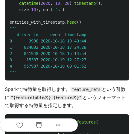
datetime
(
2020
,
10
,
20
).
timestamp
(),
size
=
10
),
unit
=
'
s
'
)
entities_with_timestamp
.
head
()
"""
   driver_id     event_timestamp

0       3990 2020-10-18 19:43:44

1     824802 2020-10-18 17:24:26

2     841948 2020-10-18 15:14:54

3      15337 2020-10-19 12:27:27

"""
Sparkで特徴量を取得します。
という引数
feature_refs
に
というフォーマット
"{FeatureTable名}:{Feature名}"
で取得する特徴量を指定します。
job
=
client
.
get_historical_features
(
more_horiz