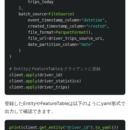
trips_today
],
batch_source
=
FileSource
(
event_timestamp_column
=
"
datetime
"
,
created_timestamp_column
=
"
created
"
,
file_format
=
ParquetFormat
(),
file_url
=
driver_trips_source_uri
,
date_partition_column
=
"
date
"
)
)
client
.
apply
(
driver_id
)
client
.
apply
(
driver_statistics
)
client
.
apply
(
driver_trips
)
登録したEntityやFeatureTableは以下のようにyaml形式で
出力して確認できます。
print
(
client
.
get_entity
(
"
driver_id
"
).
to_yaml
())