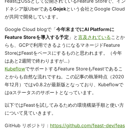
FeastはOSSとして公開されているFeature Storeで、イン
ドネシア版Uberである
Gojek
という会社とGoogle Cloud
が共同で開発しています。
Google Cloud blogで「
今年末までにAI Platformに
Feature Storeを導入する予定
」と
言及されている
ことか
らも、GCPで利用できるようになるマネージドFeature
StoreはFeastをベースにするものと思われます。（今年
はあと2週間で終わりますが…）
Kubeflow
でサポートするFeature StoreもFeastであるこ
とからも自然な流れですね。この記事の執筆時点（2020
年12月）ではv0.8.2が最新版となっており、Kubeflowで
はαステータスのサポートとなっています。
以下ではFeastを試してみるための環境構築手順と使い方
について見ていきます。
GitHub リポジトリ：
https://github.com/feast-dev/feas