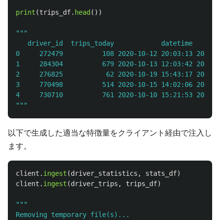
print
(
trips_df
.
head
())
"""
   driver_id  trips_today            datetime       
0     272479          108 2020-10-12 20:03:13 2020-1
1     284304          679 2020-10-13 12:03:42 2020-1
2     276825           62 2020-10-19 15:43:17 2020-1
3     770498          514 2020-10-15 14:02:06 2020-1
"""
以下で生成した適当な特徴量をクライアント経由で注入し
ます。
client
.
ingest
(
driver_statistics
,
stats_df
)
client
.
ingest
(
driver_trips
,
trips_df
)
"""
Removing temporary file(s)...
