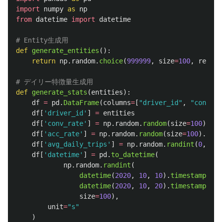
import
numpy
as
np
from
datetime
import
datetime
def
generate_entities
():
return
np
.
random
.
choice
(
999999
,
size
=
100
,
replac
def
generate_stats
(
entities
):
df
=
pd
.
DataFrame
(
columns
=
[
"
driver_id
"
,
"
conv_ra
df
[
'
driver_id
'
]
=
entities
df
[
'
conv_rate
'
]
=
np
.
random
.
random
(
size
=
100
).
ast
df
[
'
acc_rate
'
]
=
np
.
random
.
random
(
size
=
100
).
asty
df
[
'
avg_daily_trips
'
]
=
np
.
random
.
randint
(
0
,
100
df
[
'
datetime
'
]
=
pd
.
to_datetime
(
np
.
random
.
randint
(
datetime
(
2020
,
10
,
10
).
timestamp
(),
datetime
(
2020
,
10
,
20
).
timestamp
(),
size
=
100
),
unit
=
"
s
"
)