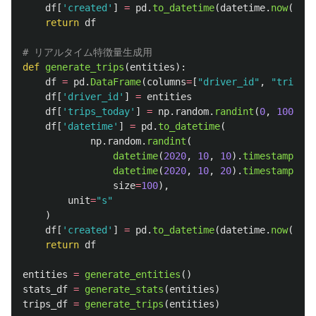
df
[
'
created
'
]
=
pd
.
to_datetime
(
datetime
.
now
())
return
df
def
generate_trips
(
entities
):
df
=
pd
.
DataFrame
(
columns
=
[
"
driver_id
"
,
"
trips_t
df
[
'
driver_id
'
]
=
entities
df
[
'
trips_today
'
]
=
np
.
random
.
randint
(
0
,
1000
,
s
df
[
'
datetime
'
]
=
pd
.
to_datetime
(
np
.
random
.
randint
(
datetime
(
2020
,
10
,
10
).
timestamp
(),
datetime
(
2020
,
10
,
20
).
timestamp
(),
size
=
100
),
unit
=
"
s
"
)
df
[
'
created
'
]
=
pd
.
to_datetime
(
datetime
.
now
())
return
df
entities
=
generate_entities
()
stats_df
=
generate_stats
(
entities
)
trips_df
=
generate_trips
(
entities
)