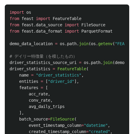
import
os
from
feast
import
FeatureTable
from
feast.data_source
import
FileSource
from
feast.data_format
import
ParquetFormat
demo_data_location
=
os
.
path
.
join
(
os
.
getenv
(
"
FEAST_S
driver_statistics_source_uri
=
os
.
path
.
join
(
demo_dat
driver_statistics
=
FeatureTable
(
name
=
"
driver_statistics
"
,
entities
=
[
"
driver_id
"
],
features
=
[
acc_rate
,
conv_rate
,
avg_daily_trips
],
batch_source
=
FileSource
(
event_timestamp_column
=
"
datetime
"
,
created_timestamp_column
=
"
created
"
,