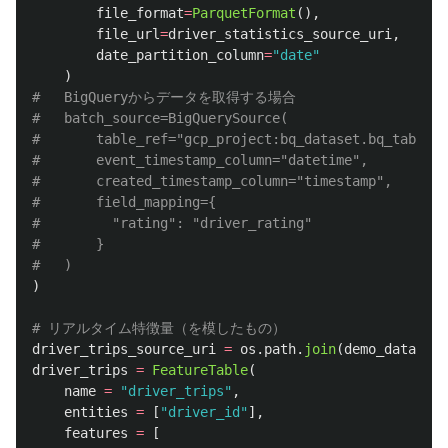
file_format
=
ParquetFormat
(),
file_url
=
driver_statistics_source_uri
,
date_partition_column
=
"
date
"
)
#   BigQueryからデータを取得する場合

#   batch_source=BigQuerySource(

#       table_ref="gcp_project:bq_dataset.bq_table",

#       event_timestamp_column="datetime",

#       created_timestamp_column="timestamp",

#       field_mapping={

#         "rating": "driver_rating"

#       }

)
driver_trips_source_uri
=
os
.
path
.
join
(
demo_data_loc
driver_trips
=
FeatureTable
(
name
=
"
driver_trips
"
,
entities
=
[
"
driver_id
"
],
features
=
[