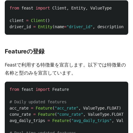
from
feast
import
Client
,
Entity
,
ValueType
client
=
Client
()
driver_id
=
Entity
(
name
=
"
driver_id
"
,
description
=
"
Dr
Featureの登録
Feastで利用する特徴量を宣言します。以下では特徴量の
名称と型のみを宣言しています。
from
feast
import
Feature
acc_rate
=
Feature
(
"
acc_rate
"
,
ValueType
.
FLOAT
)
conv_rate
=
Feature
(
"
conv_rate
"
,
ValueType
.
FLOAT
)
avg_daily_trips
=
Feature
(
"
avg_daily_trips
"
,
ValueTy