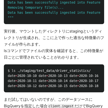
Data has been successfully ingested into FeatureTabl
Removing temporary file(s)...

"""
実行後、マウントしたディレクトリにstagingというディ
レクトリが生成され、ここに上で作った適当な特徴量のフ
ァイルが作られます。
lsコマンドでファイルの実体を確認すると、この特徴量が
日ごとに管理されていることがわかります。
$ 
ls
date
=
2020-10-10 
date
=
2020-10-13 
date
=
2020-10-16 
date
date
=
2020-10-11 
date
=
2020-10-14 
date
=
date
=
2020-10-12 
date
=
2020-10-15 
date
=
まだ試してはいないのですが、このデータソースに
BigQueryを指定した場合
だけでBigQuery
client.ingest