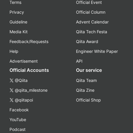
Terms
Official Event
Privacy
Official Column
Guideline
Advent Calendar
Media Kit
Qiita Tech Festa
Feedback/Requests
Qiita Award
Help
Engineer White Paper
Advertisement
API
Official Accounts
Our service
@Qiita
Qiita Team
@qiita_milestone
Qiita Zine
@qiitapoi
Official Shop
Facebook
YouTube
Podcast