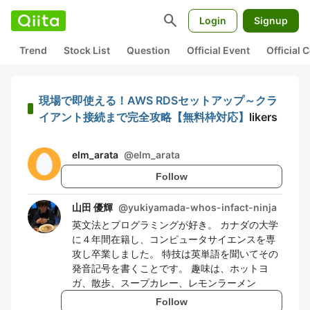
search
Login
Signup
Trend
Stock List
Question
Official Event
Official
現場で即使える！AWS RDSセットアップ～クラ
イアント接続まで完全攻略【無料枠対応】
likers
elm_arata
@
elm_arata
Follow
山田 優輝
@
yukiyamada-whos-infact-ninja
英文法とプログラミングが好き。 カナダの大学
に４年間在籍し、コンピュータサイエンスを専
攻し卒業しました。 特技は英単語を聞いてその
発音記号を書くことです。 趣味は、ホットヨ
ガ、散歩、スープカレー、レモンラーメン
Follow