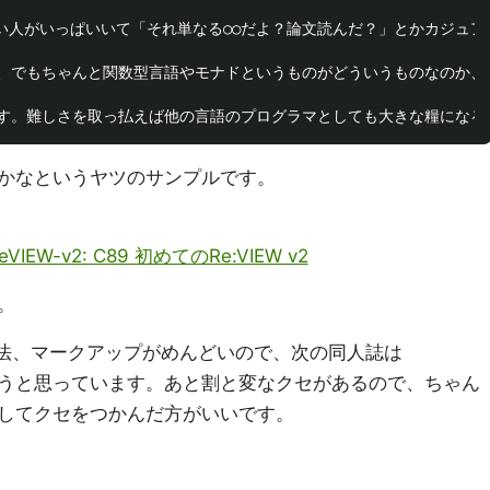
界には怖い人がいっぱいいて「それ単なる○○だよ？論文読んだ？」とかカジ
、でもちゃんと関数型言語やモナドというものがどういうものなのか、
かなというヤツのサンプルです。
pReVIEW-v2: C89 初めてのRe:VIEW v2
。
w記法、マークアップがめんどいので、次の同人誌は
しようと思っています。あと割と変なクセがあるので、ちゃん
してクセをつかんだ方がいいです。