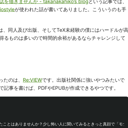
せんか - takanakahiko’s blog
という記事では、
iostyle
が使われた話が書いてありました。こういうのも手
ewは、同人及び出版、そしてTeX未経験の僕にはハードルが
得るものは多いので時間的余裕があるならチャレンジして
で使ったのは、
Re:VIEW
です。出版社関係に強いやつみたいで
記事を書けば、PDFやEPUBが作成できるやつです。
たことはありませんか？少し怖い人に聞いてみるときっと真顔で「モナ