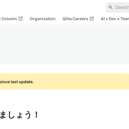
search
open_in_new
open_in_new
al Column
Organization
Qiita Careers
AI x Dev x Tea
ince last update.
ましょう！