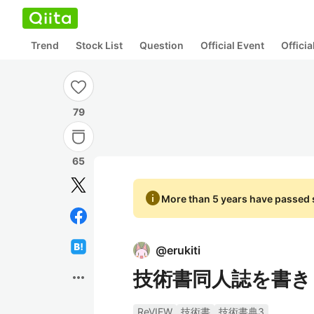
Trend
Stock List
Question
Official Event
Offici
79
65
info
More than 5 years have passed s
@
erukiti
技術書同人誌を書き
more_horiz
ReVIEW
技術書
技術書典3