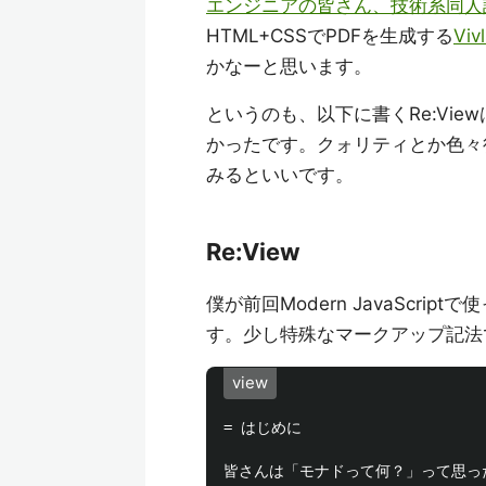
エンジニアの皆さん、技術系同人誌を描きま
HTML+CSSでPDFを生成する
Vivl
かなーと思います。
というのも、以下に書くRe:Vi
かったです。クォリティとか色々
みるといいです。
Re:View
僕が前回Modern JavaScript
す。少し特殊なマークアップ記法で
view
= はじめに

皆さんは「モナドって何？」って思っ