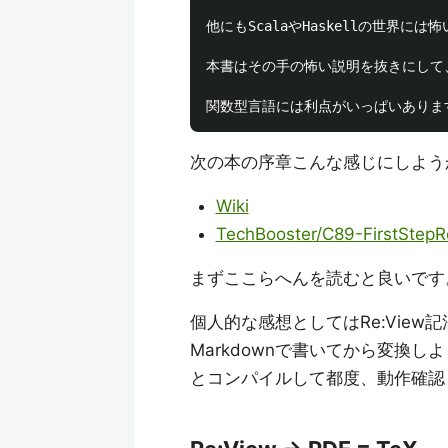
他にもScalaやHaskellの世
本書はその手の怖い説明を抜きにして
次の本の序章こんな感じにしよう
Wiki
TechBooster/C89-FirstSte
まずここらへんを読むと良いです
個人的な感想としてはRe:Vie
Markdownで書いてから変換
とコンパイルして都度、動作確認