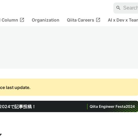
search
open_in_new
open_in_new
al Column
Organization
Qiita Careers
AI x Dev x Tea
ce last update.
ta 2024で記事投稿！
Qiita Engineer Festa
2024
ル