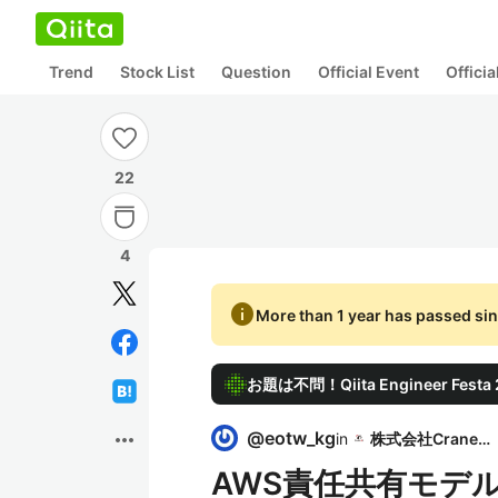
Trend
Stock List
Question
Official Event
Offici
22
4
info
More than 1 year has passed sin
お題は不問！Qiita Engineer Fes
more_horiz
@
eotw_kg
in
株式会社Crane＆I
AWS責任共有モデ