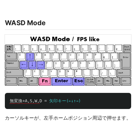
WASD Mode
無変換+A,S,W,
D
=
矢印キー(←↓↑→)
カーソルキーが、左手ホームポジション周辺で押せます。