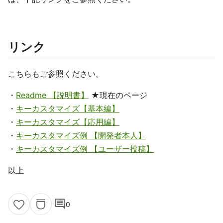
リンク
こちらもご参照ください。
・
Readme 【説明書】
★現在のページ
・
キーカスタマイズ【基本編】
・
キーカスタマイズ【応用編】
・
キーカスタマイズ例 【開発者本人】
・
キーカスタマイズ例 【ユーザー投稿】
以上
comment
0