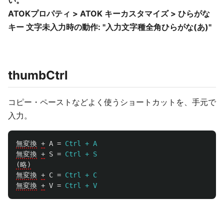
い。
ATOKプロパティ > ATOK キーカスタマイズ > ひらがな
キー 文字未入力時の動作: "入力文字種全角ひらがな(あ)"
thumbCtrl
コピー・ペーストなどよく使うショートカットを、手元で
入力。
無変換
+
A
=
Ctrl + A
無変換
+
S
=
Ctrl + S
(略)
無変換
+
C
=
Ctrl + C
無変換
+
V
=
Ctrl + V