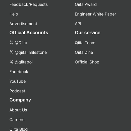
Feedback/Requests
Qiita Award
Help
Engineer White Paper
Advertisement
API
Official Accounts
Our service
@Qiita
Qiita Team
@qiita_milestone
Qiita Zine
@qiitapoi
Official Shop
Facebook
YouTube
Podcast
Company
About Us
Careers
Qiita Blog