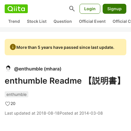
search
Login
Signup
Trend
Stock List
Question
Official Event
Official
info
More than 5 years have passed since last update.
@
enthumble
(
mhara
)
enthumble Readme 【説明書】
enthumble
20
Last updated at
2018-08-18
Posted at
2014-03-08