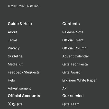
© 2011-
2026
Qiita Inc.
Guide & Help
Contents
About
Release Note
Terms
Official Event
Privacy
Official Column
Guideline
Advent Calendar
Media Kit
Qiita Tech Festa
Feedback/Requests
Qiita Award
Help
Engineer White Paper
Advertisement
API
Official Accounts
Our service
@Qiita
Qiita Team