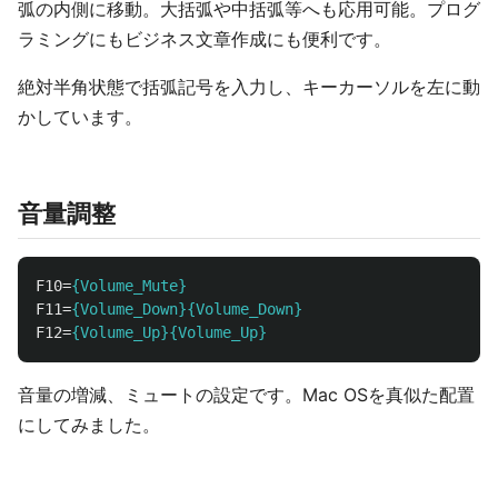
弧の内側に移動。大括弧や中括弧等へも応用可能。プログ
ラミングにもビジネス文章作成にも便利です。
絶対半角状態で括弧記号を入力し、キーカーソルを左に動
かしています。
音量調整
F10
=
{Volume_Mute}
F11
=
{Volume_Down}{Volume_Down}
F12
=
{Volume_Up}{Volume_Up}
音量の増減、ミュートの設定です。Mac OSを真似た配置
にしてみました。