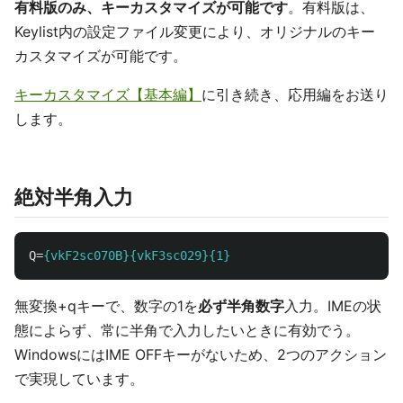
有料版のみ、キーカスタマイズが可能です
。有料版は、
Keylist内の設定ファイル変更により、オリジナルのキー
カスタマイズが可能です。
キーカスタマイズ【基本編】
に引き続き、応用編をお送り
します。
絶対半角入力
Q
=
{vkF2sc070B}{vkF3sc029}{1}
無変換+qキーで、数字の1を
必ず半角数字
入力。IMEの状
態によらず、常に半角で入力したいときに有効でう。
WindowsにはIME OFFキーがないため、2つのアクション
で実現しています。