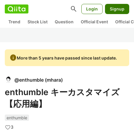
search
Login
Signup
Trend
Stock List
Question
Official Event
Official
info
More than 5 years have passed since last update.
@
enthumble
(
mhara
)
enthumble キーカスタマイズ
【応用編】
enthumble
3