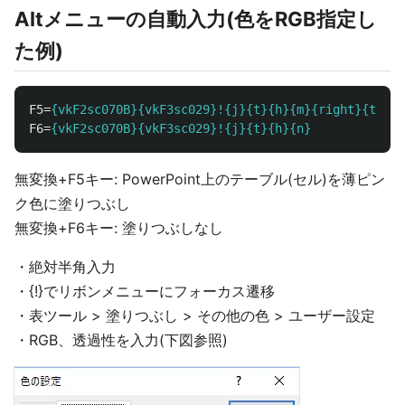
Altメニューの自動入力(色をRGB指定し
た例)
F5
=
{vkF2sc070B}{vkF3sc029}!{j}{t}{h}{m}{right}{tab}{
F6
=
{vkF2sc070B}{vkF3sc029}!{j}{t}{h}{n}
無変換+F5キー: PowerPoint上のテーブル(セル)を薄ピン
ク色に塗りつぶし
無変換+F6キー: 塗りつぶしなし
・絶対半角入力
・{!}でリボンメニューにフォーカス遷移
・表ツール > 塗りつぶし > その他の色 > ユーザー設定
・RGB、透過性を入力(下図参照)