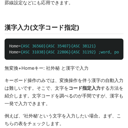
罫線設定などにも応用できます。
漢字入力(文字コード指定)
Home
=
{ASC 36560}{ASC 35407}{ASC 38121} 
Home
=
{ASC 31038}{ASC 22806}{ASC 31192} ;word, powr
無変換+Homeキー: 社外秘 と漢字で入力
キーボード操作のみでは、変換操作を伴う漢字の自動入力
は難しいです。そこで、文字を
コード指定入力
する方法を
紹介します。文字コードを調べるのが手間ですが、漢字も
一発で入力できます。
例えば、'社外秘'という文字を入力したい場合。まず、こ
ちらの表をチェックします。