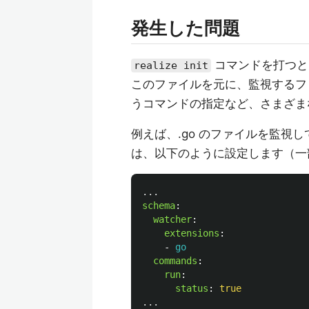
発生した問題
コマンドを打つ
realize init
このファイルを元に、監視するファイ
うコマンドの指定など、さまざま
例えば、.go のファイルを監視
は、以下のように設定します（一
...
schema
:
watcher
:
extensions
:
-
go
commands
:
run
:
status
:
true
...