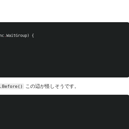
nc
.
WaitGroup
)
{
この辺が怪しそうです。
.Before()