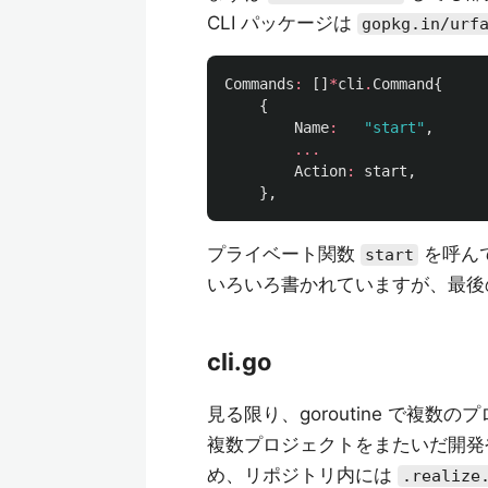
CLI パッケージは
gopkg.in/urf
Commands
:
[]
*
cli
.
Command
{
{
Name
:
"start"
,
...
Action
:
start
,
},
プライベート関数
を呼ん
start
いろいろ書かれていますが、最
cli.go
見る限り、goroutine で複
複数プロジェクトをまたいだ開発
め、リポジトリ内には
.realize