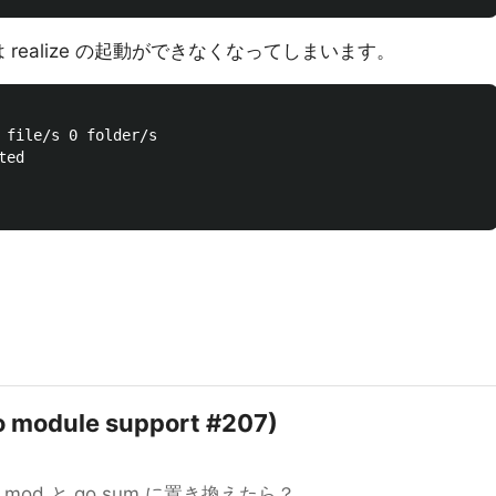
 realize の起動ができなくなってしまいます。
o module support #207)
o.mod と go.sum に置き換えたら？