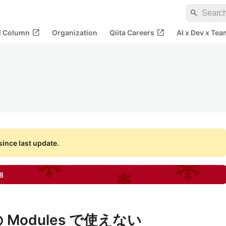
search
open_in_new
open_in_new
al Column
Organization
Qiita Careers
AI x Dev x Tea
ince last update.
8
11 の Modules で使えない