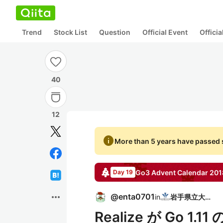
Trend
Stock List
Question
Official Event
Offici
40
12
info
More than 5 years have passed s
Go3
Advent Calendar
201
Day 19
more_horiz
@
enta0701
in
岩手県立大学
Realize が Go 1.