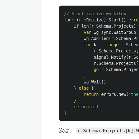
// Start realize workflow
func
(
r
*
Realize
)
Start
()
erro
if
len
(
r
.
Schema
.
Projects
)
var
wg
sync
.
WaitGroup
wg
.
Add
(
len
(
r
.
Schema
.
Pr
for
k
:=
range
r
.
Schem
r
.
Schema
.
Projects
[
signal
.
Notify
(
r
.
Sc
r
.
Schema
.
Projects
[
go
r
.
Schema
.
Projec
}
wg
.
Wait
()
}
else
{
return
errors
.
New
(
"the
}
return
nil
}
次は、
r.Schema.Projects[k].W