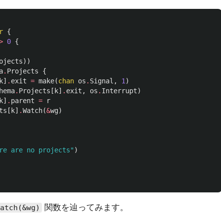
r
{
>
0
{
ojects
))
a
.
Projects
{
k
]
.
exit
=
make
(
chan
os
.
Signal
,
1
)
hema
.
Projects
[
k
]
.
exit
,
os
.
Interrupt
)
k
]
.
parent
=
r
ts
[
k
]
.
Watch
(
&
wg
)
re are no projects"
)
関数を辿ってみます。
atch(&wg)