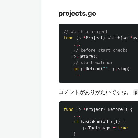
projects.go
// Watch a project
func
(
p
*
Project
)
Watch
(
wg
*
sy
...
// before start checks
p
.
Before
()
// start watcher
go
p
.
Reload
(
""
,
p
.
stop
)
...
コメントがありがたいですね。
p
func
(
p
*
Project
)
Before
()
{
...
if
hasGoMod
(
Wdir
())
{
p
.
Tools
.
vgo
=
true
}