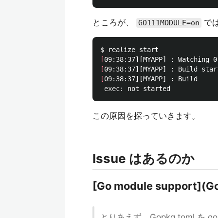
ところが、
では
GO111MODULE=on
$ 
[
[
[
09:38:37][MYAPP] : Build

exec
この原因を探っていきます。
Issue はあるのか
[Go module support](G
とりあえず、Gopkg.toml を g