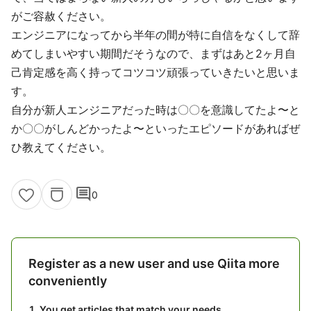
がご容赦ください。
エンジニアになってから半年の間が特に自信をなくして辞
めてしまいやすい期間だそうなので、まずはあと2ヶ月自
己肯定感を高く持ってコツコツ頑張っていきたいと思いま
す。
自分が新人エンジニアだった時は〇〇を意識してたよ〜と
か〇〇がしんどかったよ〜といったエピソードがあればぜ
ひ教えてください。
comment
0
Register as a new user and use Qiita more
conveniently
You get articles that match your needs