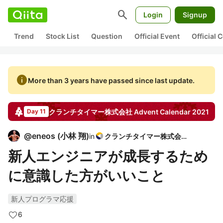
search
Login
Signup
Trend
Stock List
Question
Official Event
Official
info
More than 3 years have passed since last update.
クランチタイマー株式会社
Advent Calendar
2021
Day 11
@
eneos
(
小林 翔
)
in
クランチタイマー株式会社
新人エンジニアが成長するため
に意識した方がいいこと
新人プログラマ応援
6