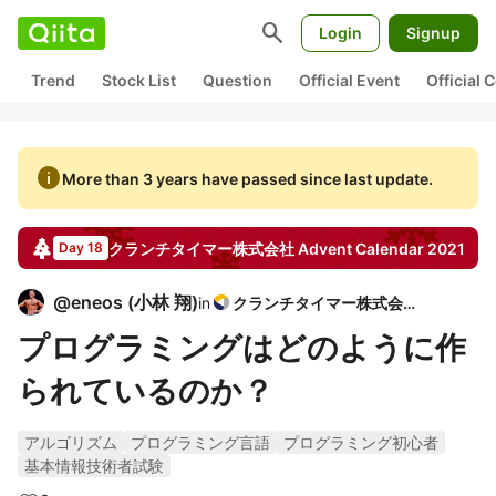
search
Login
Signup
Trend
Stock List
Question
Official Event
Official
info
More than 3 years have passed since last update.
クランチタイマー株式会社
Advent Calendar
2021
Day 18
@
eneos
(
小林 翔
)
in
クランチタイマー株式会社
プログラミングはどのように作
られているのか？
アルゴリズム
プログラミング言語
プログラミング初心者
基本情報技術者試験