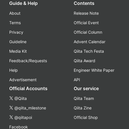
Guide & Help
Contents
About
Release Note
Terms
Official Event
Privacy
Official Column
Guideline
Advent Calendar
Media Kit
Qiita Tech Festa
Feedback/Requests
Qiita Award
Help
Engineer White Paper
Advertisement
API
Official Accounts
Our service
@Qiita
Qiita Team
@qiita_milestone
Qiita Zine
@qiitapoi
Official Shop
Facebook