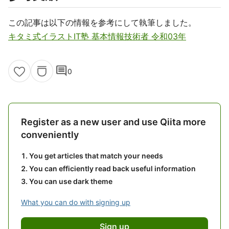
この記事は以下の情報を参考にして執筆しました。
キタミ式イラストIT塾 基本情報技術者 令和03年
comment
0
Register as a new user and use Qiita more
conveniently
You get articles that match your needs
You can efficiently read back useful information
You can use dark theme
What you can do with signing up
Sign up