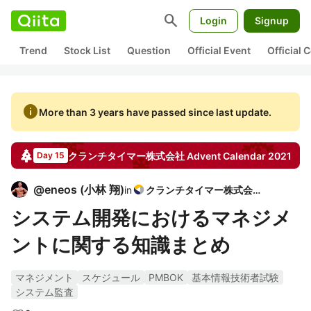
search
Login
Signup
Trend
Stock List
Question
Official Event
Official
info
More than 3 years have passed since last update.
クランチタイマー株式会社
Advent Calendar
2021
Day 15
@
eneos
(
小林 翔
)
in
クランチタイマー株式会社
システム開発におけるマネジメ
ントに関する知識まとめ
マネジメント
スケジュール
PMBOK
基本情報技術者試験
システム監査