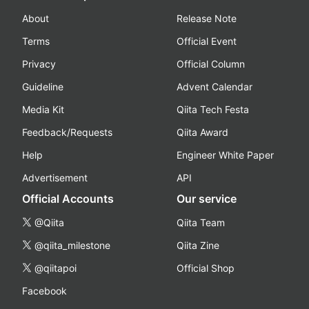
About
Release Note
Terms
Official Event
Privacy
Official Column
Guideline
Advent Calendar
Media Kit
Qiita Tech Festa
Feedback/Requests
Qiita Award
Help
Engineer White Paper
Advertisement
API
Official Accounts
Our service
@Qiita
Qiita Team
@qiita_milestone
Qiita Zine
@qiitapoi
Official Shop
Facebook