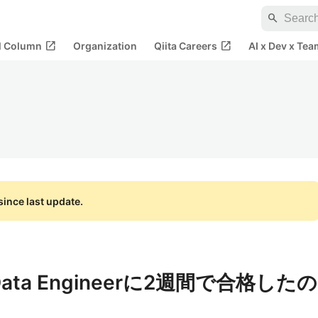
search
open_in_new
open_in_new
al Column
Organization
Qiita Careers
AI x Dev x Tea
ince last update.
al Data Engineerに2週間で合格したの