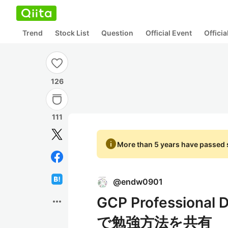
Trend
Stock List
Question
Official Event
Offici
126
111
info
More than 5 years have passed s
@
endw0901
GCP Profession
more_horiz
で勉強方法を共有