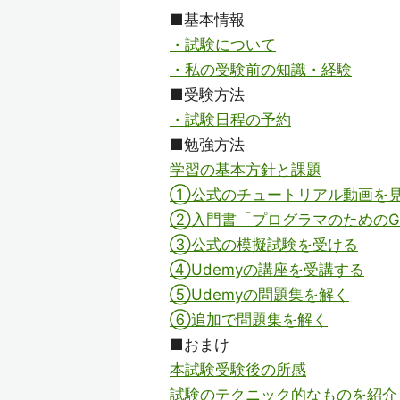
■基本情報
・試験について
・私の受験前の知識・経験
■受験方法
・試験日程の予約
■勉強方法
学習の基本方針と課題
①公式のチュートリアル動画を
②入門書「プログラマのためのGoogl
③公式の模擬試験を受ける
④Udemyの講座を受講する
⑤Udemyの問題集を解く
⑥追加で問題集を解く
■おまけ
本試験受験後の所感
試験のテクニック的なものを紹介