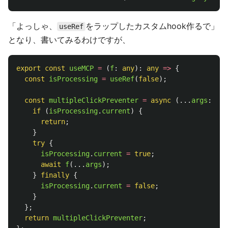
「よっしゃ、
をラップしたカスタムhook作るで」
useRef
となり、書いてみるわけですが、
export
const
useMCP
=
(
f
:
any
):
any
=>
{
const
isProcessing
=
useRef
(
false
);
const
multipleClickPreventer
=
async 
(...
args
:
any
if 
(
isProcessing
.
current
)
{
return
;
}
try
{
isProcessing
.
current
=
true
;
await
f
(...
args
);
}
finally
{
isProcessing
.
current
=
false
;
}
};
return
multipleClickPreventer
;