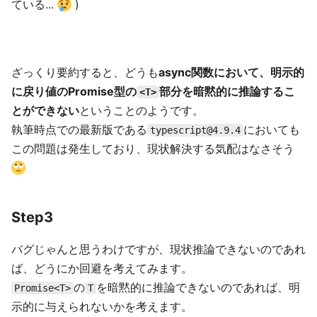
ている...
)
ざっくり要約すると、どうも
async関数において、明示的
に戻り値のPromise型の
部分を暗黙的に推論するこ
<T>
とができない
ということのようです。
執筆時点での最新版である
においても
typescript@4.9.4
この問題は発生しており、現状解決する気配はなさそう
Step3
バグじゃんと思うわけですが、現状推論できないのであれ
ば、どうにか回避を考えてみます。
の
を暗黙的に推論できないのであれば、明
Promise<T>
T
示的に与えられないかを考えます。