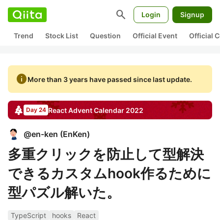
search
Login
Signup
Trend
Stock List
Question
Official Event
Official
info
More than 3 years have passed since last update.
React
Advent Calendar
2022
Day 24
@
en-ken
(
EnKen
)
多重クリックを防止して型解決
できるカスタムhook作るために
型パズル解いた。
TypeScript
hooks
React