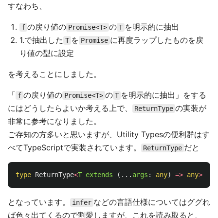
すなわち、
の戻り値の
の
を明示的に抽出
f
Promise<T>
T
1.で抽出した
を
に再度ラップしたものを戻
T
Promise
り値の型に設定
を考えることにしました。
「
の戻り値の
の
を明示的に抽出」をする
f
Promise<T>
T
にはどうしたらよいか考える上で、
の実装が
ReturnType
非常に参考になりました。
ご存知の方多いと思いますが、Utility Typesの便利群はす
べてTypeScriptで実装されています。
だと
ReturnType
type
ReturnType
<
T
extends 
(...
args
:
any
)
=>
any
>
=
T
となっています。
などの言語仕様についてはググれ
infer
ば色々出てくるので割愛しますが、これを読み取ると、