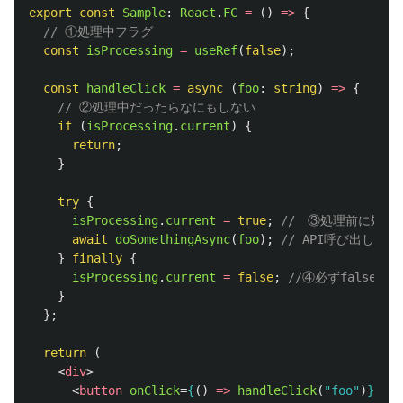
export
const
Sample
:
React
.
FC
=
()
=>
{
// ①処理中フラグ
const
isProcessing
=
useRef
(
false
);
const
handleClick
=
async 
(
foo
:
string
)
=>
{
// ②処理中だったらなにもしない
if 
(
isProcessing
.
current
)
{
return
;
}
try
{
isProcessing
.
current
=
true
;
//　③処理前に処理
await
doSomethingAsync
(
foo
);
// API呼び出しなど
}
finally
{
isProcessing
.
current
=
false
;
//④必ずfalseに
}
};
return 
(
<
div
>
<
button
onClick
=
{
()
=>
handleClick
(
"
foo
"
)
}
>
Cli