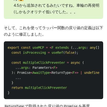
4.5から追加されてるみたいですね。車輪の再発明
(しかもクオリテイ低い)でした。。。
そして、これを使ってラッパー関数の戻り値の定義は以下
のように修正しました。
export
const
useMCP
=
<
F
extends 
(...
args
:
any
[])
=>
const
isProcessing
=
useRef
(
false
);
const
multipleClickPreventer
=
async 
(
...
args
:
Parameters
<
F
>
):
Promise
<
AwaitType
<
ReturnType
<
F
>>
|
undefined
>
=
...
}
return
multipleClickPreventer
}
で取得された戻り値の
を再度
ReturnType
Promise