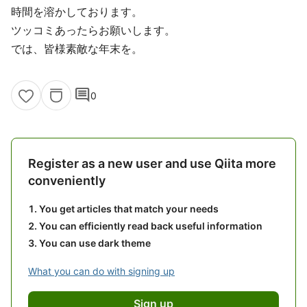
時間を溶かしております。
ツッコミあったらお願いします。
では、皆様素敵な年末を。
comment
0
Register as a new user and use Qiita more
conveniently
You get articles that match your needs
You can efficiently read back useful information
You can use dark theme
What you can do with signing up
Sign up