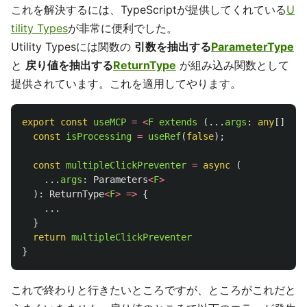
これを解決するには、TypeScriptが提供してくれている
U
tility Types
が非常に便利でした。
Utility Typesには関数の
引数を抽出する
ParameterType
と
戻り値を抽出する
ReturnType
が組み込み関数として
提供されています。これを適用してやります。
export
const
useMCP
=
<
F
extends 
(...
args
:
any
[])
=>
const
isProcessing
=
useRef
(
false
);
const
multipleClickPreventer
=
async 
(
...
args
:
Parameters
<
F
>
):
ReturnType
<
F
>
=>
{
...
}
return
multipleClickPreventer
}
これで終わりと行きたいところですが、ところがこれだと