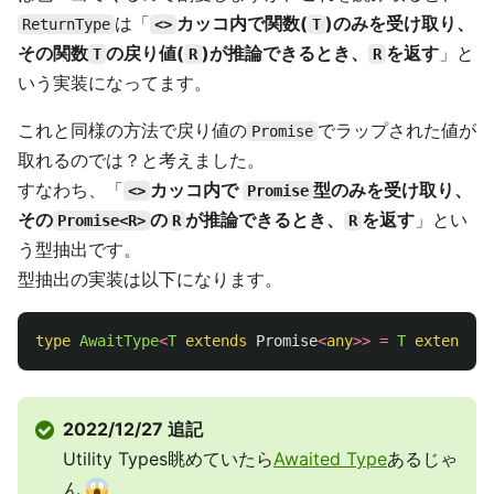
は「
カッコ内で関数(
)のみを受け取り、
ReturnType
<>
T
その関数
の戻り値(
)が推論できるとき、
を返す
」と
T
R
R
いう実装になってます。
これと同様の方法で戻り値の
でラップされた値が
Promise
取れるのでは？と考えました。
すなわち、「
カッコ内で
型のみを受け取り、
<>
Promise
その
の
が推論できるとき、
を返す
」とい
Promise<R>
R
R
う型抽出です。
型抽出の実装は以下になります。
type
AwaitType
<
T
extends
Promise
<
any
>>
=
T
extends
P
2022/12/27 追記
Utility Types眺めていたら
Awaited Type
あるじゃ
ん