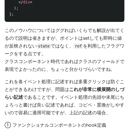
</
div
>
);
};
このノウハウについてはググればいくらでも解説が出てく
るので説明は省きますが、ポイントはsetしても即時に値
が反映されない
ではなく、
を利用したフラグワ
state
ref
ークをする点です。
クラスコンポーネント時代であればクラスのフィールドで
表現でよかったのに、ちょっと分かりづらいですね。
これを各イベント処理に記述すれば多重クリックは防ぐこ
とができるわけですが、問題は
これが非常に横展開のしづ
らい記述
であることです。イベント処理の先頭や末尾にち
ょろっと書けば良い記述であれば、コピペ・置換がしやす
いので容易に適用可能ですが、上記の記述の場合、
① ファンクショナルコンポーネントのhook定義