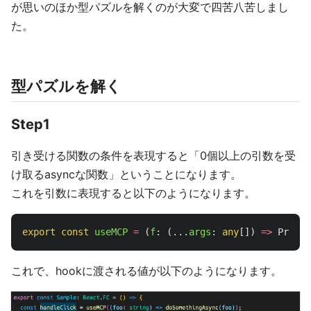
が思いのほか型パズルを解くのが大変で四苦八苦しまし
た。
型パズルを解く
Step1
引き受ける関数の条件を表現すると「0個以上の引数を受
け取るasyncな関数」ということになります。
これを引数に表現すると以下のようになります。
export
const
useMCP
=
(
f
:
(...
args
:
any
[])
=>
Promis
これで、hookに渡される値が以下のようになります。