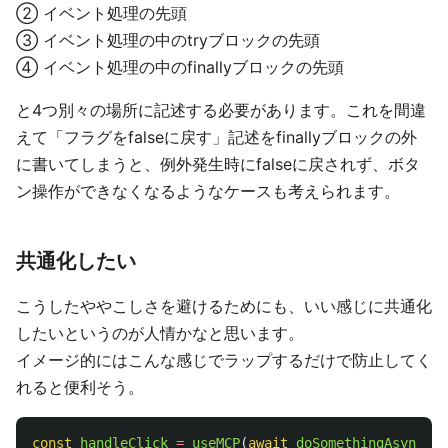
② イベント処理の先頭
③ イベント処理の中のtryブロックの先頭
④ イベント処理の中のfinallyブロックの先頭
と4つ別々の場所に記述する必要があります。これを間違
えて「フラグをfalseに戻す」記述をfinallyブロックの外
に書いてしまうと、例外発生時にfalseに戻されず、ボタ
ン操作ができなくなるようなケースも考えられます。
共通化したい
こうしたややこしさを避けるためにも、いい感じに共通化
したいというのが人情かなと思います。
イメージ的にはこんな感じでラップするだけで防止してく
れると便利そう。
const
handleClick
=
useMCP
(
await
doSomethingAsync
(
"
f