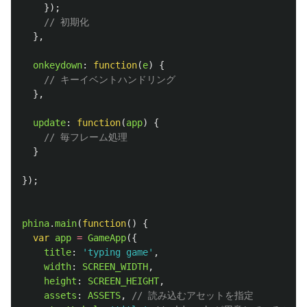
});
// 初期化
},
onkeydown
:
function
(
e
)
{
// キーイベントハンドリング
},
update
:
function
(
app
)
{
// 毎フレーム処理
}
});
phina
.
main
(
function
()
{
var
app
=
GameApp
({
title
:
'
typing game
'
,
width
:
SCREEN_WIDTH
,
height
:
SCREEN_HEIGHT
,
assets
:
ASSETS
,
// 読み込むアセットを指定