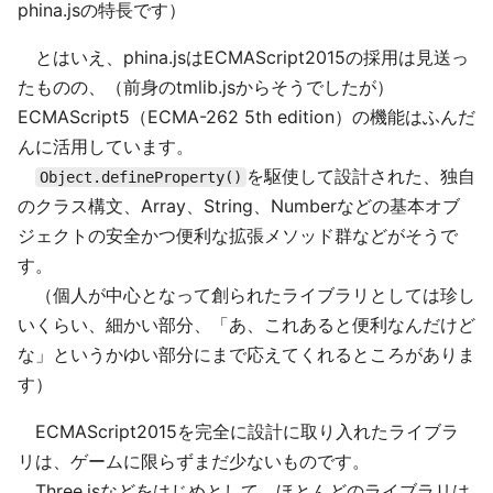
phina.jsの特長です）
とはいえ、phina.jsはECMAScript2015の採用は見送っ
たものの、（前身のtmlib.jsからそうでしたが）
ECMAScript5（ECMA-262 5th edition）の機能はふんだ
んに活用しています。
を駆使して設計された、独自
Object.defineProperty()
のクラス構文、Array、String、Numberなどの基本オブ
ジェクトの安全かつ便利な拡張メソッド群などがそうで
す。
（個人が中心となって創られたライブラリとしては珍し
いくらい、細かい部分、「あ、これあると便利なんだけど
な」というかゆい部分にまで応えてくれるところがありま
す）
ECMAScript2015を完全に設計に取り入れたライブラ
リは、ゲームに限らずまだ少ないものです。
Three.jsなどをはじめとして、ほとんどのライブラリは