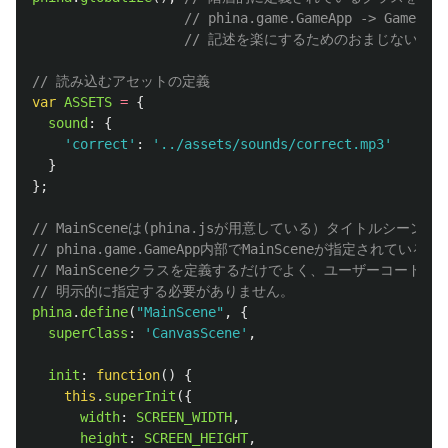
// phina.game.GameApp -> GameApp
// 記述を楽にするためのおまじないで
// 読み込むアセットの定義
var
ASSETS
=
{
sound
:
{
'
correct
'
:
'
../assets/sounds/correct.mp3
'
}
};
// MainSceneは(phina.jsが用意している）タイトルシー
// phina.game.GameApp内部でMainSceneが指定されてい
// MainSceneクラスを定義するだけでよく、ユーザーコードの別の
// 明示的に指定する必要がありません。
phina
.
define
(
"
MainScene
"
,
{
superClass
:
'
CanvasScene
'
,
init
:
function
()
{
this
.
superInit
({
width
:
SCREEN_WIDTH
,
height
:
SCREEN_HEIGHT
,