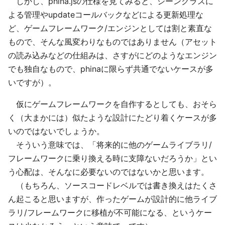
しかし、phina.jsの仕様を見てみると、シーンクラスに
よる管理やupdateコールバックなどによる更新処理な
ど、ゲームフレームワーク/エンジンとしては割と素直な
もので、そんな風変わりなものではありません（アセット
の読み込みなどの仕組みは、さすがにどのようなエンジン
でも独自なもので、phinaに限らず共通でないケースが多
いですが）。
仮にゲームフレームワークを自作するとしても、おそら
く（大まかには）似たような設計にたどり着くケースが多
いのではないでしょうか。
そういう意味では、「将来的に他のゲームライブラリ/
フレームワークに乗り換える時に支障ないだろうか」とい
う心配は、そんなに必要ないのではないかと思います。
（もちろん、ソースコードレベルでは書き換えはたくさ
ん起こると思いますが、作ったゲームが設計的に他ライブ
ラリ/フレームワークに移植が不可能になる、というケー