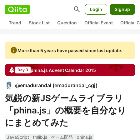
search
Login
Signup
Trend
Stock List
Question
Official Event
Official
info
More than 5 years have passed since last update.
phina.js
Advent Calendar
2015
Day 3
@
emadurandal
(
emadurandal_cgj
)
気鋭の新JSゲームライブラリ
「phina.js」の概要を自分なり
にまとめてみた
JavaScript
tmlib.js
ゲーム開発
phina.js