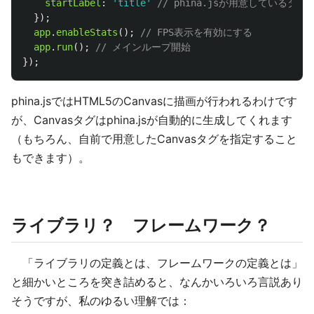
startLabel
:
'
title
'
// phina.jsが用意している
});
app
.
enableStats
();
// FPS表示を有効にする
app
.
run
();
// メインループ開始
});
phina.jsではHTML5のCanvasに描画が行われるわけです
が、Canvasタグはphina.jsが自動的に生成してくれます
（もちろん、自前で用意したCanvasタグを指定すること
もできます）。
ライブラリ？ フレームワーク？
「ライブラリの定義とは、フレームワークの定義とは」
と細かいところを突き詰めると、なんかいろいろ言説あり
そうですが、私のゆるい理解では：