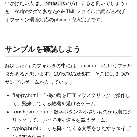
いかけたい人は、
の方にすると良いでしょう）
phina.js
を、scriptタグであなたのHTMLファイルに読み込めば、
オフライン環境対応のphina.js導入完了です。
サンプルを確認しよう
解凍したZipのフォルダの中には、examplesというフォル
ダがあると思います。2015/10/26現在、そこには３つの
サンプルゲームが入っています。
flappy.html : 自機の鳥を画面マウスクリックで操作し
て、飛来してくる敵機を避けるゲーム。
touchgame.html : 数字ボタンを小さいものから順にク
リックして、すべて押す速さを競うゲーム。
typing.html : 上から降ってくる文字をひたすらタイピ
ングするゲーム。