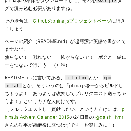
phiha.jsの本体をダウンロードして、それを
タ
<script>
グで読み込む必要がありますね。
その場合は、
Githubのphina.jsプロジェクトページ
に行き
ましょう。
ページの紹介（README.md）が超簡潔に英語で書かれて
ますね^^;
焦らない！ 恐れない！ 怖がらないで！ ボクと一緒に
手をつないで行こう！（←誰）
README.mdに書いてある、
とか、
git clone
npm
とか、そういうのは「phina.jsを一からビルドし
install
ちゃうよ！ あわよくば改変してプルリクエスト送っちゃ
うよ！」というガチな人向けです。
（プルリクエストして貢献したい、という方向けには、
p
hina.js Advent Calander 2015
の24日目の
@daishi_hmr
さんの記事が超絶役に立つはずです。お楽しみに！）