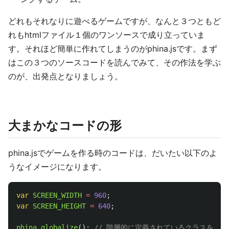
どれもそれなりに遊べるゲームですが、なんと３つともど
れもhtmlファイル１個のワンソースで成り立っていま
す。それほど簡単に作れてしまうのがphina.jsです。まず
はこの３つのソースコードを読んでみて、その作法を学ぶ
のが、出発点となりましょう。
大まかなコードの形
phina.jsでゲームを作る時のコードは、だいたい以下のよ
うなイメージになります。
var
SCREEN_WIDTH
=
960
;
var
SCREEN_HEIGHT
=
640
;
phina
.
globalize
();
// 階層的に定義されているクラスをグ