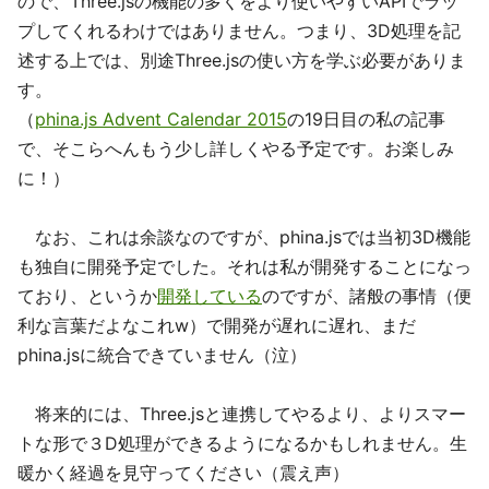
ので、Three.jsの機能の多くをより使いやすいAPIでラッ
プしてくれるわけではありません。つまり、3D処理を記
述する上では、別途Three.jsの使い方を学ぶ必要がありま
す。
（
phina.js Advent Calendar 2015
の19日目の私の記事
で、そこらへんもう少し詳しくやる予定です。お楽しみ
に！）
なお、これは余談なのですが、phina.jsでは当初3D機能
も独自に開発予定でした。それは私が開発することになっ
ており、というか
開発している
のですが、諸般の事情（便
利な言葉だよなこれw）で開発が遅れに遅れ、まだ
phina.jsに統合できていません（泣）
将来的には、Three.jsと連携してやるより、よりスマー
トな形で３D処理ができるようになるかもしれません。生
暖かく経過を見守ってください（震え声）