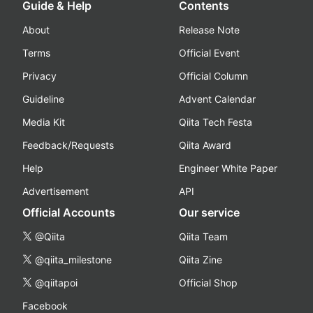
Guide & Help
Contents
About
Release Note
Terms
Official Event
Privacy
Official Column
Guideline
Advent Calendar
Media Kit
Qiita Tech Festa
Feedback/Requests
Qiita Award
Help
Engineer White Paper
Advertisement
API
Official Accounts
Our service
@Qiita
Qiita Team
@qiita_milestone
Qiita Zine
@qiitapoi
Official Shop
Facebook