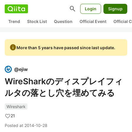
search
Login
Signup
Trend
Stock List
Question
Official Event
Official
info
More than 5 years have passed since last update.
@
ejiw
WireSharkのディスプレイフィ
ルタの落とし穴を埋めてみる
Wireshark
21
Posted at
2014-10-28