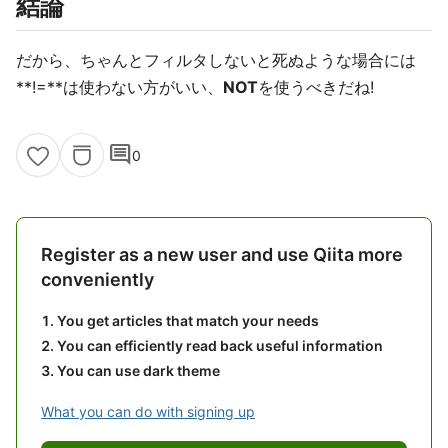
結論
だから、ちゃんとフィルタしないと死ぬような場合には
**!=**は使わない方がいい、
NOT
を使うべきだね!
comment
0
Register as a new user and use Qiita more
conveniently
You get articles that match your needs
You can efficiently read back useful information
You can use dark theme
What you can do with signing up