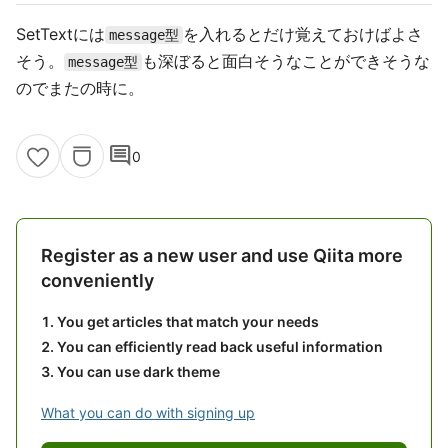
SetTextには
を入れるとだけ覚えておけばよさ
message型
そう。
も深ぼると面白そうなことができそうな
message型
のでまたの時に。
comment
0
Register as a new user and use Qiita more
conveniently
You get articles that match your needs
You can efficiently read back useful information
You can use dark theme
What you can do with signing up