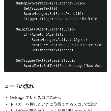
    OnBegin<override>()<suspends>:void=

        SetTriggerText(0)

        ScoreManager.SetScoreAward(10)

        Trigger.TriggeredEvent.Subscribe(OnInitial)

    OnInitial(QAgent:?agent):void=

        if (Agnet:=QAgent?):

            ScoreManager.Activate(Agnet)

            score := ScoreManager.GetCurrentScore(Ag
            SetTriggerText(score)

    SetTriggerText(value:int):void=

コードの流れ
OnBeginで初期スコアの表示
トリガーを押したときに取得できるスコアの設定
トリガーが押されることを監視(押されたときに