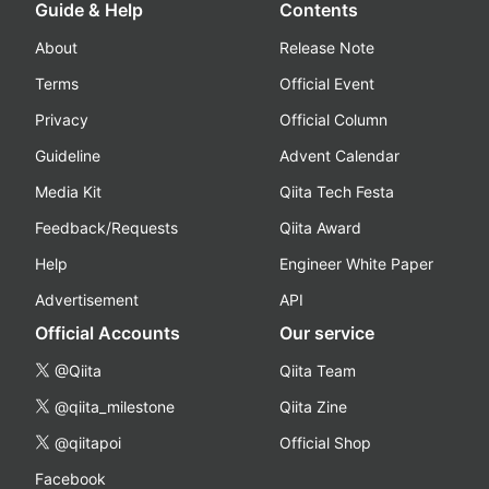
Guide & Help
Contents
About
Release Note
Terms
Official Event
Privacy
Official Column
Guideline
Advent Calendar
Media Kit
Qiita Tech Festa
Feedback/Requests
Qiita Award
Help
Engineer White Paper
Advertisement
API
Official Accounts
Our service
@Qiita
Qiita Team
@qiita_milestone
Qiita Zine
@qiitapoi
Official Shop
Facebook