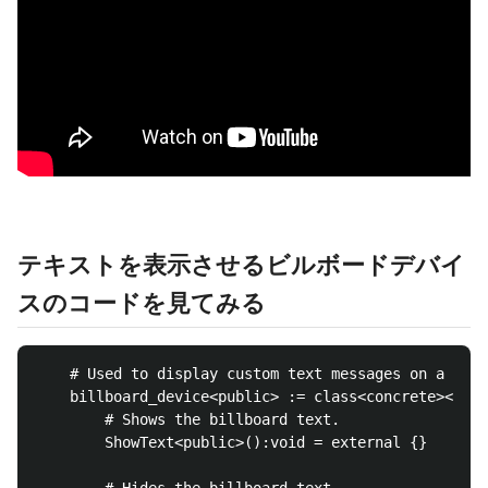
テキストを表示させるビルボードデバイ
スのコードを見てみる
    # Used to display custom text messages on a bill
    billboard_device<public> := class<concrete><fina
        # Shows the billboard text.

        ShowText<public>():void = external {}
