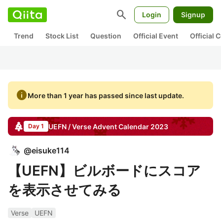
search
Login
Signup
Trend
Stock List
Question
Official Event
Official
info
More than 1 year has passed since last update.
UEFN / Verse
Advent Calendar
2023
Day 1
@
eisuke114
【UEFN】ビルボードにスコア
を表示させてみる
Verse
UEFN