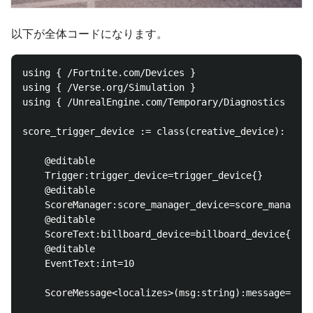
以下が全体コードになります。
using { /Fortnite.com/Devices }

using { /Verse.org/Simulation }

using { /UnrealEngine.com/Temporary/Diagnostics }

score_trigger_device := class(creative_device):

    @editable

    Trigger:trigger_device=trigger_device{}

    @editable

    ScoreManager:score_manager_device=score_manager_
    @editable

    ScoreText:billboard_device=billboard_device{}

    @editable

    EventText:int=10

    ScoreMessage<localizes>(msg:string):message="{ms