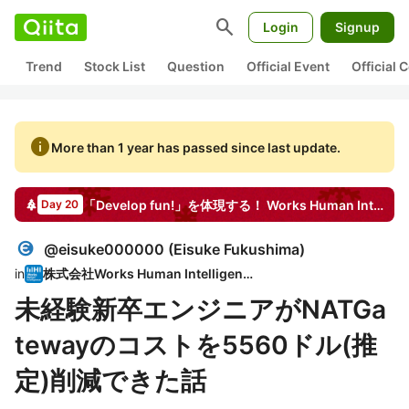
search
Login
Signup
Trend
Stock List
Question
Official Event
Official
info
More than 1 year has passed since last update.
「Develop fun!」を体現する！ Works Human Intelligence
Day 20
@
eisuke000000
(
Eisuke Fukushima
)
in
株式会社Works Human Intelligence
未経験新卒エンジニアがNATGa
tewayのコストを5560ドル(推
定)削減できた話