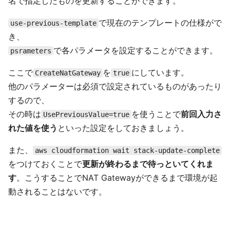
名で指定したものを更新することができます。
で現在のテンプレートの仕様がで
use-previous-template
き、
で各パラメータを設定することができます。
psrameters
ここで
を
にしています。
CreateNatGateway
true
他のパラメーターは必須で設定されているものがあったり
するので、
その時は
を使うことで
前回入力さ
UsePreviousValue=true
れた値を使う
といった設定をしておきましょう。
また、
aws cloudformation wait stack-update-complete
をつけておくことで
更新が終わるまで待っといてくれま
す
。こうすることでNAT Gatewayができるまで環境が起
動されることはないです。