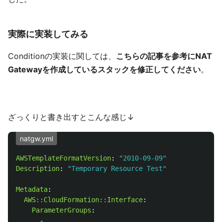
実際に実装してみる
Conditionの実装に関しては、
こちらの記事を参考にNAT
Gatewayを作成しているスタックを修正してください
。
ざっくりと書き出すとこんな感じ↓
natgw.yml
AWSTemplateFormatVersion
:
"
2010-09-09"
Description
:
"
Temporary
Resource
Test"
Metadata
:
AWS::CloudFormation::Interface
:
ParameterGroups
:
-