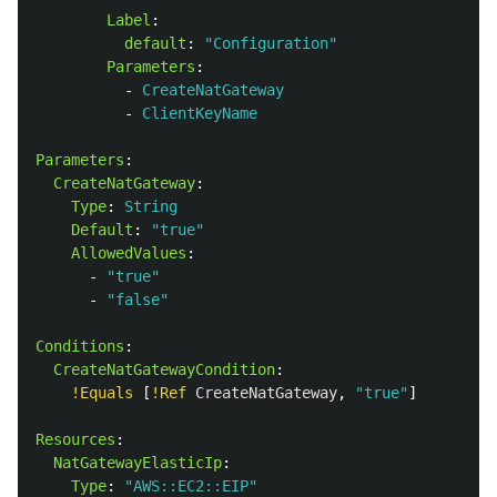
Label
:
default
:
"
Configuration"
Parameters
:
-
CreateNatGateway
-
ClientKeyName
Parameters
:
CreateNatGateway
:
Type
:
String
Default
:
"
true"
AllowedValues
:
-
"
true"
-
"
false"
Conditions
:
CreateNatGatewayCondition
:
!Equals
[
!Ref
CreateNatGateway
,
"
true"
]
Resources
:
NatGatewayElasticIp
:
Type
:
"
AWS::EC2::EIP"