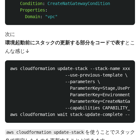
Condition
:
CreateNatGatewayCondition
Properties
:
Domain
:
"
vpc"
次に
環境起動前にスタックの更新する部分をコードで表す
とこ
んな感じ↓
aws cloudformation update-stack --stack-name xxxxxxx
                      --use-previous-template \

                      --parameters \

                        ParameterKey=Stage,UsePrevio
                        ParameterKey=Environment,Use
                        ParameterKey=CreateNatGatewa
                      --capabilities CAPABILITY_IAM 
を使うことでスタック
aws cloudformation update-stack